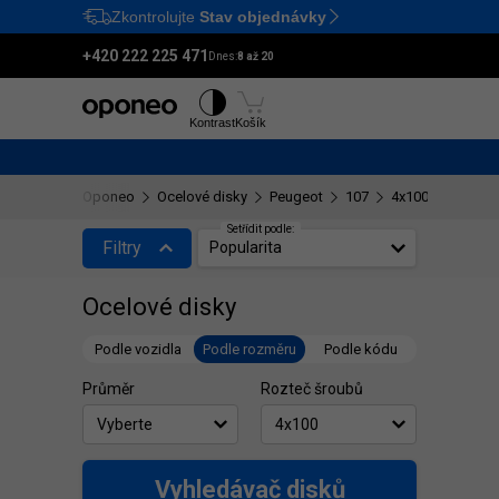
Zkontrolujte
Stav objednávky
Ctrl
M
+420 222 225 471
Dnes:
8 až 20
Pneumatiky
Disky
Kontrast
Košík
Oponeo
Ocelové disky
Peugeot
107
4x100
Setřídit podle:
Filtry
Popularita
Ocelové disky
Podle vozidla
Podle rozměru
Podle kódu
Průměr
Rozteč šroubů
Vyhledávač disků