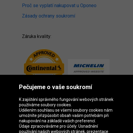
Proč se vyplatí nakupovat u Oponeo
Zásady ochrany soukromí
Záruka kvality:
Pečujeme o vaše soukromí
K zajištění správného fungování webových stránek
používáme soubory cookies.
Udělením souhlasu se všemi soubory cookies nám
Skupina Oponeo
umožníte přizpůsobit obsah vašim potřebám při
nakupování na základě vašich preferencí.
Údaje zpracováváme pro účely: Usnadnění
používání našich webových stránek, prezentace