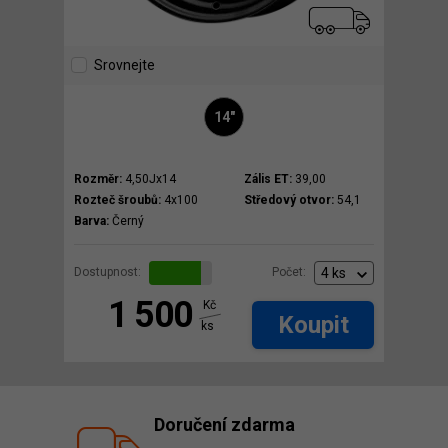
Srovnejte
14"
Rozměr:
4,50Jx14
Zális ET:
39,00
Rozteč šroubů:
4x100
Středový otvor:
54,1
Barva:
Černý
Dostupnost:
Počet:
1 500
Kč
Koupit
ks
Doručení zdarma