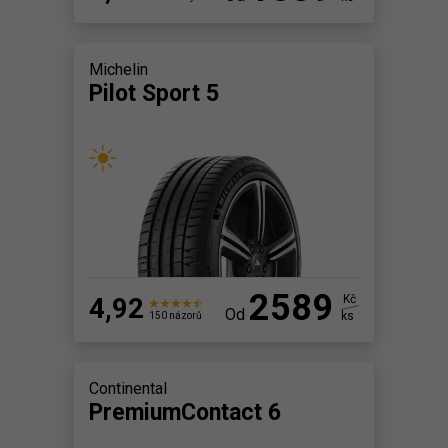
Michelin
Pilot Sport 5
2589
4,92
Kč
Od
ks
150 názorů
Continental
PremiumContact 6