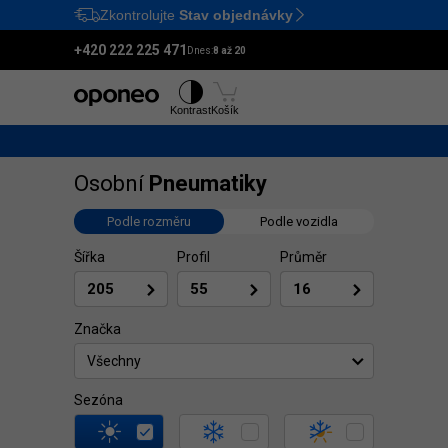
Zkontrolujte
Stav objednávky
Ctrl
M
+420 222 225 471
Dnes:
8 až 20
Pneumatiky
Disky
Kontrast
Košík
Osobní
Pneumatiky
Podle rozměru
Podle vozidla
Šířka
Profil
Průměr
Značka
Všechny
Sezóna