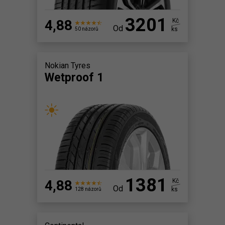
3201
4,88
Kč
Od
ks
50 názorů
Nokian Tyres
Wetproof 1
1381
4,88
Kč
Od
ks
128 názorů