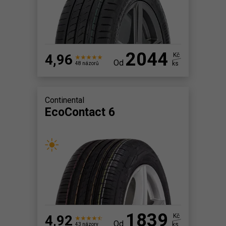
2044
4,96
Kč
Od
ks
48 názorů
Continental
EcoContact 6
1839
4,92
Kč
Od
ks
43 názory