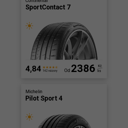
Continental
SportContact 7
2386
4,84
Kč
Od
ks
142 názory
Michelin
Pilot Sport 4