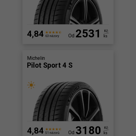
2531
4,84
Kč
Od
ks
63 názory
Michelin
Pilot Sport 4 S
3180
4,84
Kč
Od
ks
51 názorů