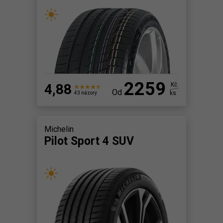
2259
4,88
Kč
Od
ks
43 názory
Michelin
Pilot Sport 4 SUV