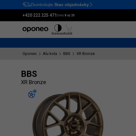
Zkontrolujte
Stav objednávky
Ctrl
M
+420 222 225 471
Dnes:
8 až 20
Pneumatiky
Disky
Kontrast
Košík
Oponeo
Alu kola
BBS
XR Bronze
BBS
XR Bronze