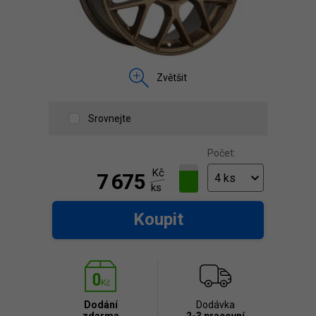
Zvětšit
Srovnejte
Počet:
Kč
7 675
ks
Koupit
Dodání
Dodávka