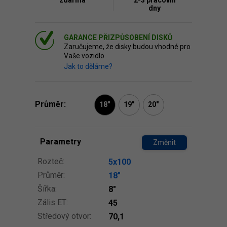
zdarma
2-3 pracovní
dny
GARANCE PŘIZPŮSOBENÍ DISKŮ
Zaručujeme, že disky budou vhodné pro
Vaše vozidlo
Jak to děláme?
Průměr:
18"
19"
20"
Parametry
Změnit
Rozteč:
5x100
Průměr:
18″
Šířka:
8″
Zális ET:
45
Středový otvor:
70,1