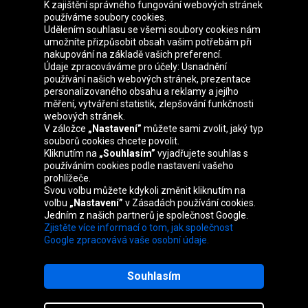
K zajištění správného fungování webových stránek
používáme soubory cookies.
Udělením souhlasu se všemi soubory cookies nám
Skupina Oponeo
umožníte přizpůsobit obsah vašim potřebám při
nakupování na základě vašich preferencí.
Údaje zpracováváme pro účely: Usnadnění
používání našich webových stránek, prezentace
personalizovaného obsahu a reklamy a jejího
Belgique
Deutschland
Éire
España
měření, vytváření statistik, zlepšování funkčnosti
webových stránek.
V záložce
„Nastavení”
můžete sami zvolit, jaký typ
souborů cookies chcete povolit.
Kliknutím na
„Souhlasím”
vyjadřujete souhlas s
France
Italia
Magyarország
Nederland
používáním cookies podle nastavení vašeho
prohlížeče.
Svou volbu můžete kdykoli změnit kliknutím na
volbu
„Nastavení”
v Zásadách používání cookies.
Jedním z našich partnerů je společnost Google.
Österreich
Polska
Slovenská
United
Zjistěte více informací o tom, jak společnost
republika
Kingdom
Google zpracovává vaše osobní údaje.
Souhlasím
Mapa webu