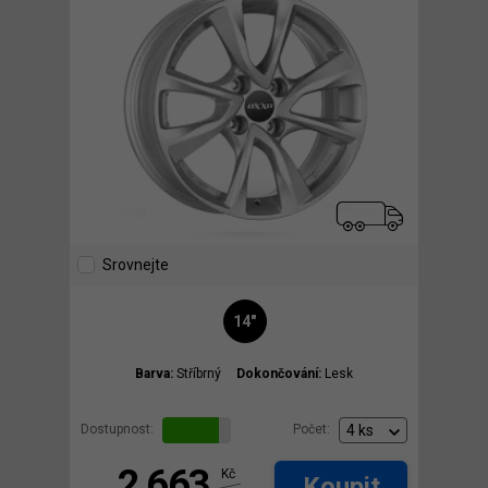
Srovnejte
14"
Barva:
Stříbrný
Dokončování:
Lesk
Dostupnost:
Počet:
2 663
Kč
Koupit