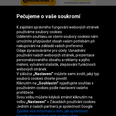
Pečujeme o vaše soukromí
K zajištění správného fungování webových stránek
používáme soubory cookies.
Udělením souhlasu se všemi soubory cookies nám
Skupina Oponeo
umožníte přizpůsobit obsah vašim potřebám při
nakupování na základě vašich preferencí.
Údaje zpracováváme pro účely: Usnadnění
používání našich webových stránek, prezentace
personalizovaného obsahu a reklamy a jejího
Belgique
Deutschland
Éire
España
měření, vytváření statistik, zlepšování funkčnosti
webových stránek.
V záložce
„Nastavení”
můžete sami zvolit, jaký typ
souborů cookies chcete povolit.
Kliknutím na
„Souhlasím”
vyjadřujete souhlas s
France
Italia
Magyarország
Nederland
používáním cookies podle nastavení vašeho
prohlížeče.
Svou volbu můžete kdykoli změnit kliknutím na
volbu
„Nastavení”
v Zásadách používání cookies.
Jedním z našich partnerů je společnost Google.
Österreich
Polska
Slovenská
United
Zjistěte více informací o tom, jak společnost
republika
Kingdom
Google zpracovává vaše osobní údaje.