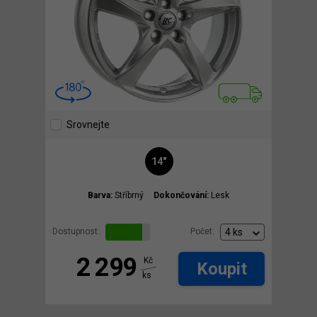
Srovnejte
14"
Barva:
Stříbrný
Dokončování:
Lesk
Dostupnost:
Počet:
2 299
Kč
Koupit
ks