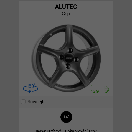
ALUTEC
Grip
Srovnejte
14"
Barva:
Grafitový
Dokončování:
Lesk