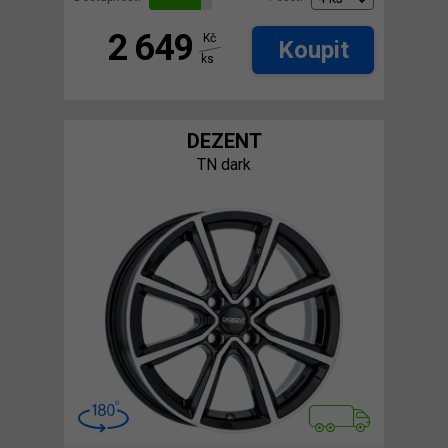
2 649
Kč
Koupit
ks
DEZENT
TN dark