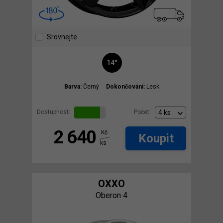
Srovnejte
14"
Barva:
Černý
Dokončování:
Lesk
Dostupnost:
Počet:
2 640
Kč
Koupit
ks
OXXO
Oberon 4