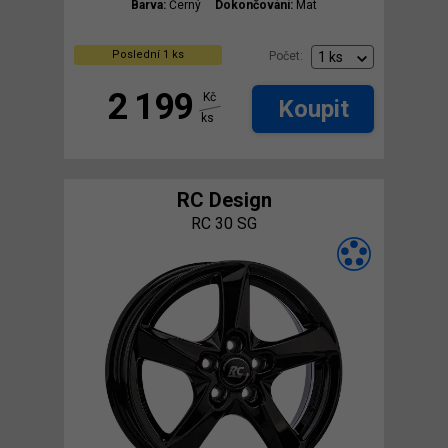
Barva:
Černý
Dokončování:
Mat
Poslední 1 ks
Počet:
2 199
Kč
Koupit
ks
RC Design
RC 30 SG