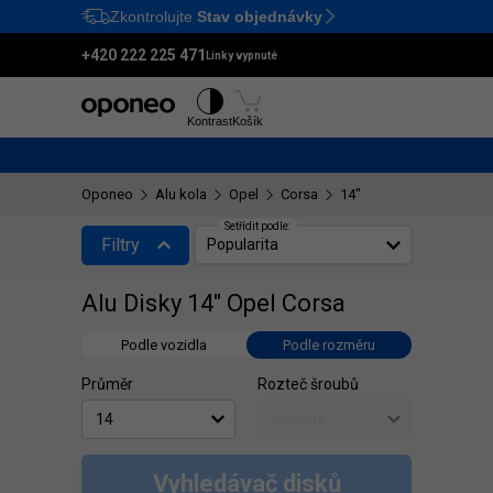
Zkontrolujte
Stav objednávky
Ctrl
M
+420 222 225 471
Linky vypnuté
Pneumatiky
Disky
Kontrast
Košík
Oponeo
Alu kola
Opel
Corsa
14"
Setřídit podle:
Filtry
Popularita
Alu Disky 14" Opel Corsa
Podle vozidla
Podle rozměru
Průměr
Rozteč šroubů
Vyhledávač disků