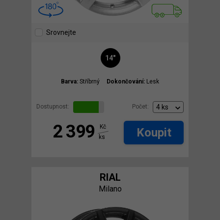
Srovnejte
14"
Barva:
Stříbrný
Dokončování:
Lesk
Dostupnost:
Počet:
2 399
Kč
Koupit
ks
RIAL
Milano