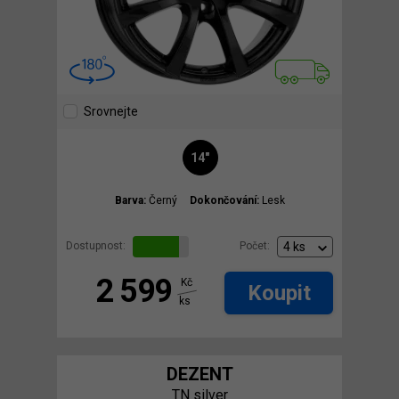
Srovnejte
14"
Barva:
Černý
Dokončování:
Lesk
Dostupnost:
Počet:
2 599
Kč
Koupit
ks
DEZENT
TN silver