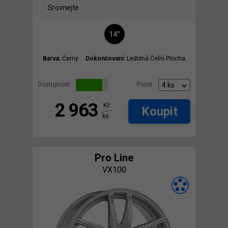
Srovnejte
14"
Barva:
Černý
Dokončování:
Leštěná Čelní Plocha
Dostupnost:
Počet:
2 963
Kč
Koupit
ks
Pro Line
VX100