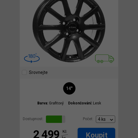
Srovnejte
14"
Barva:
Grafitový
Dokončování:
Lesk
Dostupnost:
Počet:
2 499
Kč
Koupit
ks