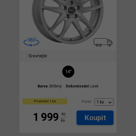
Srovnejte
14"
Barva:
Stříbrný
Dokončování:
Lesk
Poslední 1 ks
Počet:
1 999
Kč
Koupit
ks