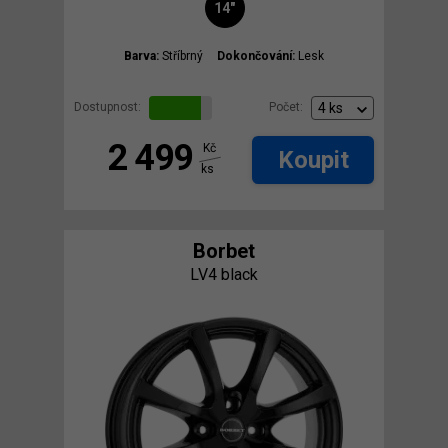
14"
Barva:
Stříbrný
Dokončování:
Lesk
Dostupnost:
Počet:
2 499
Kč
Koupit
ks
Borbet
LV4 black