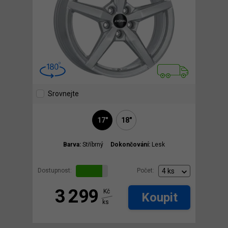
Srovnejte
17"
18"
Barva:
Stříbrný
Dokončování:
Lesk
Dostupnost:
Počet:
3 299
Kč
Koupit
ks