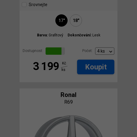
Srovnejte
17"
18"
Barva:
Grafitový
Dokončování:
Lesk
Dostupnost:
Počet:
3 199
Kč
Koupit
ks
Ronal
R69