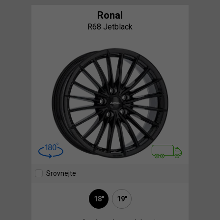
Ronal
R68 Jetblack
Srovnejte
18"
19"