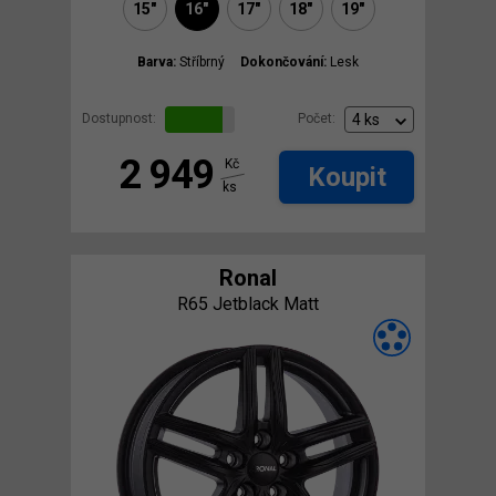
15"
16"
17"
18"
19"
Barva:
Stříbrný
Dokončování:
Lesk
Dostupnost:
Počet:
2 949
Kč
Koupit
ks
Ronal
R65 Jetblack Matt