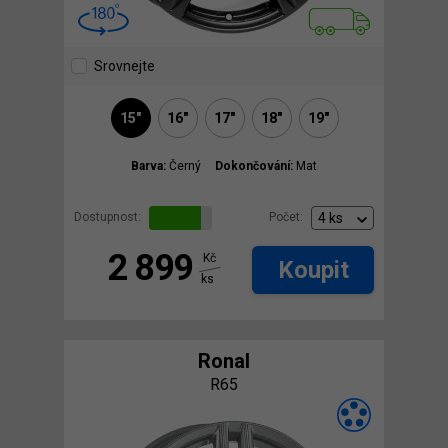
Srovnejte
15"
16"
17"
18"
19"
Barva:
Černý
Dokončování:
Mat
Dostupnost:
Počet:
2 899
Kč
Koupit
ks
Ronal
R65