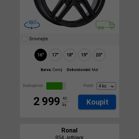
Srovnejte
16"
17"
18"
19"
20"
Barva:
Černý
Dokončování:
Mat
Dostupnost:
Počet:
2 999
Kč
Koupit
ks
Ronal
R54 Jetblack