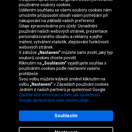
používáme soubory cookies.
Udělením souhlasu se všemi soubory cookies nám
Skupina Oponeo
umožníte přizpůsobit obsah vašim potřebám při
nakupování na základě vašich preferencí.
Údaje zpracováváme pro účely: Usnadnění
používání našich webových stránek, prezentace
personalizovaného obsahu a reklamy a jejího
Belgique
Deutschland
Éire
España
měření, vytváření statistik, zlepšování funkčnosti
webových stránek.
V záložce
„Nastavení”
můžete sami zvolit, jaký typ
souborů cookies chcete povolit.
Kliknutím na
„Souhlasím”
vyjadřujete souhlas s
France
Italia
Magyarország
Nederland
používáním cookies podle nastavení vašeho
prohlížeče.
Svou volbu můžete kdykoli změnit kliknutím na
volbu
„Nastavení”
v Zásadách používání cookies.
Jedním z našich partnerů je společnost Google.
Österreich
Polska
Slovenská
United
Zjistěte více informací o tom, jak společnost
republika
Kingdom
Google zpracovává vaše osobní údaje.
Souhlasím
Mapa webu