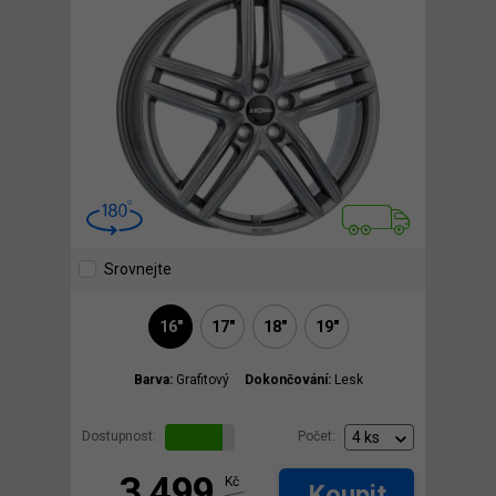
Srovnejte
16"
17"
18"
19"
Barva:
Grafitový
Dokončování:
Lesk
Dostupnost:
Počet:
3 499
Kč
Koupit