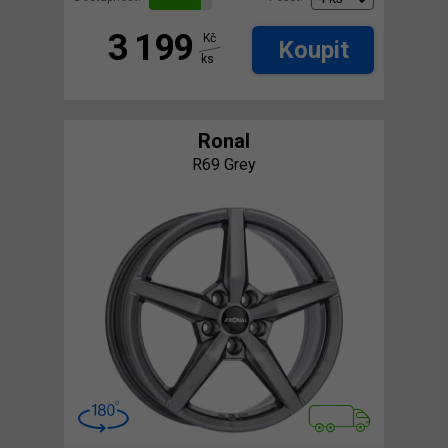
3 199
Kč
Koupit
ks
Ronal
R69 Grey