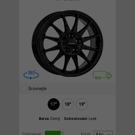
Srovnejte
17"
18"
19"
Barva:
Černý
Dokončování:
Lesk
Dostupnost:
Počet: