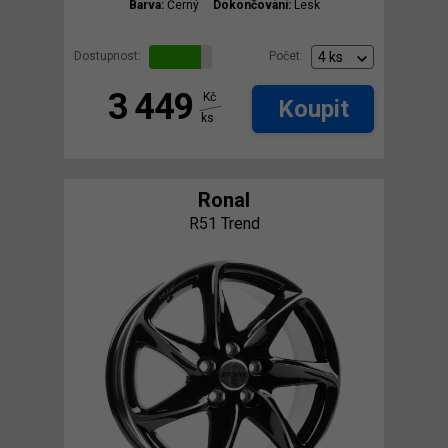
Barva:
Černý
Dokončování:
Lesk
Dostupnost:
Počet:
3 449
Kč
Koupit
ks
Ronal
R51 Trend