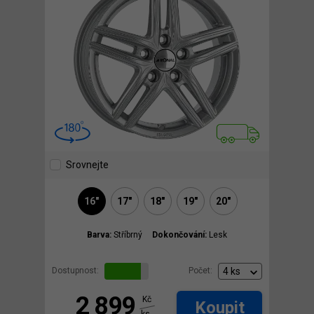
Srovnejte
16"
17"
18"
19"
20"
Barva:
Stříbrný
Dokončování:
Lesk
Dostupnost:
Počet:
2 899
Kč
Koupit
ks