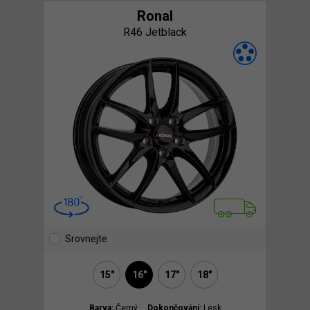
Ronal
R46 Jetblack
Srovnejte
15"
16"
17"
18"
Barva:
Černý
Dokončování:
Lesk