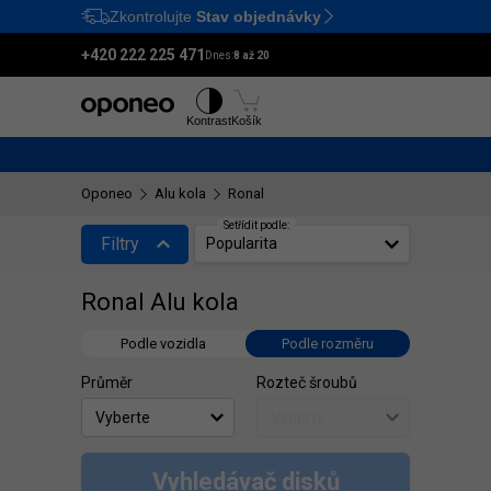
Zkontrolujte
Stav objednávky
Ctrl
M
+420 222 225 471
Dnes:
8 až 20
Pneumatiky
Disky
Kontrast
Košík
Oponeo
Alu kola
Ronal
Setřídit podle:
Filtry
Popularita
Ronal Alu kola
Podle vozidla
Podle rozměru
Průměr
Rozteč šroubů
Vyhledávač disků