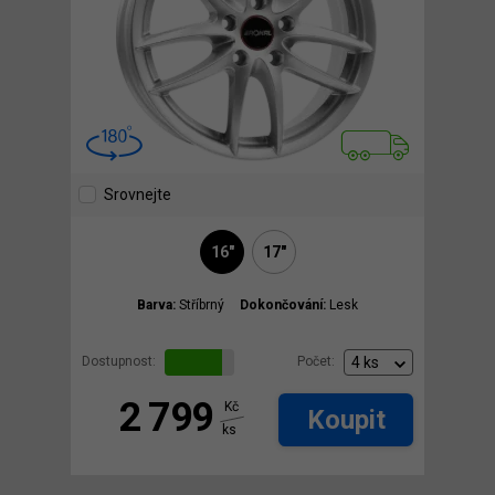
Srovnejte
16"
17"
Barva:
Stříbrný
Dokončování:
Lesk
Dostupnost:
Počet:
2 799
Kč
Koupit
ks