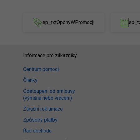
ep_txtOponyWPromocji
ep_t
Informace pro zákazníky
Centrum pomoci
Články
Odstoupení od smlouvy
(výměna nebo vrácení)
Záruční reklamace
Způsoby platby
Řád obchodu