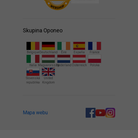
Skupina Oponeo
Belgique
Deutschland
Éire
España
France
Italia
Magyarország
Nederland
Österreich
Polska
Slovenská
United
republika
Kingdom
Mapa webu