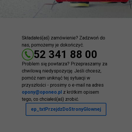
Składałeś(aś) zamówienie? Zadzwoń do
nas, pomożemy je dokończyć.
52 341 88 00
Problem się powtarza? Przepraszamy za
chwilową niedyspozycję. Jeśli chcesz,
pomóż nam uniknąć tej sytuacji w
przyszłości - prosimy o e-mail na adres
opony@oponeo.pl
z krótkim opisem
tego, co chciałeś(aś) zrobić.
ep_txtPrzejdzDoStronyGlownej