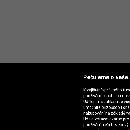
Pečujeme o vaše
K zajištění správného fu
používáme soubory cooki
Udělením souhlasu se vš
umožníte přizpůsobit ob
nakupování na základě va
Údaje zpracováváme pro 
používání našich webovýc