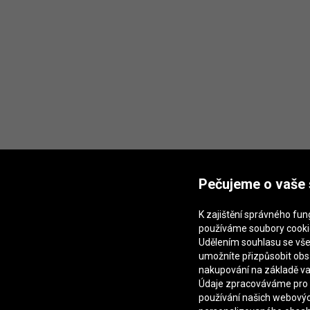
Pečujeme o vaše
K zajištění správného fu
používáme soubory cooki
Udělením souhlasu se vš
umožníte přizpůsobit ob
nakupování na základě va
Údaje zpracováváme pro 
používání našich webovýc