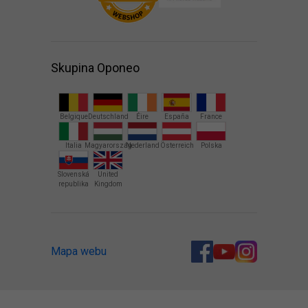
Skupina Oponeo
Belgique
Deutschland
Éire
España
France
Italia
Magyarország
Nederland
Österreich
Polska
Slovenská
United
republika
Kingdom
Mapa webu