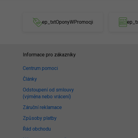
ep_txtOponyWPromocji
ep_t
Informace pro zákazníky
Centrum pomoci
Články
Odstoupení od smlouvy
(výměna nebo vrácení)
Záruční reklamace
Způsoby platby
Řád obchodu