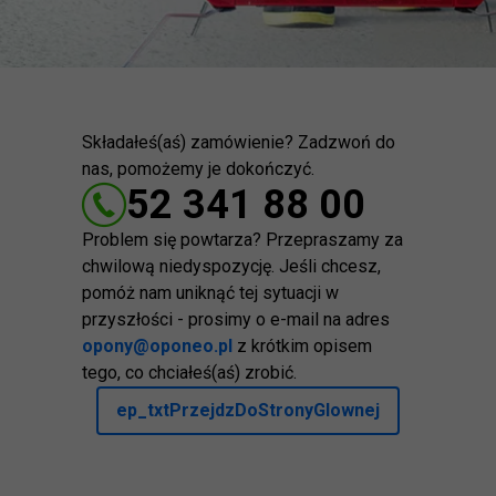
Składałeś(aś) zamówienie? Zadzwoń do
nas, pomożemy je dokończyć.
52 341 88 00
Problem się powtarza? Przepraszamy za
chwilową niedyspozycję. Jeśli chcesz,
pomóż nam uniknąć tej sytuacji w
przyszłości - prosimy o e-mail na adres
opony@oponeo.pl
z krótkim opisem
tego, co chciałeś(aś) zrobić.
ep_txtPrzejdzDoStronyGlownej