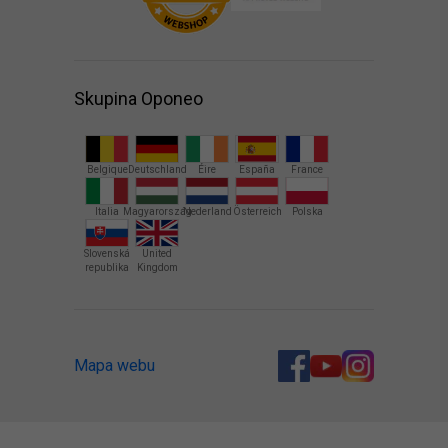
Skupina Oponeo
Belgique
Deutschland
Éire
España
France
Italia
Magyarország
Nederland
Österreich
Polska
Slovenská
United
republika
Kingdom
Mapa webu