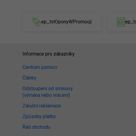
ep_txtOponyWPromocji
ep_t
Informace pro zákazníky
Centrum pomoci
Články
Odstoupení od smlouvy
(výměna nebo vrácení)
Záruční reklamace
Způsoby platby
Řád obchodu