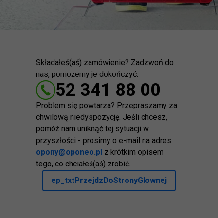
Składałeś(aś) zamówienie? Zadzwoń do
nas, pomożemy je dokończyć.
52 341 88 00
Problem się powtarza? Przepraszamy za
chwilową niedyspozycję. Jeśli chcesz,
pomóż nam uniknąć tej sytuacji w
przyszłości - prosimy o e-mail na adres
opony@oponeo.pl
z krótkim opisem
tego, co chciałeś(aś) zrobić.
ep_txtPrzejdzDoStronyGlownej