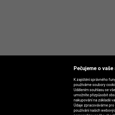
Pečujeme o vaše
K zajištění správného fu
používáme soubory cooki
Udělením souhlasu se vš
umožníte přizpůsobit ob
nakupování na základě va
Údaje zpracováváme pro 
používání našich webovýc