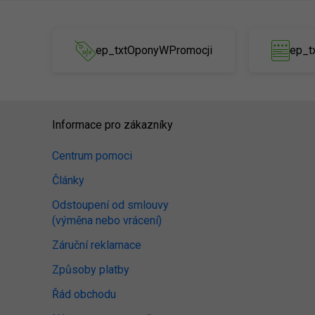
ep_txtOponyWPromocji
ep_t
Informace pro zákazníky
Centrum pomoci
Články
Odstoupení od smlouvy
(výměna nebo vrácení)
Záruční reklamace
Způsoby platby
Řád obchodu