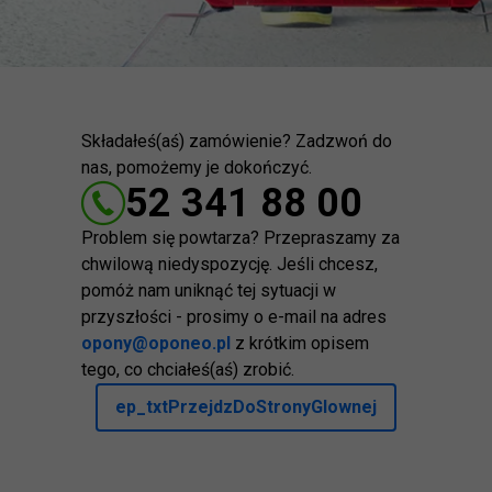
Składałeś(aś) zamówienie? Zadzwoń do
nas, pomożemy je dokończyć.
52 341 88 00
Problem się powtarza? Przepraszamy za
chwilową niedyspozycję. Jeśli chcesz,
pomóż nam uniknąć tej sytuacji w
przyszłości - prosimy o e-mail na adres
opony@oponeo.pl
z krótkim opisem
tego, co chciałeś(aś) zrobić.
ep_txtPrzejdzDoStronyGlownej