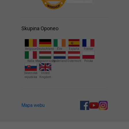
Skupina Oponeo
Belgique
Deutschland
Éire
España
France
Italia
Magyarország
Nederland
Österreich
Polska
Slovenská
United
republika
Kingdom
Mapa webu