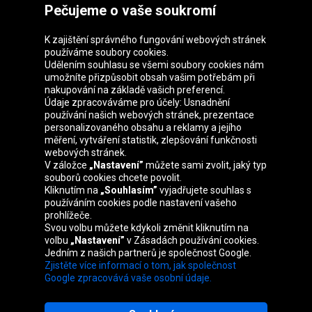
Pečujeme o vaše soukromí
K zajištění správného fungování webových stránek
používáme soubory cookies.
Udělením souhlasu se všemi soubory cookies nám
Skupina Oponeo
umožníte přizpůsobit obsah vašim potřebám při
nakupování na základě vašich preferencí.
Údaje zpracováváme pro účely: Usnadnění
používání našich webových stránek, prezentace
personalizovaného obsahu a reklamy a jejího
Belgique
Deutschland
Éire
España
měření, vytváření statistik, zlepšování funkčnosti
webových stránek.
V záložce
„Nastavení”
můžete sami zvolit, jaký typ
souborů cookies chcete povolit.
Kliknutím na
„Souhlasím”
vyjadřujete souhlas s
France
Italia
Magyarország
Nederland
používáním cookies podle nastavení vašeho
prohlížeče.
Svou volbu můžete kdykoli změnit kliknutím na
volbu
„Nastavení”
v Zásadách používání cookies.
Jedním z našich partnerů je společnost Google.
Österreich
Polska
Slovenská
United
Zjistěte více informací o tom, jak společnost
republika
Kingdom
Google zpracovává vaše osobní údaje.