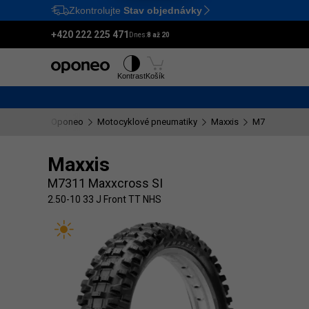
Zkontrolujte
Stav objednávky
Ctrl
M
+420 222 225 471
Dnes:
8 až 20
Pneumatiky
Disky
Kontrast
Košík
Oponeo
Motocyklové pneumatiky
Maxxis
M7311 Maxxcr
Maxxis
M7311 Maxxcross SI
2.50-10 33 J Front TT NHS