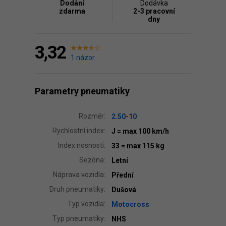
Dodání
Dodávka
zdarma
2-3 pracovní
dny
3,32
1 názor
Parametry pneumatiky
Rozměr:
2.50-10
Rychlostní index:
J
= max 100 km/h
Index nosnosti:
33
= max 115 kg
Sezóna:
Letní
Náprava vozidla:
Přední
Druh pneumatiky:
Dušová
Typ vozidla:
Motocross
Typ pneumatiky:
NHS