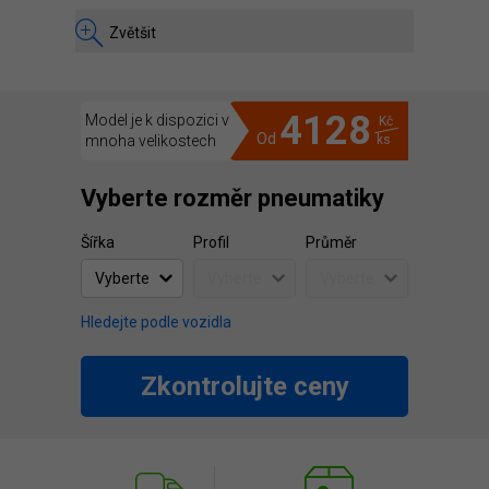
Zvětšit
4128
Model je k dispozici v
Kč
Od
mnoha velikostech
ks
Vyberte rozměr pneumatiky
Šířka
Profil
Průměr
Hledejte podle vozidla
Zkontrolujte ceny