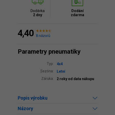
Dodávka
Dodání
2 dny
zdarma
4,40
8 názorů
Parametry pneumatiky
Typ:
4x4
Sezóna:
Letní
Záruka:
2 roky od data nákupu
Popis výrobku
Názory