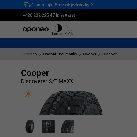
Zkontrolujte
Stav objednávky
Ctrl
M
+420 222 225 471
Dnes:
8 až 20
Pneumatiky
Disky
Kontrast
Košík
Oponeo
Osobní Pneumatiky
Cooper
Discoverer S/T MA
Cooper
Discoverer S/T MAXX