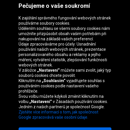
Pečujeme o vaše soukromí
K zajištění správného fungování webových stránek
používáme soubory cookies.
Udělením souhlasu se všemi soubory cookies nám
Skupina Oponeo
umožníte přizpůsobit obsah vašim potřebám při
nakupování na základě vašich preferencí.
Údaje zpracováváme pro účely: Usnadnění
používání našich webových stránek, prezentace
personalizovaného obsahu a reklamy a jejího
Belgique
Deutschland
Éire
España
měření, vytváření statistik, zlepšování funkčnosti
webových stránek.
V záložce
„Nastavení”
můžete sami zvolit, jaký typ
souborů cookies chcete povolit.
Kliknutím na
„Souhlasím”
vyjadřujete souhlas s
France
Italia
Magyarország
Nederland
používáním cookies podle nastavení vašeho
prohlížeče.
Svou volbu můžete kdykoli změnit kliknutím na
volbu
„Nastavení”
v Zásadách používání cookies.
Jedním z našich partnerů je společnost Google.
Österreich
Polska
Slovenská
United
Zjistěte více informací o tom, jak společnost
republika
Kingdom
Google zpracovává vaše osobní údaje.