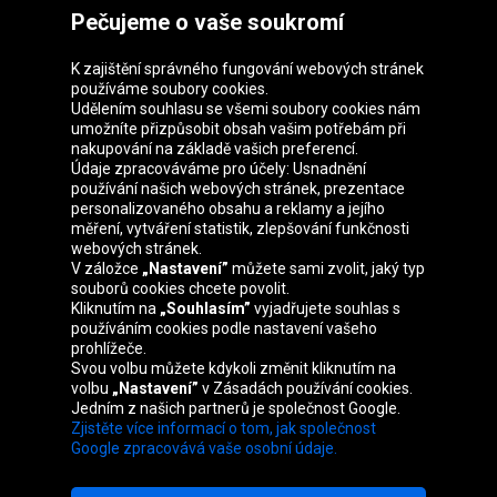
Pečujeme o vaše soukromí
K zajištění správného fungování webových stránek
používáme soubory cookies.
Udělením souhlasu se všemi soubory cookies nám
Skupina Oponeo
umožníte přizpůsobit obsah vašim potřebám při
nakupování na základě vašich preferencí.
Údaje zpracováváme pro účely: Usnadnění
používání našich webových stránek, prezentace
personalizovaného obsahu a reklamy a jejího
Belgique
Deutschland
Éire
España
měření, vytváření statistik, zlepšování funkčnosti
webových stránek.
V záložce
„Nastavení”
můžete sami zvolit, jaký typ
souborů cookies chcete povolit.
Kliknutím na
„Souhlasím”
vyjadřujete souhlas s
France
Italia
Magyarország
Nederland
používáním cookies podle nastavení vašeho
prohlížeče.
Svou volbu můžete kdykoli změnit kliknutím na
volbu
„Nastavení”
v Zásadách používání cookies.
Jedním z našich partnerů je společnost Google.
Österreich
Polska
Slovenská
United
Zjistěte více informací o tom, jak společnost
republika
Kingdom
Google zpracovává vaše osobní údaje.