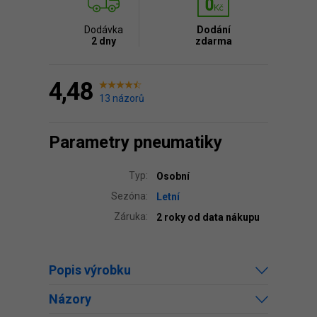
Dodávka
Dodání
2 dny
zdarma
4,48
13 názorů
Parametry pneumatiky
Typ:
Osobní
Sezóna:
Letní
Záruka:
2 roky od data nákupu
Popis výrobku
Názory