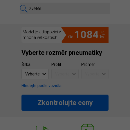
Zvětšit
1084
Model je k dispozici v
Kč
Od
mnoha velikostech
ks
Vyberte rozměr pneumatiky
Šířka
Profil
Průměr
Hledejte podle vozidla
Zkontrolujte ceny