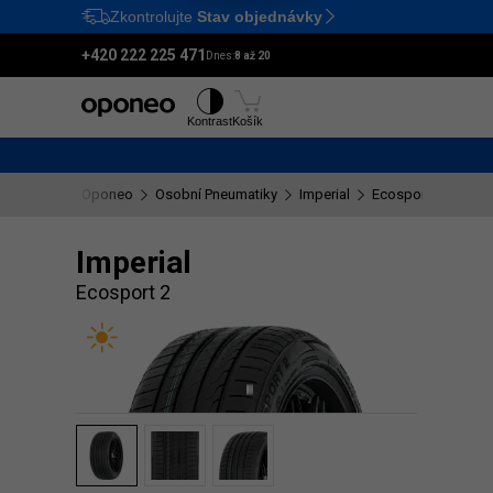
Zkontrolujte
Stav objednávky
Ctrl
M
+420 222 225 471
Dnes:
8 až 20
Pneumatiky
Disky
Kontrast
Košík
Oponeo
Osobní Pneumatiky
Imperial
Ecosport 2
Imperial
Ecosport 2