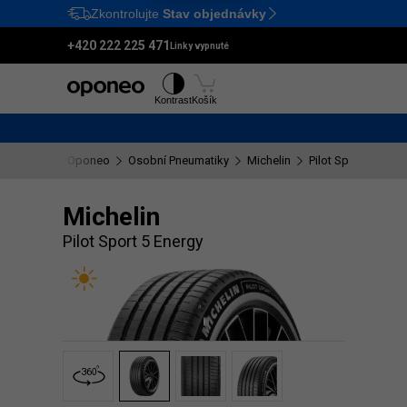
Zkontrolujte
Stav objednávky
Ctrl
M
+420 222 225 471
Linky vypnuté
Pneumatiky
Disky
Kontrast
Košík
Oponeo
Osobní Pneumatiky
Michelin
Pilot Sport 5 Energ
Michelin
Pilot Sport 5 Energy