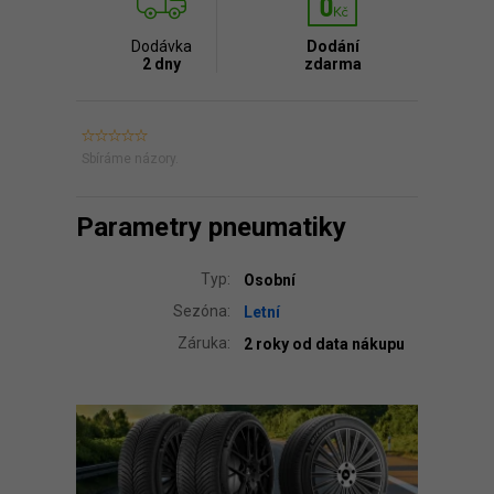
Dodávka
Dodání
2 dny
zdarma
Sbíráme názory.
Parametry pneumatiky
Typ:
Osobní
Sezóna:
Letní
Záruka:
2 roky od data nákupu