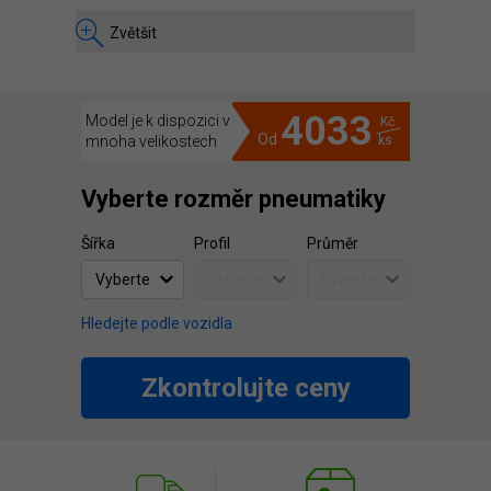
Zvětšit
4033
Model je k dispozici v
Kč
Od
mnoha velikostech
ks
Vyberte rozměr pneumatiky
Šířka
Profil
Průměr
Hledejte podle vozidla
Zkontrolujte ceny