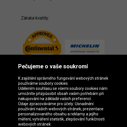
Záruka kvality:
Pečujeme o vaše soukromí
K zajištění správného fungování webových stránek
používáme soubory cookies.
Udělením souhlasu se všemi soubory cookies nám
Skupina Oponeo
umožníte přizpůsobit obsah vašim potřebám při
nakupování na základě vašich preferencí.
Údaje zpracováváme pro účely: Usnadnění
používání našich webových stránek, prezentace
personalizovaného obsahu a reklamy a jejího
Belgique
Deutschland
Éire
España
měření, vytváření statistik, zlepšování funkčnosti
webových stránek.