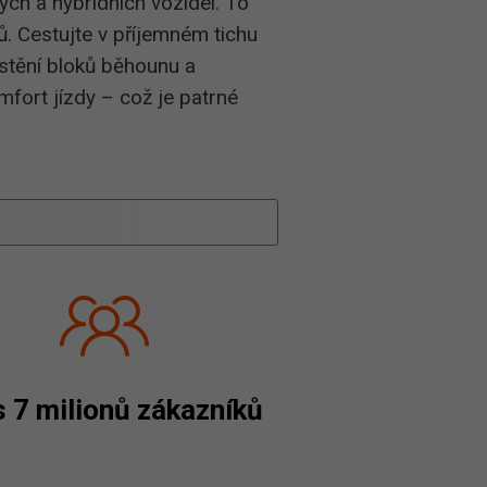
kých a hybridních vozidel. To
. Cestujte v příjemném tichu
ístění bloků běhounu a
mfort jízdy – což je patrné
 7 milionů zákazníků