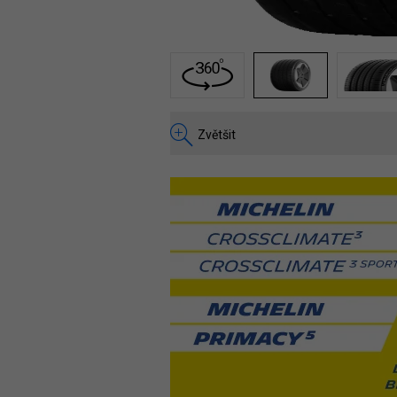
1
2
Zvětšit