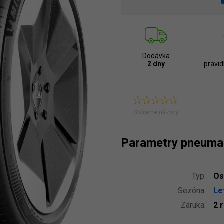
Dodávka
2 dny
pravid
Sbíráme názory.
Parametry pneuma
Typ:
Os
Sezóna:
Le
Záruka:
2 