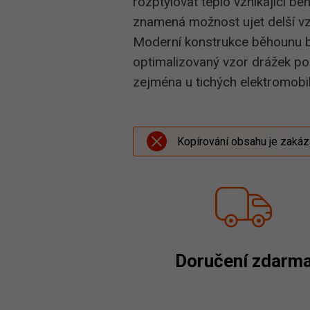
rozptylovat teplo vznikající běh
znamená možnost ujet delší vzd
Moderní konstrukce běhounu byl
optimalizovaný vzor drážek pomá
zejména u tichých elektromobil
Kopírování obsahu je zaká
Doručení zdarm