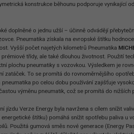
symetrická konstrukce běhounu podporuje vynikající ode
roké doplněné o jednu užší – účinně odvádějí přebyteč
zovce. Pneumatika získala na evropské štítku hodnoce
nost. Vyšší počet najetých kilometrů Pneumatika
MICHE
i prémiové třídy, ale také dlouhou životnost. Použití t
tní plochu pneumatiky s vozovkou. Výsledkem je rovno
ění zatáček. To se promítá do rovnoměrnějšího opotřeb
ň pneumatika po celou dobu používání zajišťuje vysok
častou výměnu pneumatik, což se promítá do nižších 
ní jízdu Verze Energy byla navržena s cílem snížit val
é energetické štítku) pomáhá snížit spotřebu paliva u
bilů. Použitá gumová směs nové generace (Energy Pa