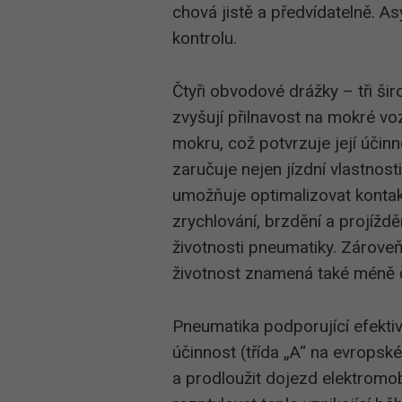
chová jistě a předvídatelně. A
kontrolu.
Čtyři obvodové drážky – tři ši
zvyšují přilnavost na mokré vo
mokru, což potvrzuje její účin
zaručuje nejen jízdní vlastnost
umožňuje optimalizovat kontak
zrychlování, brzdění a projížd
životnosti pneumatiky. Zárove
životnost znamená také méně 
Pneumatika podporující efektiv
účinnost (třída „A“ na evropsk
a prodloužit dojezd elektromo