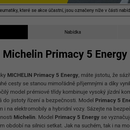
eumatiky, které se akce účastní, jsou označeny níže v části nabíd
Nabídka
Michelin Primacy 5 Energy
iky
MICHELIN Primacy 5 Energy
, máte jistotu, že sází
ouhé cesty se stanou mimořádně příjemnými a díky vynik
čilý model prémiové třídy kombinuje vysoký jízdní komf
 do jistoty řízení a bezpečnosti. Model
Primacy 5 En
 i na elektromobily a hybridní vozy. Sázejte na bezp
čnosti
Michelin
. Model
Primacy 5 Energy
se vyznačuje
ním období na silnici setkat. Jak na suchém, tak i na