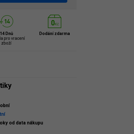
14 Dnů
Dodání zdarma
la pro vracení
zboží
tiky
obní
tní
roky od data nákupu