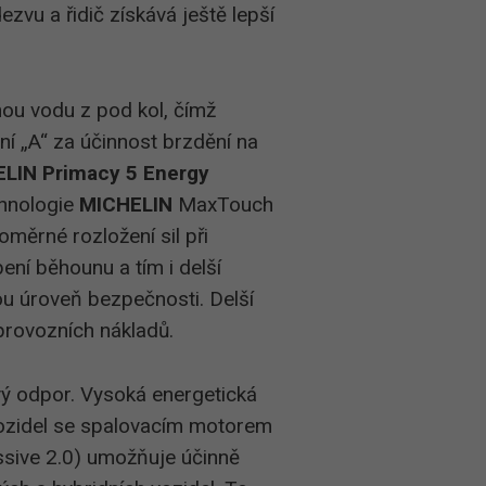
zvu a řidič získává ještě lepší
nou vodu z pod kol, čímž
ní „A“ za účinnost brzdění na
LIN Primacy 5 Energy
echnologie
MICHELIN
MaxTouch
měrné rozložení sil při
ení běhounu a tím i delší
ou úroveň bezpečnosti. Delší
provozních nákladů.
ivý odpor. Vysoká energetická
 vozidel se spalovacím motorem
ssive 2.0) umožňuje účinně