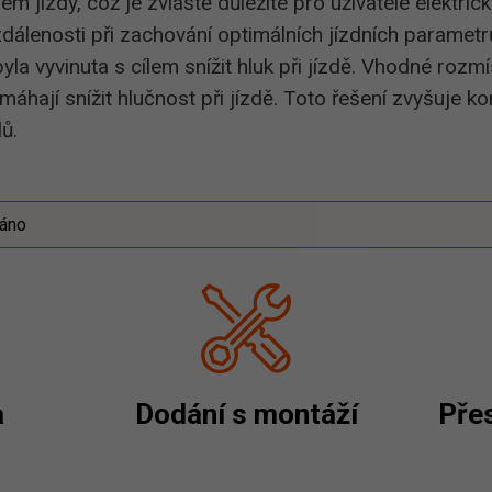
em jízdy, což je zvláště důležité pro uživatele elektric
álenosti při zachování optimálních jízdních parametrů
a vyvinuta s cílem snížit hluk při jízdě. Vhodné rozm
hají snížit hlučnost při jízdě. Toto řešení zvyšuje ko
ů.
záno
a
Dodání s montáží
Přes