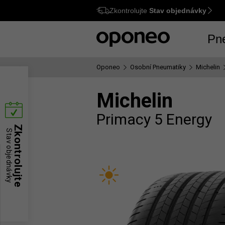
Zkontrolujte
Stav objednávky
Ctrl
M
Pn
Oponeo
Osobní Pneumatiky
Michelin
Michelin
Primacy 5 Energy
Zkontrolujte
Stav objednávky