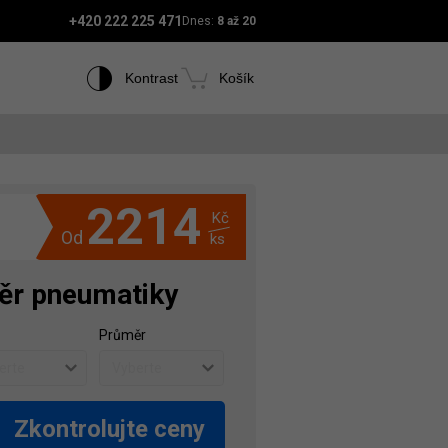
+420 222 225 471
Dnes:
8 až 20
Kontrast
Košík
2214
Kč
Od
ks
ěr pneumatiky
Průměr
Zkontrolujte ceny