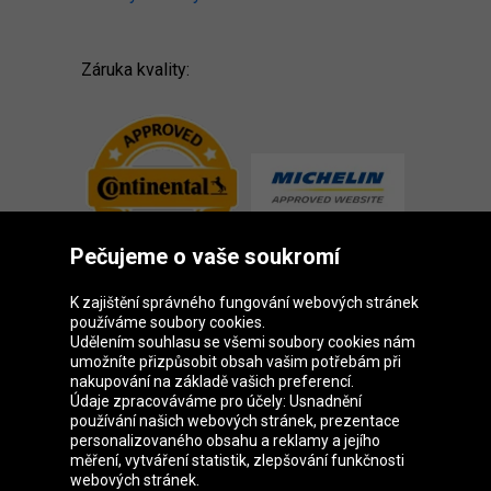
Záruka kvality:
Pečujeme o vaše soukromí
K zajištění správného fungování webových stránek
používáme soubory cookies.
Udělením souhlasu se všemi soubory cookies nám
Skupina Oponeo
umožníte přizpůsobit obsah vašim potřebám při
nakupování na základě vašich preferencí.
Údaje zpracováváme pro účely: Usnadnění
používání našich webových stránek, prezentace
personalizovaného obsahu a reklamy a jejího
Belgique
Deutschland
Éire
España
měření, vytváření statistik, zlepšování funkčnosti
webových stránek.