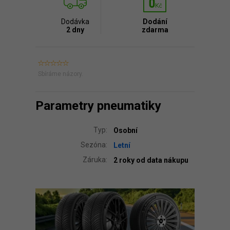
Dodávka
Dodání
2 dny
zdarma
Sbíráme názory.
Parametry pneumatiky
Typ:
Osobní
Sezóna:
Letní
Záruka:
2 roky od data nákupu