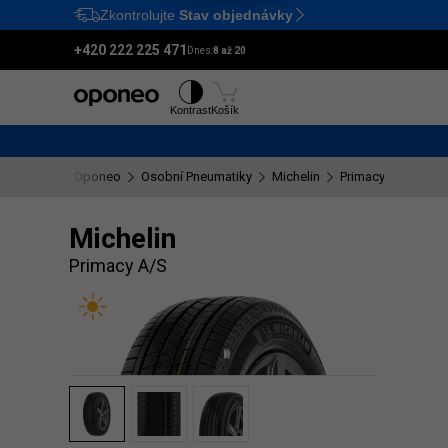
Zkontrolujte
Stav objednávky
Ctrl
M
+420 222 225 471
Dnes:
8 až 20
Pneumatiky
Disky
Kontrast
Košík
Oponeo
Osobní Pneumatiky
Michelin
Primacy A/S
Michelin
Primacy A/S