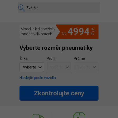
Zvětšit
4994
Model je k dispozici v
Kč
Od
mnoha velikostech
ks
Vyberte rozměr pneumatiky
Šířka
Profil
Průměr
Hledejte podle vozidla
Zkontrolujte ceny