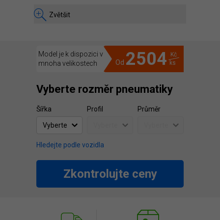
Zvětšit
2504
Model je k dispozici v
Kč
Od
mnoha velikostech
ks
Vyberte rozměr pneumatiky
Šířka
Profil
Průměr
Hledejte podle vozidla
Zkontrolujte ceny