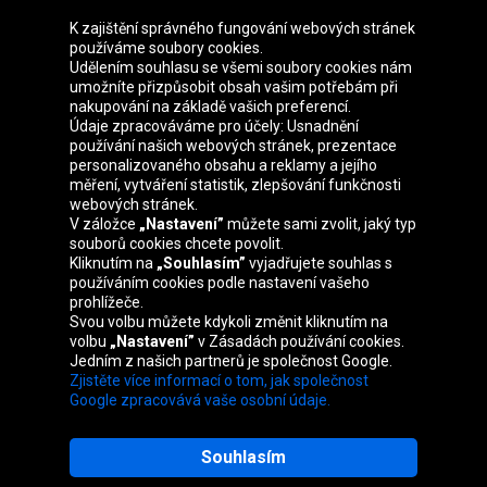
K zajištění správného fungování webových stránek
používáme soubory cookies.
Udělením souhlasu se všemi soubory cookies nám
Skupina Oponeo
umožníte přizpůsobit obsah vašim potřebám při
nakupování na základě vašich preferencí.
Údaje zpracováváme pro účely: Usnadnění
používání našich webových stránek, prezentace
personalizovaného obsahu a reklamy a jejího
Belgique
Deutschland
Éire
España
měření, vytváření statistik, zlepšování funkčnosti
webových stránek.
V záložce
„Nastavení”
můžete sami zvolit, jaký typ
souborů cookies chcete povolit.
Kliknutím na
„Souhlasím”
vyjadřujete souhlas s
France
Italia
Magyarország
Nederland
používáním cookies podle nastavení vašeho
prohlížeče.
Svou volbu můžete kdykoli změnit kliknutím na
volbu
„Nastavení”
v Zásadách používání cookies.
Jedním z našich partnerů je společnost Google.
Österreich
Polska
Slovenská
United
Zjistěte více informací o tom, jak společnost
republika
Kingdom
Google zpracovává vaše osobní údaje.
Souhlasím
Mapa webu