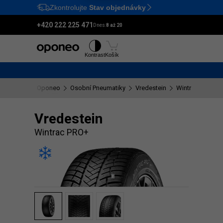
Zkontrolujte
Stav objednávky
Ctrl
M
+420 222 225 471
Dnes:
8 až 20
Pneumatiky
Disky
Kontrast
Košík
Oponeo
Osobní Pneumatiky
Vredestein
Wintrac PRO+
Vredestein
Wintrac PRO+