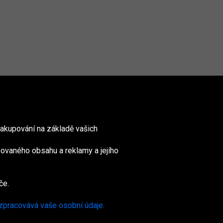
akupování na základě vašich
ovaného obsahu a reklamy a jejího
nited
ingdom
če.
 zpracovává vaše osobní údaje.