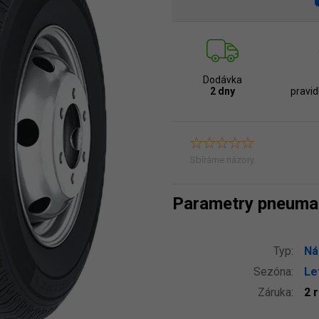
Dodávka
2 dny
pravid
Sbíráme názory.
Parametry pneuma
Typ:
Ná
Sezóna:
Le
Záruka:
2 