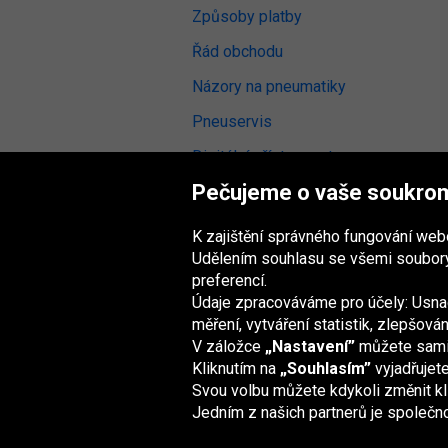
Způsoby platby
Řád obchodu
Názory na pneumatiky
Pneuservis
Digitální přístupnost
Pečujeme o vaše soukro
K zajištění správného fungování we
Udělením souhlasu se všemi soubory
Skupina Oponeo
preferencí.
Údaje zpracováváme pro účely: Usnad
měření, vytváření statistik, zlepšov
V záložce
„Nastavení”
můžete sami z
Belgique
Deutschland
Éire
España
Kliknutím na
„Souhlasím”
vyjadřujet
Svou volbu můžete kdykoli změnit kl
Jedním z našich partnerů je společn