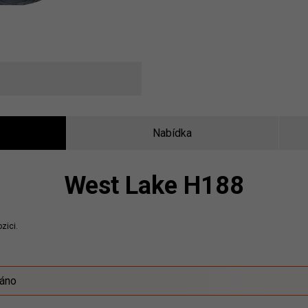
Nabídka
West Lake H188
zici.
záno