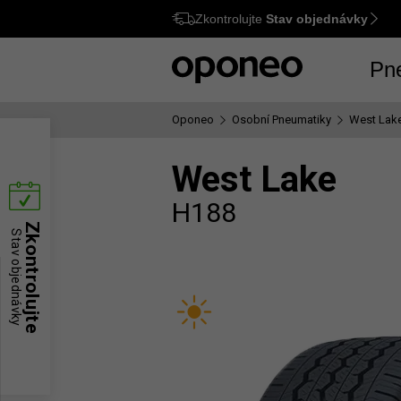
Zkontrolujte
Stav objednávky
Ctrl
M
Pn
Oponeo
Osobní Pneumatiky
West Lak
West Lake
H188
Zkontrolujte
Stav objednávky