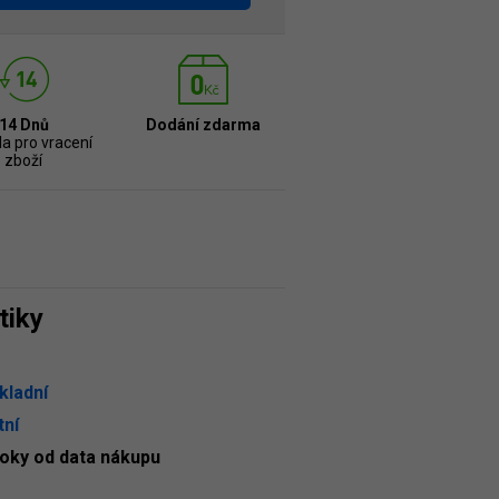
14 Dnů
Dodání zdarma
la pro vracení
zboží
tiky
kladní
tní
roky od data nákupu