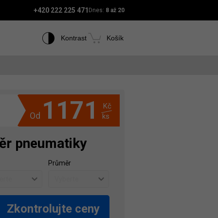
+420 222 225 471
Dnes:
8 až 20
Kontrast
Košík
1171
Kč
Od
ks
ěr pneumatiky
Průměr
Zkontrolujte ceny