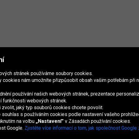
mí
bových stránek používáme soubory cookies.
 cookies nám umožníte přizpůsobit obsah vašim potřebám při n
nění používání našich webových stránek, prezentace personaliz
ání funkčnosti webových stránek.
volit, jaký typ souborů cookies chcete povolit.
France
Italia
Magyarország
Nederland
Österreich
Polska
Slovenská
U
republika
K
e souhlas s používáním cookies podle nastavení vašeho prohlíže
iknutím na volbu
„Nastavení”
v Zásadách používání cookies.
ost Google.
Zjistěte více informací o tom, jak společnost Google
Mapa webu