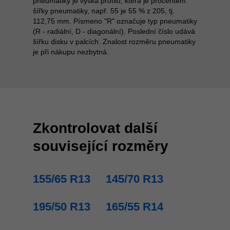
pneumatiky je výška profilu, která je procentem
šířky pneumatiky, např. 55 je 55 % z 205, tj.
112,75 mm. Písmeno "R" označuje typ pneumatiky
(R - radiální, D - diagonální). Poslední číslo udává
šířku disku v palcích. Znalost rozměru pneumatiky
je při nákupu nezbytná.
Zkontrolovat další
související rozměry
155/65 R13
145/70 R13
195/50 R13
165/55 R14