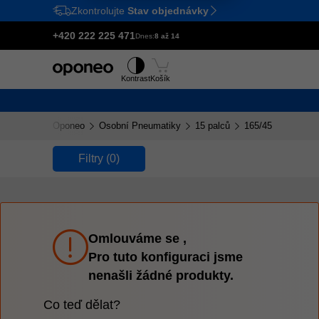
Zkontrolujte
Stav objednávky
Ctrl
M
+420 222 225 471
Dnes:
8 až 14
Pneumatiky
Disky
Kontrast
Košík
Oponeo
Osobní Pneumatiky
15 palců
165/45 R15
Filtry
(0)
Omlouváme se ,
Pro tuto konfiguraci jsme
nenašli žádné produkty.
Co teď dělat?