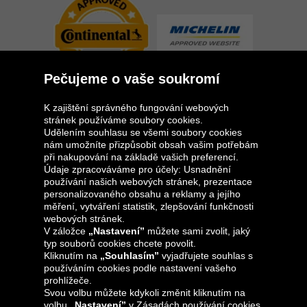
Pečujeme o vaše soukromí
K zajištění správného fungování webových
stránek používáme soubory cookies.
Udělením souhlasu se všemi soubory cookies
Skupina Oponeo
nám umožníte přizpůsobit obsah vašim potřebám
při nakupování na základě vašich preferencí.
Údaje zpracováváme pro účely: Usnadnění
používání našich webových stránek, prezentace
personalizovaného obsahu a reklamy a jejího
Belgique
Deutschland
Éire
España
měření, vytváření statistik, zlepšování funkčnosti
webových stránek.
V záložce
„Nastavení”
můžete sami zvolit, jaký
typ souborů cookies chcete povolit.
Kliknutím na
„Souhlasím”
vyjadřujete souhlas s
France
Italia
Magyarország
Nederland
používáním cookies podle nastavení vašeho
prohlížeče.
Svou volbu můžete kdykoli změnit kliknutím na
volbu
„Nastavení”
v Zásadách používání cookies.