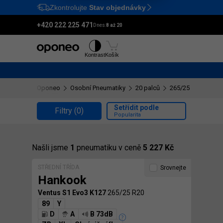
Zkontrolujte
Stav objednávky
Ctrl
M
+420 222 225 471
Dnes:
8 až 20
Pneumatiky
Disky
Kontrast
Košík
Oponeo
Osobní Pneumatiky
20 palců
265/25 R20
Setřídit podle
Filtry
(0)
Popularita
Našli jsme
1
pneumatiku v ceně
5 227 Kč
STŘEDNÍ TŘÍDA
Srovnejte
Hankook
Ventus S1 Evo3 K127
265/25 R20
89
Y
D
A
B 73dB