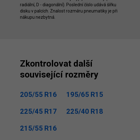
radiální, D - diagonální). Poslední číslo udává šířku
disku v palcích. Znalost rozměru pneumatiky je při
nákupu nezbytná.
Zkontrolovat další
související rozměry
205/55 R16
195/65 R15
225/45 R17
225/40 R18
215/55 R16