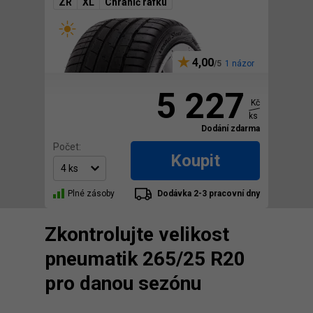
ZR
XL
Chránič ráfku
4,00
1 názor
5 227
Kč
ks
Dodání zdarma
Počet:
Koupit
Plné zásoby
Dodávka 2-3 pracovní dny
Zkontrolujte velikost
pneumatik 265/25 R20
pro danou sezónu