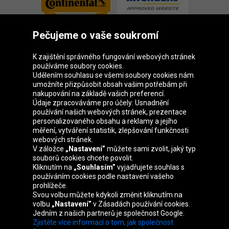
Pečujeme o vaše soukromí
K zajištění správného fungování webových stránek
používáme soubory cookies.
Udělením souhlasu se všemi soubory cookies nám
Skupina Oponeo
umožníte přizpůsobit obsah vašim potřebám při
nakupování na základě vašich preferencí.
Údaje zpracováváme pro účely: Usnadnění
používání našich webových stránek, prezentace
personalizovaného obsahu a reklamy a jejího
Belgique
Deutschland
Éire
España
měření, vytváření statistik, zlepšování funkčnosti
webových stránek.
V záložce
„Nastavení”
můžete sami zvolit, jaký typ
souborů cookies chcete povolit.
Kliknutím na
„Souhlasím”
vyjadřujete souhlas s
France
Italia
Magyarország
Nederland
používáním cookies podle nastavení vašeho
prohlížeče.
Svou volbu můžete kdykoli změnit kliknutím na
volbu
„Nastavení”
v Zásadách používání cookies.
Jedním z našich partnerů je společnost Google.
Österreich
Polska
Slovenská
United
Zjistěte více informací o tom, jak společnost
republika
Kingdom