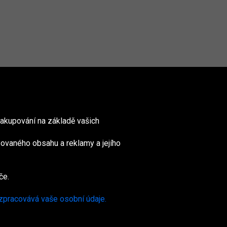
akupování na základě vašich
ovaného obsahu a reklamy a jejího
nited
ingdom
če.
 zpracovává vaše osobní údaje.