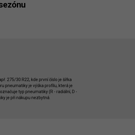
 sezónu
ř. 275/30 R22, kde první číslo je šířka
 pneumatiky je výška profilu, která je
značuje typ pneumatiky (R - radiální, D -
iky je při nákupu nezbytná.