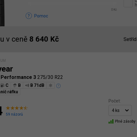
D
h
0 Kč
Pomoc
u v ceně
8 640 Kč
Setříd
IUM
year
p Performance 3
275/30 R22
C
B
B 71dB
nič ráfku
Počet:
4
59 názorů
Plné zásoby