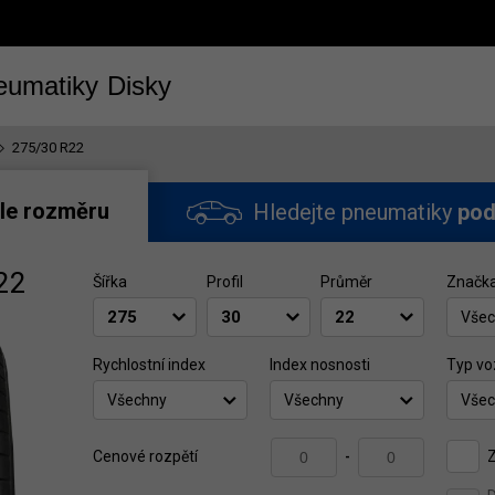
eumatiky
Disky
275/30 R22
le rozměru
Hledejte pneumatiky
pod
22
Šířka
Profil
Průměr
Značk
Všec
Rychlostní index
Index nosnosti
Typ vo
Všechny
Všechny
Všec
Z
Cenové rozpětí
-