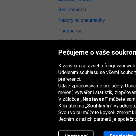
Řád obchodu
Názory na pneumatiky
Pneuservis
Digitální přístupnost
Pečujeme o vaše soukro
K zajištění správného fungování we
Udělením souhlasu se všemi soubory
Skupina Oponeo
preferencí.
Údaje zpracováváme pro účely: Usnad
měření, vytváření statistik, zlepšov
V záložce
„Nastavení”
můžete sami z
Belgique
Deutschland
Éire
España
Kliknutím na
„Souhlasím”
vyjadřujet
Svou volbu můžete kdykoli změnit kl
Jedním z našich partnerů je společn