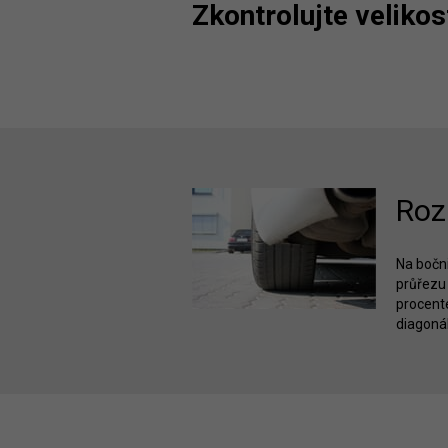
Zkontrolujte veliko
Roz
Na bočni
průřezu 
procente
diagonál