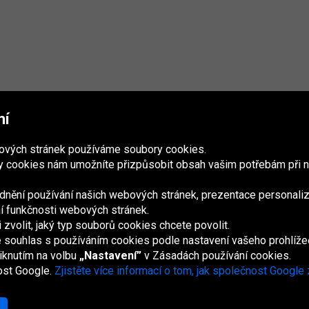
mí
bových stránek používáme soubory cookies.
 cookies nám umožníte přizpůsobit obsah vašim potřebám při n
nění používání našich webových stránek, prezentace personaliz
ání funkčnosti webových stránek.
volit, jaký typ souborů cookies chcete povolit.
France
Italia
Magyarország
Nederland
Österreich
Polska
Slovenská
U
republika
K
e souhlas s používáním cookies podle nastavení vašeho prohlíže
iknutím na volbu
„Nastavení”
v Zásadách používání cookies.
ost Google.
Zjistěte více informací o tom, jak společnost Google
Mapa webu