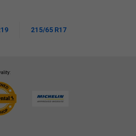
R19
215/65 R17
ality: