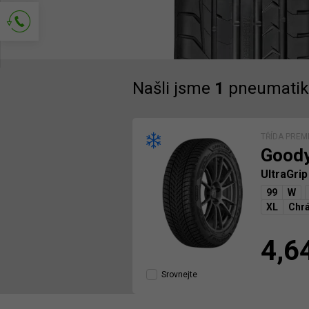
Požádejte o kontakt
Našli jsme
1
pneumatik
TŘÍDA PREM
Good
UltraGri
99
W
XL
Chrá
4,6
Srovnejte