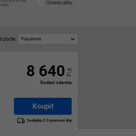
oručení do 48
Chránič ráfku
odin
it podle
Popularita
8 640
Kč
ks
Dodání zdarma
Koupit
Dodávka 2-3 pracovní dny