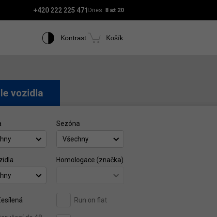
+420 222 225 471
Dnes:
8 až 20
Kontrast
Košík
le vozidla
a
Sezóna
hny
Všechny
zidla
Homologace (značka)
hny
esílená
Run on flat