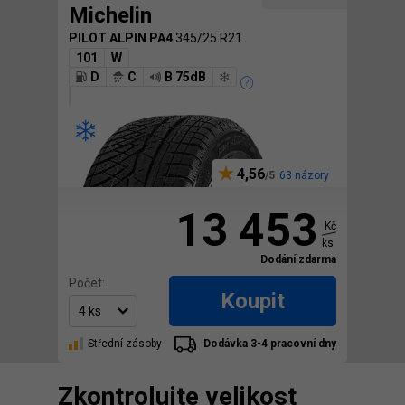
Michelin
PILOT ALPIN PA4
345/25 R21
101
W
D
C
B 75dB
4,56
63 názory
13 453
Kč
ks
Dodání zdarma
Počet:
Koupit
Střední zásoby
Dodávka 3-4 pracovní dny
Zkontrolujte velikost