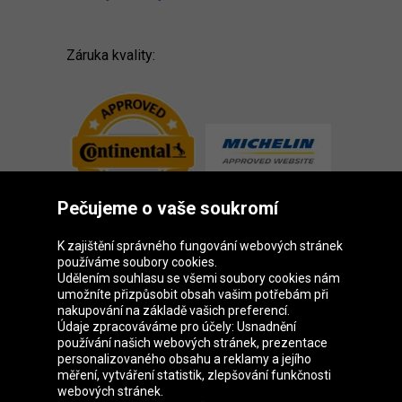
Záruka kvality:
Pečujeme o vaše soukromí
K zajištění správného fungování webových stránek
používáme soubory cookies.
Udělením souhlasu se všemi soubory cookies nám
Skupina Oponeo
umožníte přizpůsobit obsah vašim potřebám při
nakupování na základě vašich preferencí.
Údaje zpracováváme pro účely: Usnadnění
používání našich webových stránek, prezentace
personalizovaného obsahu a reklamy a jejího
Belgique
Deutschland
Éire
España
měření, vytváření statistik, zlepšování funkčnosti
webových stránek.