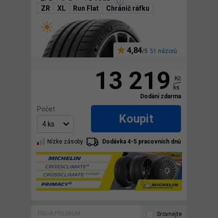
ZR
XL
Run Flat
Chránič ráfku
4,84
51 názorů
13 219
Kč
ks
Dodání zdarma
Počet:
Koupit
Nízke zásoby
Dodávka 4-5 pracovních dnů
TŘÍDA PREMIUM
Srovnejte