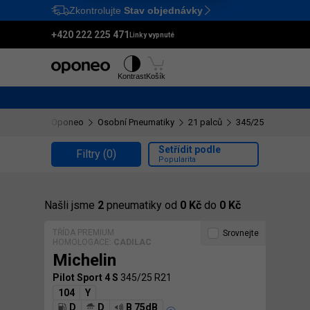
Zkontrolujte
Stav objednávky
Ctrl
M
+420 222 225 471
Linky vypnuté
Pneumatiky
Disky
Kontrast
Košík
Oponeo
Osobní Pneumatiky
21 palců
345/25 R21
Setřídit podle
Filtry
(0)
Popularita
Našli jsme
2
pneumatiky od
0 Kč
do
0 Kč
TŘÍDA PREMIUM
Srovnejte
HOMOLOGACE:
CADILAC
Michelin
Pilot Sport 4 S
345/25 R21
104
Y
D
D
B 75dB