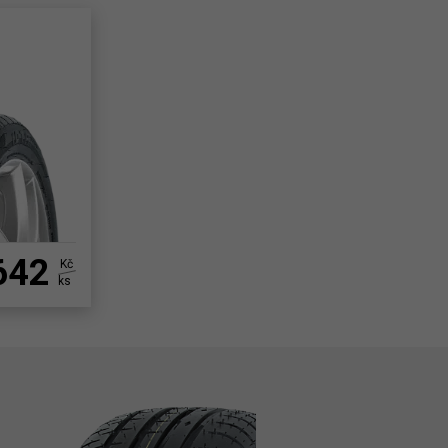
642
Kč
ks