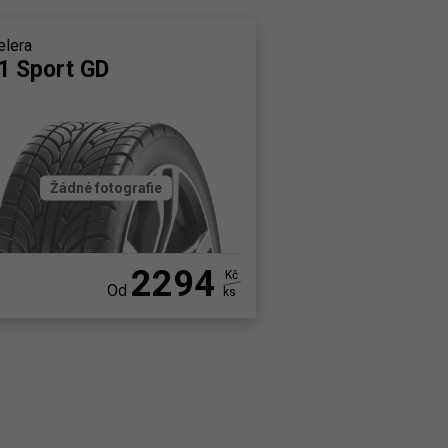
elera
1 Sport GD
Žádné fotografie
2294
Kč
Od
ks