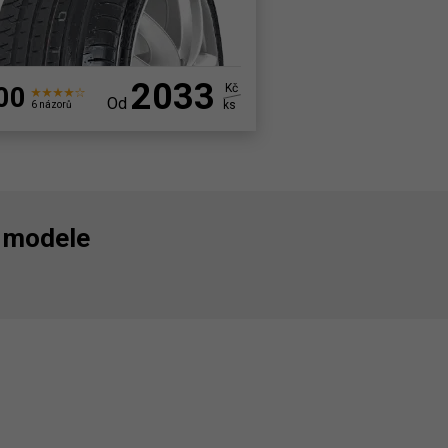
2033
00
Kč
Od
ks
6 názorů
 modele