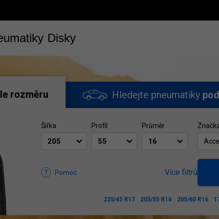
eumatiky
Disky
le rozměru
Hledejte pneumatiky
pod
Šířka
Profil
Průměr
Značk
Acce
Více filtrů
Pomoc
225/45 R17
205/55 R16
205/60 R16
1