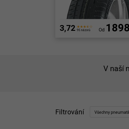
189
3,72
Od
95 názorů
V naší
Filtrování
Všechny pneumati