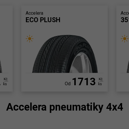
Accelera
Acc
ECO PLUSH
35
2
1713
Kč
Kč
Od
ks
ks
Accelera pneumatiky 4x4