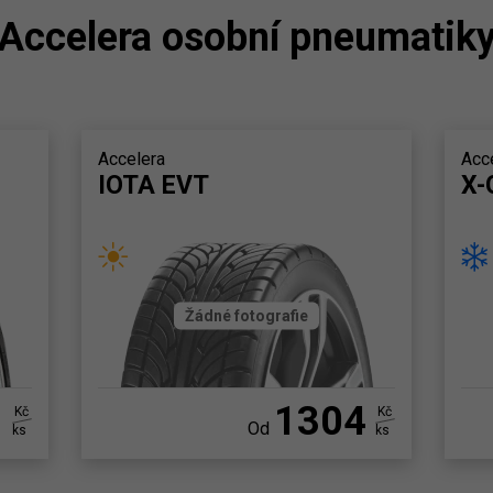
Accelera osobní pneumatik
Accelera
Acc
IOTA EVT
X-
Žádné fotografie
1
1304
Kč
Kč
Od
ks
ks