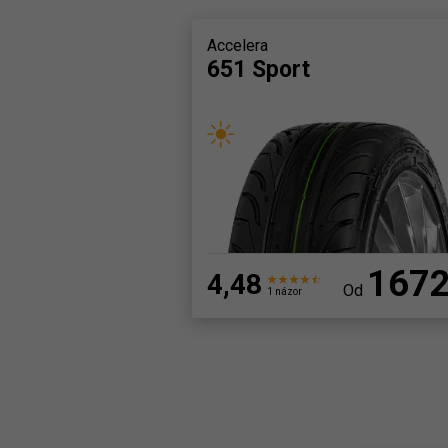
Accelera
651 Sport
167
4,48
Od
1 názor