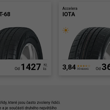
Accelera
T-68
IOTA
1427
3
Kč
3,84
Od
Od
ks
30 názorů
dy, které jsou často zvoleny řidiči.
 a je součástí druhého největšího