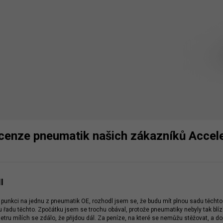
cenze pneumatik našich zákazníků Accele
I
 punkci na jednu z pneumatik OE, rozhodl jsem se, že budu mít plnou sadu těchto
 řadu těchto. Zpočátku jsem se trochu obával, protože pneumatiky nebyly tak blí
etru mílích se zdálo, že přijdou dál. Za peníze, na které se nemůžu stěžovat, a dop