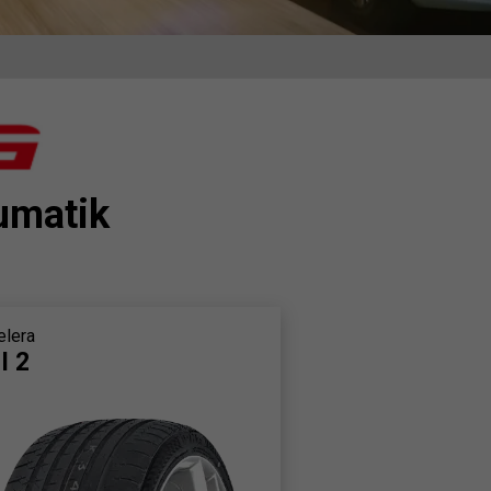
umatik
elera
I 2