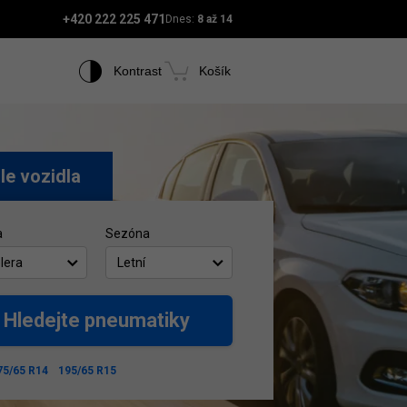
+420 222 225 471
Dnes:
8 až 14
Kontrast
Košík
le vozidla
a
Sezóna
lera
Letní
Hledejte pneumatiky
75/65 R14
195/65 R15