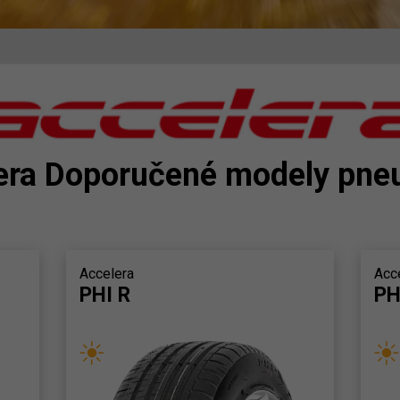
era Doporučené modely pne
Accelera
Acc
PHI R
PH