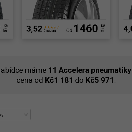
8
1460
Kč
3,52
Kč
4,
Od
ks
ks
7 názorů
 nabídce máme
11 Accelera pneumatiky
cena od
Kč1 181
do
Kč5 971
.
ky