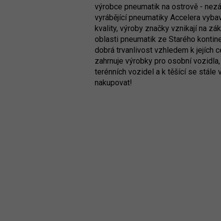
výrobce pneumatik na ostrově - nezá
vyrábějící pneumatiky Accelera vybav
kvality, výroby značky vznikají na zá
oblasti pneumatik ze Starého kontin
dobrá trvanlivost vzhledem k jejích 
zahrnuje výrobky pro osobní vozidla
terénních vozidel a k těšící se stále
nakupovat!