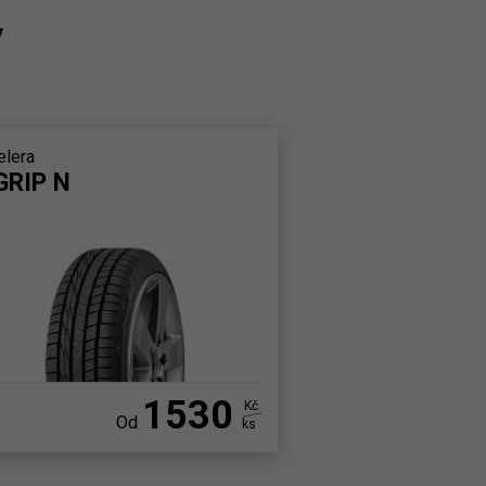
y
elera
GRIP N
1530
Kč
Od
ks