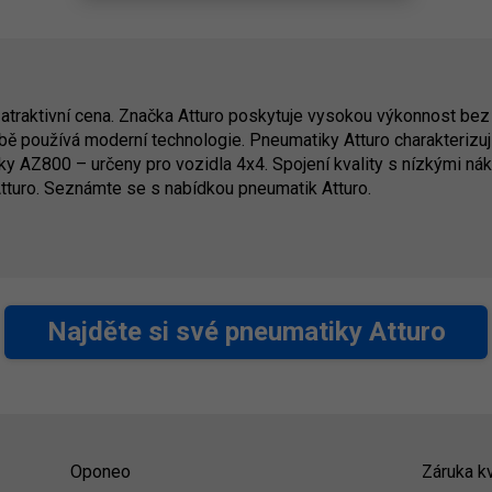
atraktivní cena. Značka Atturo poskytuje vysokou výkonnost bez
bě používá moderní technologie. Pneumatiky Atturo charakterizují 
y AZ800 – určeny pro vozidla 4x4. Spojení kvality s nízkými nák
tturo. Seznámte se s nabídkou pneumatik Atturo.
Najděte si své pneumatiky Atturo
Oponeo
Záruka kv