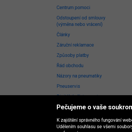
Centrum pomoci
Odstoupení od smlouvy
(výměna nebo vrácení)
Články
Záruční reklamace
Způsoby platby
Řád obchodu
Názory na pneumatiky
Pneuservis
Digitální přístupnost
Pečujeme o vaše soukro
K zajištění správného fungování we
Udělením souhlasu se všemi soubory
Skupina Oponeo