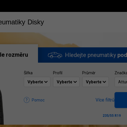
eumatiky
Disky
le rozměru
Hledejte pneumatiky
pod
Šířka
Profil
Průměr
Značk
Attu
Více filtrů
Pomoc
235/55 R19