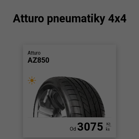
Atturo pneumatiky 4x4
Atturo
AZ850
3075
Kč
Od
ks