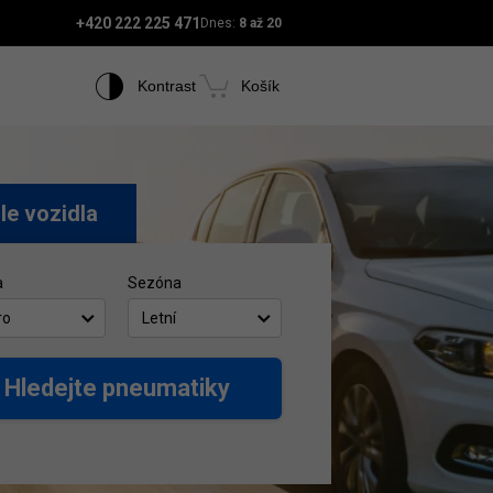
+420 222 225 471
Dnes:
8 až 20
Kontrast
Košík
le vozidla
a
Sezóna
ro
Letní
Hledejte pneumatiky