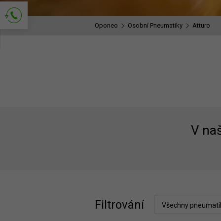
Oponeo
Osobní Pneumatiky
Atturo
Požádejte o kontakt
V na
Filtrování
Všechny pneumati