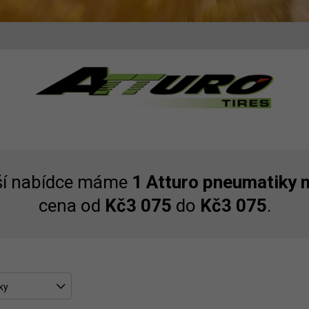
ší nabídce máme
1 Atturo pneumatiky 
cena od
Kč3 075
do
Kč3 075
.
ky