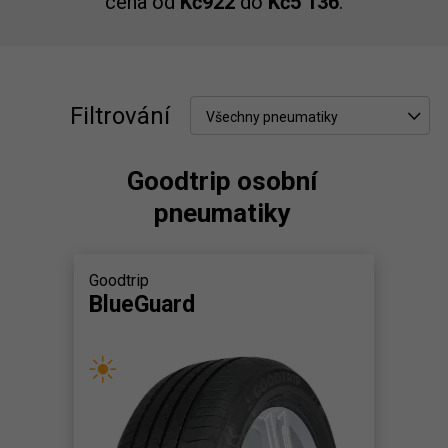
cena od
Kč922
do
Kč5 136
.
Filtrování
Všechny pneumatiky
Goodtrip osobní
pneumatiky
Goodtrip
BlueGuard