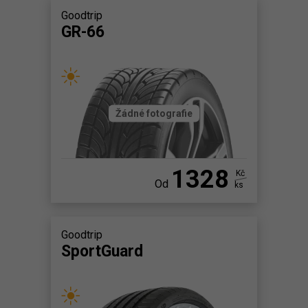
Goodtrip
GR-66
Žádné fotografie
1328
Kč
Od
ks
Goodtrip
SportGuard