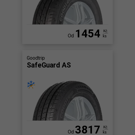
1454
Kč
Od
ks
Goodtrip
SafeGuard AS
3817
Kč
Od
ks