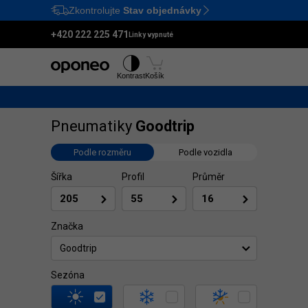
Zkontrolujte
Stav objednávky
Ctrl
M
+420 222 225 471
Linky vypnuté
Pneumatiky
Disky
Kontrast
Košík
Pneumatiky
Goodtrip
Podle rozměru
Podle vozidla
Šířka
Profil
Průměr
Značka
Goodtrip
Sezóna