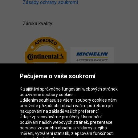
Zásady ochrany soukromí
Záruka kvality:
Pečujeme o vaše soukromí
K zajištění správného fungování webových stránek
používáme soubory cookies.
Udělením souhlasu se všemi soubory cookies nám
Skupina Oponeo
umožníte přizpůsobit obsah vašim potřebám při
nakupování na základě vašich preferencí.
Údaje zpracováváme pro účely: Usnadnění
používání našich webových stránek, prezentace
personalizovaného obsahu a reklamy a jejího
Belgique
Deutschland
Éire
España
měření, vytváření statistik, zlepšování funkčnosti