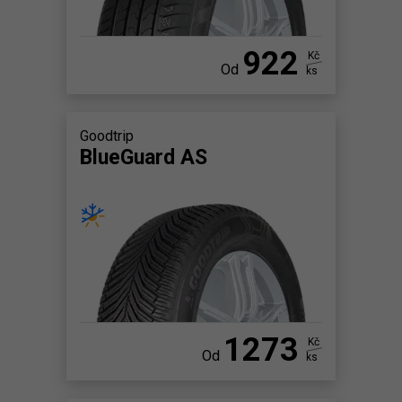
922
Kč
Od
ks
Goodtrip
BlueGuard AS
1273
Kč
Od
ks