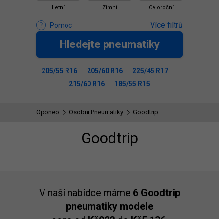
Letní
Zimní
Celoroční
Více filtrů
Pomoc
Hledejte pneumatiky
205/55 R16
205/60 R16
225/45 R17
215/60 R16
185/55 R15
Oponeo
Osobní Pneumatiky
Goodtrip
Goodtrip
V naší nabídce máme
6 Goodtrip
pneumatiky modele