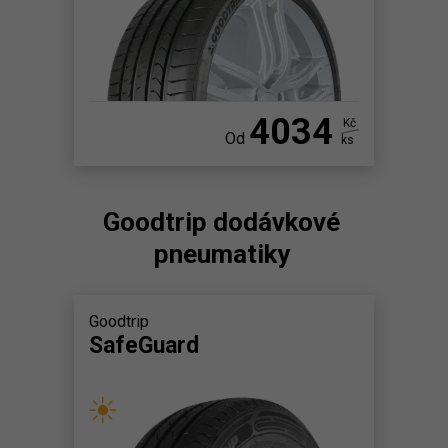
4034
Kč
Od
ks
Goodtrip dodávkové
pneumatiky
Goodtrip
SafeGuard