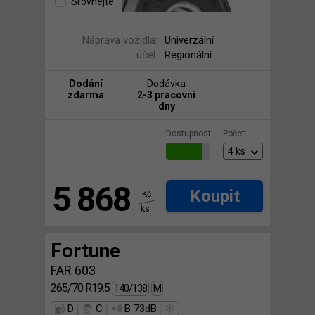
Srovnejte
Náprava vozidla:
Univerzální
účel:
Regionální
Dodání
Dodávka
zdarma
2-3 pracovní
dny
Dostupnost:
Počet:
5 868
Koupit
Kč
ks
Fortune
FAR 603
265/70 R19.5
140/138
M
|
|
|
D
C
B 73dB