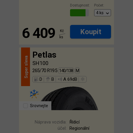
Dostupnost:
Počet:
6 409
Koupit
Kč
ks
Petlas
sleva
SH100
Super
265/70 R19.5
140/138
M
|
|
|
D
B
A 69dB
Srovnejte
Náprava vozidla:
Řídicí
účel:
Regionální