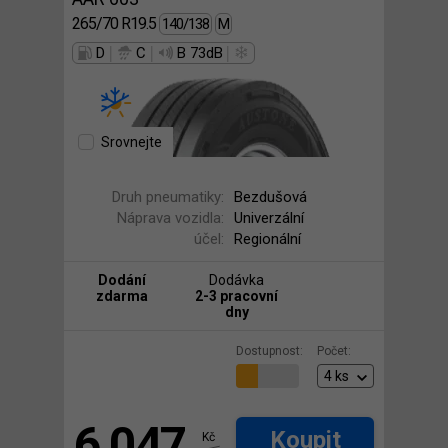
265/70 R19.5
140/138
M
|
|
|
D
C
B 73dB
Srovnejte
Druh pneumatiky:
Bezdušová
Náprava vozidla:
Univerzální
účel:
Regionální
Dodání
Dodávka
zdarma
2-3 pracovní
dny
Dostupnost:
Počet:
6 047
Koupit
Kč