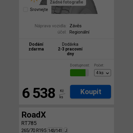
Žádné fotografie
Srovnejte
Náprava vozidla:
Závěs
účel:
Regionální
Dodání
Dodávka
zdarma
2-3 pracovní
dny
Dostupnost:
Počet:
6 538
Koupit
Kč
ks
RoadX
RT785
265/70 R19.5
143/141
J