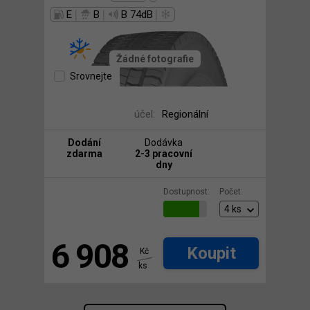
|
|
|
E
B
B 74dB
Žádné fotografie
Srovnejte
účel:
Regionální
Dodání
Dodávka
zdarma
2-3 pracovní
dny
Dostupnost:
Počet:
6 908
Koupit
Kč
ks