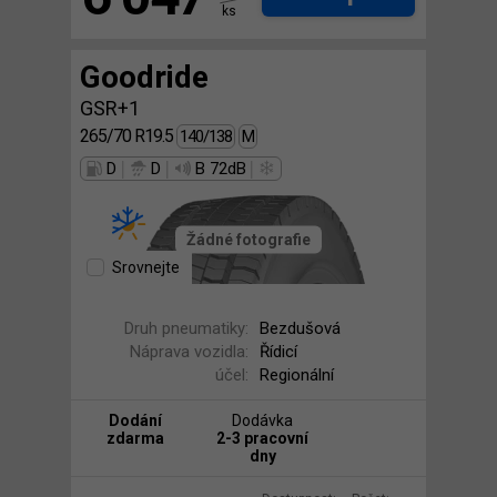
ks
Goodride
GSR+1
265/70 R19.5
140/138
M
|
|
|
D
D
B 72dB
Žádné fotografie
Srovnejte
Druh pneumatiky:
Bezdušová
Náprava vozidla:
Řídicí
účel:
Regionální
Dodání
Dodávka
zdarma
2-3 pracovní
dny