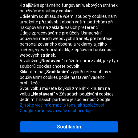
K zajištění správného fungování webových stránek
používáme soubory cookies.
Udělením souhlasu se všemi soubory cookies nám
Skupina Oponeo
umožníte přizpůsobit obsah vašim potřebám při
nakupování na základě vašich preferencí.
Údaje zpracováváme pro účely: Usnadnění
používání našich webových stránek, prezentace
personalizovaného obsahu a reklamy a jejího
Belgique
Deutschland
Éire
España
měření, vytváření statistik, zlepšování funkčnosti
webových stránek.
V záložce
„Nastavení”
můžete sami zvolit, jaký typ
souborů cookies chcete povolit.
Kliknutím na
„Souhlasím”
vyjadřujete souhlas s
France
Italia
Magyarország
Nederland
používáním cookies podle nastavení vašeho
prohlížeče.
Svou volbu můžete kdykoli změnit kliknutím na
volbu
„Nastavení”
v Zásadách používání cookies.
Jedním z našich partnerů je společnost Google.
Österreich
Polska
Slovenská
United
Zjistěte více informací o tom, jak společnost
republika
Kingdom
Google zpracovává vaše osobní údaje.
Souhlasím
Mapa webu