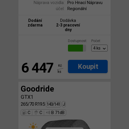
Náprava vozidla:
Pro Hnací Nápravu
účel:
Regionální
Dodání
Dodávka
zdarma
2-3 pracovní
dny
Dostupnost:
Počet:
6 447
Koupit
Kč
ks
Goodride
GTX1
265/70 R19.5
143/141
J
|
|
C
C
B 71dB