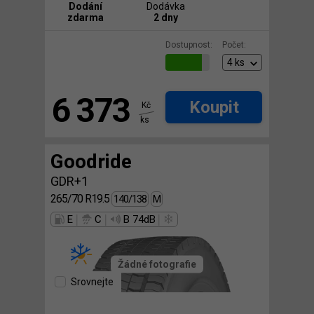
Dodání
Dodávka
zdarma
2 dny
Dostupnost:
Počet:
6 373
Koupit
Kč
ks
Goodride
GDR+1
265/70 R19.5
140/138
M
|
|
|
E
C
B 74dB
Žádné fotografie
Srovnejte