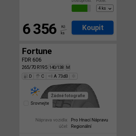
Dostupnost:
Počet:
6 356
Koupit
Kč
ks
Fortune
FDR 606
265/70 R19.5
140/138
M
|
|
|
D
C
A 73dB
Žádné fotografie
Srovnejte
Náprava vozidla:
Pro Hnací Nápravu
účel:
Regionální