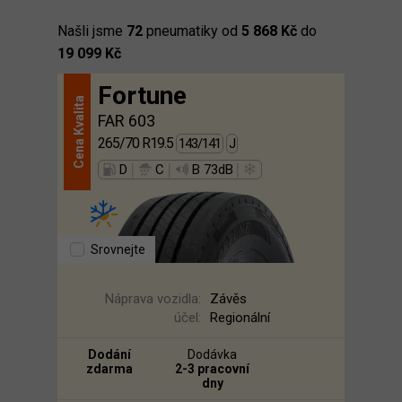
Našli jsme
72
pneumatiky od
5 868 Kč
do
19 099 Kč
Fortune
Kvalita
FAR 603
265/70 R19.5
143/141
J
Cena
|
|
|
D
C
B 73dB
Srovnejte
Náprava vozidla:
Závěs
účel:
Regionální
Dodání
Dodávka
zdarma
2-3 pracovní
dny