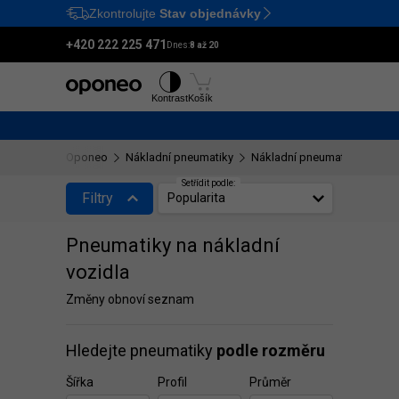
Zkontrolujte
Stav objednávky
Ctrl
M
+420 222 225 471
Dnes:
8 až 20
Pneumatiky
Disky
Kontrast
Košík
Oponeo
Nákladní pneumatiky
Nákladní pneumatiky o rozm
Setřídit podle:
Filtry
Popularita
Pneumatiky na nákladní
vozidla
Změny obnoví seznam
Hledejte pneumatiky
podle rozměru
Šířka
Profil
Průměr