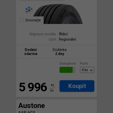
Srovnejte
Náprava vozidla:
Řídicí
účel:
Regionální
Dodání
Dodávka
zdarma
2 dny
Dostupnost:
Počet:
5 996
Koupit
Kč
ks
Austone
AAR 603