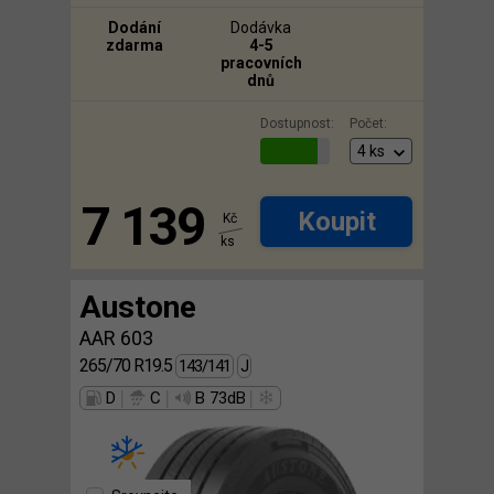
Dodání
Dodávka
zdarma
4-5
pracovních
dnů
Dostupnost:
Počet:
7 139
Koupit
Kč
ks
Austone
AAR 603
265/70 R19.5
143/141
J
|
|
|
D
C
B 73dB