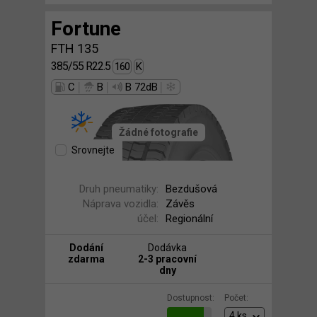
Fortune
FTH 135
385/55 R22.5
160
K
|
|
|
C
B
B 72dB
Žádné fotografie
Srovnejte
Druh pneumatiky:
Bezdušová
Náprava vozidla:
Závěs
účel:
Regionální
Dodání
Dodávka
zdarma
2-3 pracovní
dny
Dostupnost:
Počet: