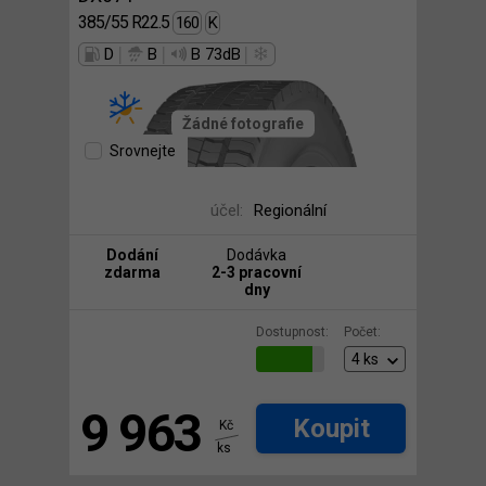
385/55 R22.5
160
K
|
|
|
D
B
B 73dB
Žádné fotografie
Srovnejte
účel:
Regionální
Dodání
Dodávka
zdarma
2-3 pracovní
dny
Dostupnost:
Počet:
9 963
Koupit
Kč
ks