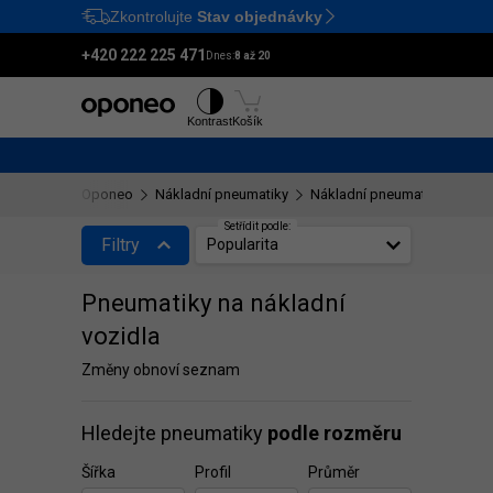
Zkontrolujte
Stav objednávky
Ctrl
M
+420 222 225 471
Dnes:
8 až 20
Pneumatiky
Disky
Kontrast
Košík
Oponeo
Nákladní pneumatiky
Nákladní pneumatiky o rozm
Setřídit podle:
Filtry
Popularita
Pneumatiky na nákladní
vozidla
Změny obnoví seznam
Hledejte pneumatiky
podle rozměru
Šířka
Profil
Průměr