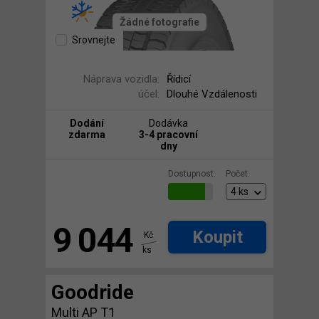
Žádné fotografie
Srovnejte
Náprava vozidla:
Řídicí
účel:
Dlouhé Vzdálenosti
Dodání
Dodávka
zdarma
3-4 pracovní
dny
Dostupnost:
Počet:
9 044
Koupit
Kč
ks
Goodride
Multi AP T1