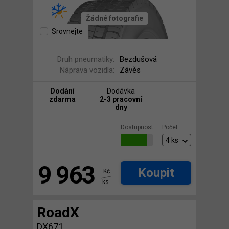
Žádné fotografie
Srovnejte
Druh pneumatiky:
Bezdušová
Náprava vozidla:
Závěs
Dodání
Dodávka
zdarma
2-3 pracovní
dny
Dostupnost:
Počet:
9 963
Koupit
Kč
ks
RoadX
DX671