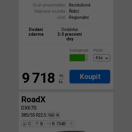
Druh pneumatiky:
Bezdušová
Náprava vozidla:
Řídicí
účel:
Regionální
Dodání
Dodávka
zdarma
2-3 pracovní
dny
Dostupnost:
Počet:
9 718
Koupit
Kč
ks
RoadX
DX670
385/55 R22.5
160
K
|
|
|
C
B
B 73dB