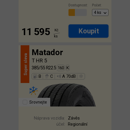
Dostupnost:
Počet:
11 595
Koupit
Kč
ks
Matador
sleva
T HR 5
Super
385/55 R22.5
160
K
|
|
|
B
C
A 70dB
Srovnejte
Náprava vozidla:
Závěs
účel:
Regionální