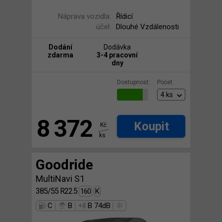
Náprava vozidla:
Řídicí
účel:
Dlouhé Vzdálenosti
Dodání
Dodávka
zdarma
3-4 pracovní
dny
Dostupnost:
Počet:
8 372
Koupit
Kč
ks
Goodride
MultiNavi S1
385/55 R22.5
160
K
|
|
|
C
B
B 74dB