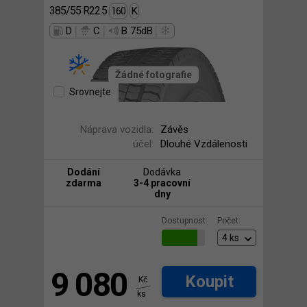
385/55 R22.5
160
K
|
|
|
D
C
B 75dB
Žádné fotografie
Srovnejte
Náprava vozidla:
Závěs
účel:
Dlouhé Vzdálenosti
Dodání
Dodávka
zdarma
3-4 pracovní
dny
Dostupnost:
Počet:
9 080
Koupit
Kč
ks