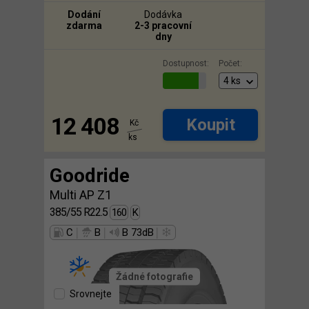
Dodání
Dodávka
zdarma
2-3 pracovní
dny
Dostupnost:
Počet:
12 408
Koupit
Kč
ks
Goodride
Multi AP Z1
385/55 R22.5
160
K
|
|
|
C
B
B 73dB
Žádné fotografie
Srovnejte