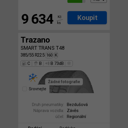
9 634
Koupit
Kč
ks
Trazano
SMART TRANS T48
385/55 R22.5
160
K
|
|
|
C
B
B 73dB
Žádné fotografie
Srovnejte
Druh pneumatiky:
Bezdušová
Náprava vozidla:
Závěs
účel:
Regionální