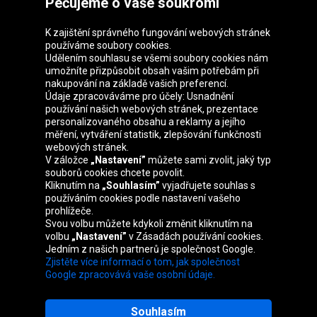
Pečujeme o vaše soukromí
K zajištění správného fungování webových stránek
používáme soubory cookies.
Udělením souhlasu se všemi soubory cookies nám
Skupina Oponeo
umožníte přizpůsobit obsah vašim potřebám při
nakupování na základě vašich preferencí.
Údaje zpracováváme pro účely: Usnadnění
používání našich webových stránek, prezentace
personalizovaného obsahu a reklamy a jejího
Belgique
Deutschland
Éire
España
měření, vytváření statistik, zlepšování funkčnosti
webových stránek.
V záložce
„Nastavení”
můžete sami zvolit, jaký typ
souborů cookies chcete povolit.
Kliknutím na
„Souhlasím”
vyjadřujete souhlas s
France
Italia
Magyarország
Nederland
používáním cookies podle nastavení vašeho
prohlížeče.
Svou volbu můžete kdykoli změnit kliknutím na
volbu
„Nastavení”
v Zásadách používání cookies.
Jedním z našich partnerů je společnost Google.
Österreich
Polska
Slovenská
United
Zjistěte více informací o tom, jak společnost
republika
Kingdom
Google zpracovává vaše osobní údaje.
Souhlasím