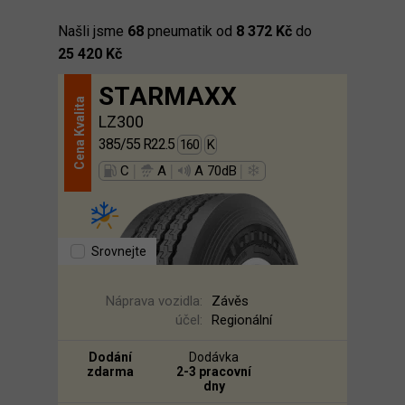
Našli jsme
68
pneumatik od
8 372 Kč
do
25 420 Kč
STARMAXX
Kvalita
LZ300
385/55 R22.5
160
K
Cena
|
|
|
C
A
A 70dB
Srovnejte
Náprava vozidla:
Závěs
účel:
Regionální
Dodání
Dodávka
zdarma
2-3 pracovní
dny