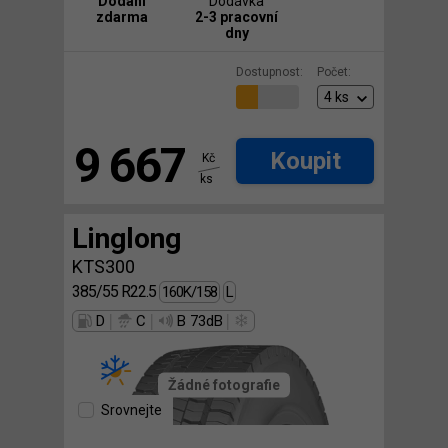
Dodání
Dodávka
zdarma
2-3 pracovní
dny
Dostupnost:
Počet:
9 667
Koupit
Kč
ks
Linglong
KTS300
385/55 R22.5
160K/158
L
|
|
|
D
C
B 73dB
Žádné fotografie
Srovnejte