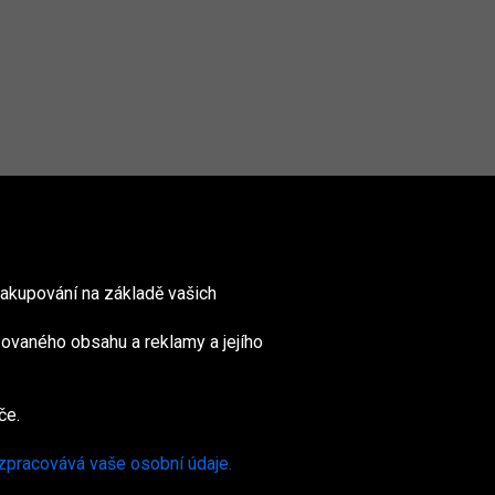
akupování na základě vašich
ovaného obsahu a reklamy a jejího
nited
ingdom
če.
 zpracovává vaše osobní údaje.