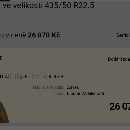
 ve velikosti 435/50 R22.5
u v ceně
26 070 Kč
Setřídi
r
Dodání zd
164
J
|
|
B
C
A 70dB
Náprava vozidla:
Závěs
účel:
Dlouhé Vzdálenosti
26 0