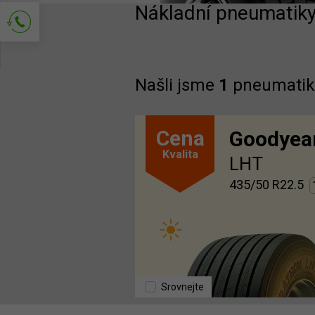
Nákladní pneumatiky
Požádejte o kontakt
Našli jsme
1
pneumatik
Cena
Goodyea
Kvalita
LHT
435/50 R22.5
Srovnejte