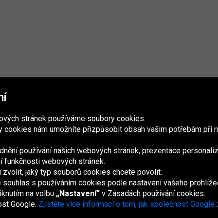
mí
bových stránek používáme soubory cookies.
 cookies nám umožníte přizpůsobit obsah vašim potřebám při n
nění používání našich webových stránek, prezentace personaliz
ání funkčnosti webových stránek.
volit, jaký typ souborů cookies chcete povolit.
France
Italia
Magyarország
Nederland
Österreich
Polska
Slovenská
U
republika
K
e souhlas s používáním cookies podle nastavení vašeho prohlíže
iknutím na volbu
„Nastavení”
v Zásadách používání cookies.
ost Google.
Zjistěte více informací o tom, jak společnost Google