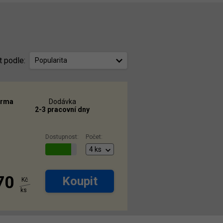
t podle:
Popularita
arma
Dodávka
2-3 pracovní dny
Dostupnost:
Počet:
70
Koupit
Kč
ks