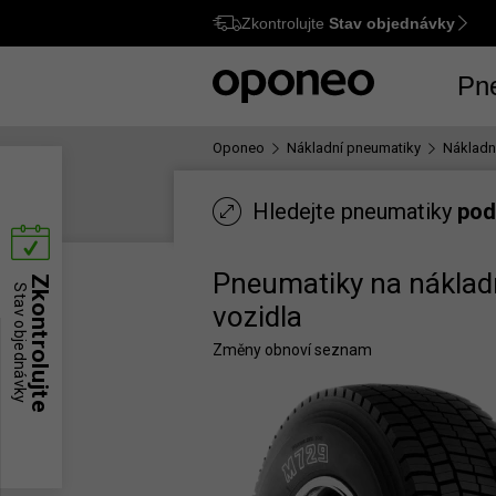
Zkontrolujte
Stav objednávky
Ctrl
M
Pn
Oponeo
Nákladní pneumatiky
Nákladn
Hledejte pneumatiky
pod
Pneumatiky na náklad
Zkontrolujte
Stav objednávky
vozidla
Změny obnoví seznam