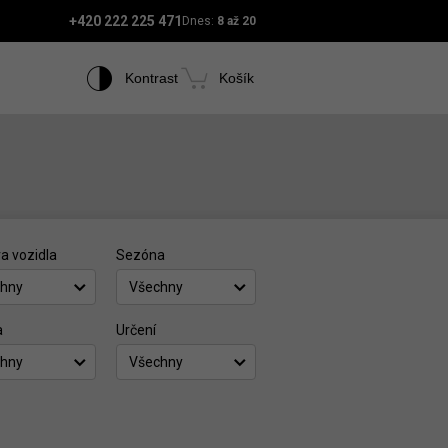
+420 222 225 471
Dnes:
8 až 20
Kontrast
Košík
a vozidla
Sezóna
hny
Všechny
a
Určení
hny
Všechny