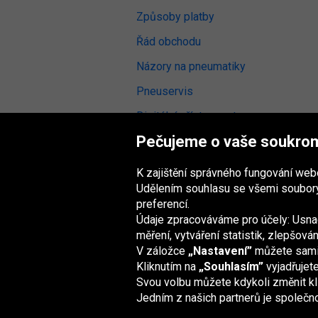
Způsoby platby
Řád obchodu
Názory na pneumatiky
Pneuservis
Digitální přístupnost
Pečujeme o vaše soukro
K zajištění správného fungování we
Udělením souhlasu se všemi soubory
Skupina Oponeo
preferencí.
Údaje zpracováváme pro účely: Usnad
měření, vytváření statistik, zlepšov
V záložce
„Nastavení”
můžete sami z
Belgique
Deutschland
Éire
España
Kliknutím na
„Souhlasím”
vyjadřujet
Svou volbu můžete kdykoli změnit kl
Jedním z našich partnerů je společn