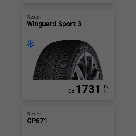
Nexen
Winguard Sport 3
1731
Kč
Od
ks
Nexen
CP671