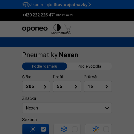
Zkontrolujte
Stav objednávky
Ctrl
M
+420 222 225 471
Dnes:
8 až 20
Pneumatiky
Disky
Kontrast
Košík
Pneumatiky
Nexen
Podle rozměru
Podle vozidla
Šířka
Profil
Průměr
Značka
Nexen
Sezóna