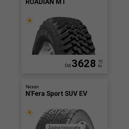
ROADIAN MT
3628
Kč
Od
ks
Nexen
N'Fera Sport SUV EV
Žádné fotografie