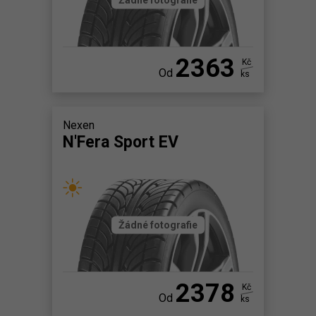
2363
Kč
Od
ks
Nexen
N'Fera Sport EV
Žádné fotografie
2378
Kč
Od
ks