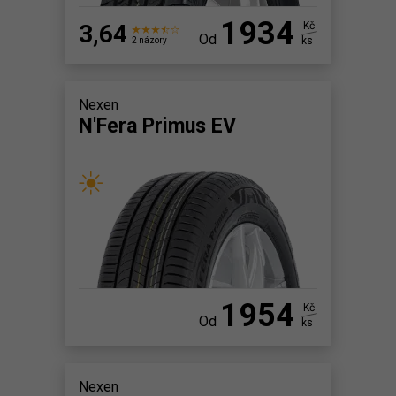
1934
3,64
Kč
Od
ks
2 názory
Nexen
N'Fera Primus EV
1954
Kč
Od
ks
Nexen