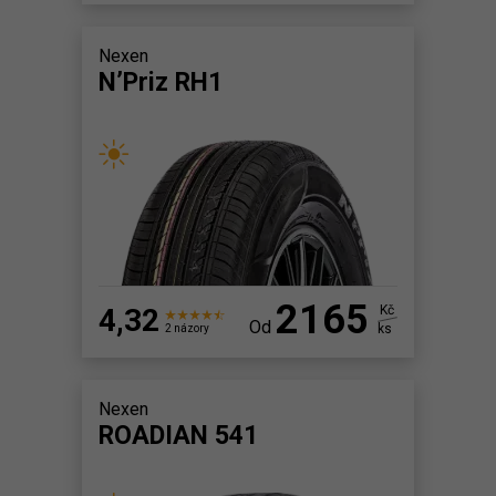
Nexen
N’Priz RH1
2165
4,32
Kč
Od
ks
2 názory
Nexen
ROADIAN 541