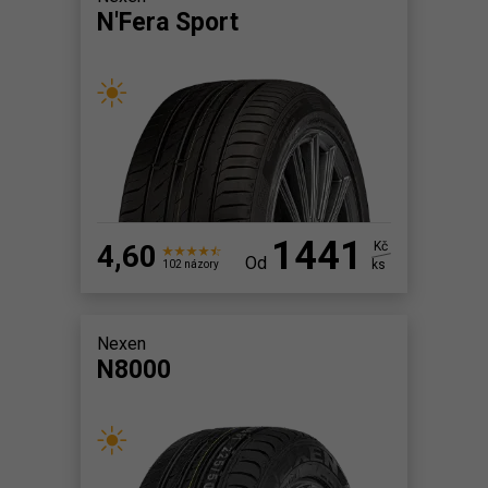
N'Fera Sport
1441
4,60
Kč
Od
ks
102 názory
Nexen
N8000