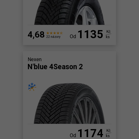
1135
4,68
Kč
Od
ks
22 názory
Nexen
N'blue 4Season 2
1174
Kč
Od
ks