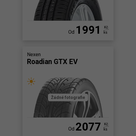
1991
Kč
Od
ks
Nexen
Roadian GTX EV
Žádné fotografie
2077
Kč
Od
ks