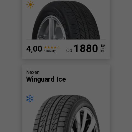
1880
4,00
Kč
Od
ks
4 názory
Nexen
Winguard Ice