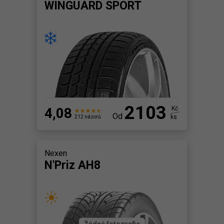
WINGUARD SPORT
2103
4,08
Kč
Od
ks
212 názorů
Nexen
N'Priz AH8
Žádné fotografie