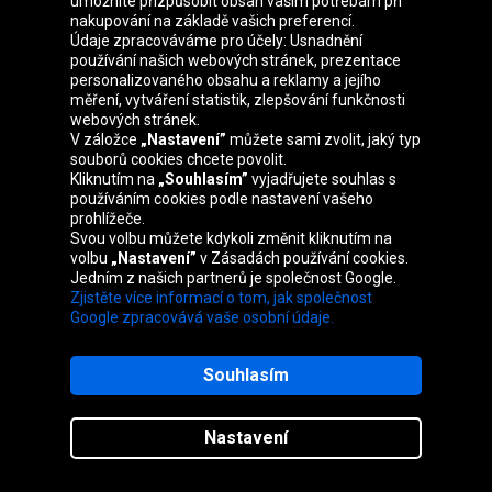
umožníte přizpůsobit obsah vašim potřebám při
nakupování na základě vašich preferencí.
Nexen
Údaje zpracováváme pro účely: Usnadnění
Winguard WT1
používání našich webových stránek, prezentace
personalizovaného obsahu a reklamy a jejího
měření, vytváření statistik, zlepšování funkčnosti
webových stránek.
V záložce
„Nastavení”
můžete sami zvolit, jaký typ
souborů cookies chcete povolit.
Kliknutím na
„Souhlasím”
vyjadřujete souhlas s
používáním cookies podle nastavení vašeho
prohlížeče.
Svou volbu můžete kdykoli změnit kliknutím na
volbu
„Nastavení”
v Zásadách používání cookies.
1624
Jedním z našich partnerů je společnost Google.
4,48
Kč
Od
ks
Zjistěte více informací o tom, jak společnost
22 názory
Google zpracovává vaše osobní údaje.
Souhlasím
Výrobce pneumatik Nexen se může
Nastavení
pochlubit 60-letou tradicí v projektovaní a
vyrobě pneumatik. Pneumatiky jsou