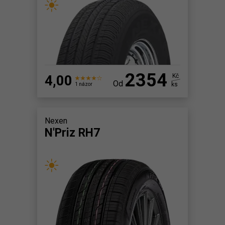
2354
4,00
Kč
Od
ks
1 názor
Nexen
N'Priz RH7