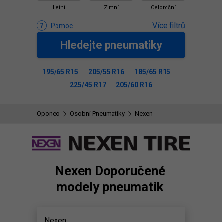
Letní
Zimní
Celoroční
Více filtrů
Pomoc
Hledejte pneumatiky
195/65 R15
205/55 R16
185/65 R15
225/45 R17
205/60 R16
Oponeo
Osobní Pneumatiky
Nexen
Nexen Doporučené
modely pneumatik
Nexen