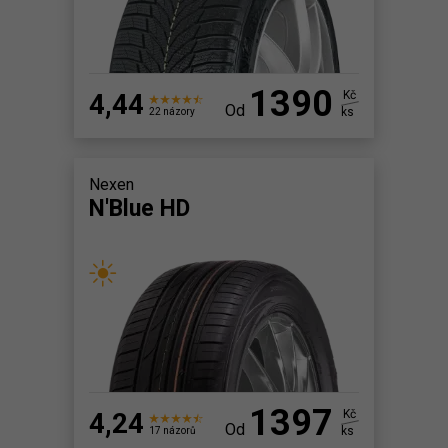
1390
4,44
Kč
Od
ks
22 názory
Nexen
N'Blue HD
1397
4,24
Kč
Od
ks
17 názorů