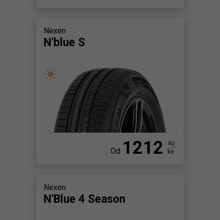
Nexen
N'blue S
1212
Kč
Od
ks
Nexen
N'Blue 4 Season