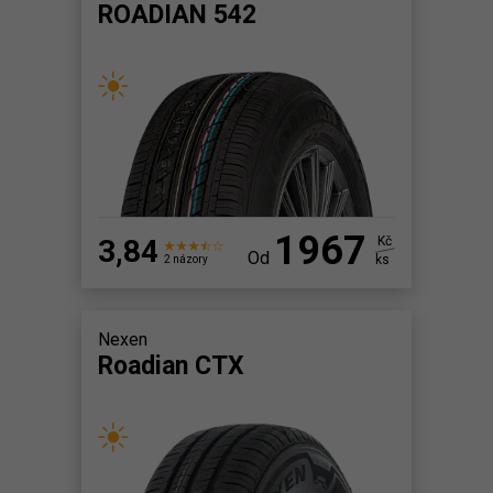
ROADIAN 542
1967
3,84
Kč
Od
ks
2 názory
Nexen
Roadian CTX