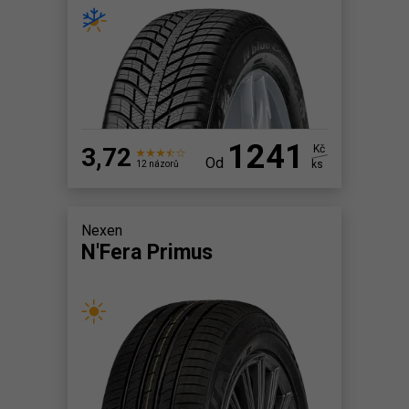
1241
3,72
Kč
Od
ks
12 názorů
Nexen
N'Fera Primus