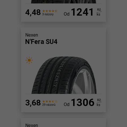
1241
4,48
Kč
Od
ks
3 názory
Nexen
N'Fera SU4
1306
3,68
Kč
Od
ks
29 názorů
Nexen