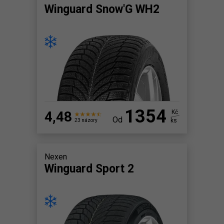
Winguard Snow'G WH2
1354
4,48
Kč
Od
ks
23 názory
Nexen
Winguard Sport 2