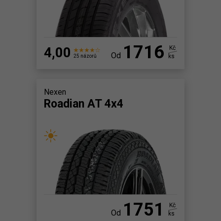
1716
4,00
Kč
Od
ks
25 názorů
Nexen
Roadian AT 4x4
1751
Kč
Od
ks