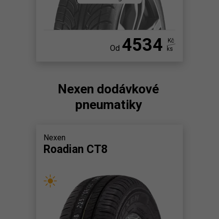
4534
Kč
Od
ks
Nexen dodávkové
pneumatiky
Nexen
Roadian CT8