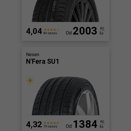
2003
4,04
Kč
Od
ks
84 názory
Nexen
N'Fera SU1
1384
4,32
Kč
Od
ks
79 názorů