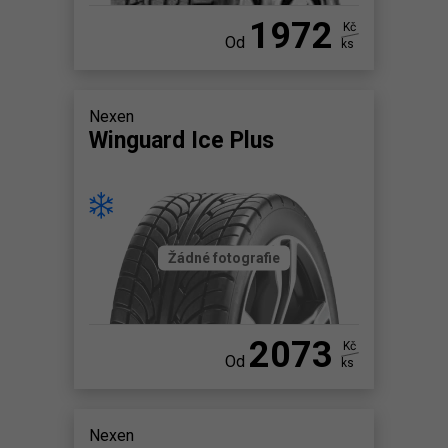
1972
Kč
Od
ks
Nexen
Winguard Ice Plus
Žádné fotografie
2073
Kč
Od
ks
Nexen