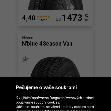
1473
4,40
Kč
Od
ks
4 názory
Nexen
N'blue 4Season Van
Pečujeme o vaše soukromí
1617
Kč
K zajištění správného fungování webových stránek
Od
ks
používáme soubory cookies.
Udělením souhlasu se všemi soubory cookies nám