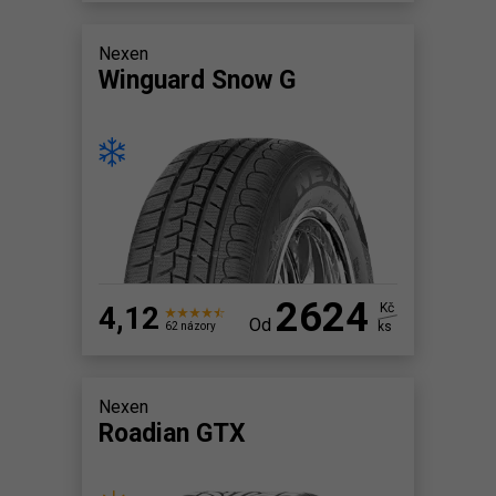
Nexen
Winguard Snow G
2624
4,12
Kč
Od
ks
62 názory
Nexen
Roadian GTX