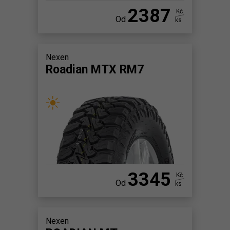
2387
Kč
Od
ks
Nexen
Roadian MTX RM7
3345
Kč
Od
ks
Nexen