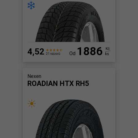
1886
4,52
Kč
Od
ks
21 názorů
Nexen
ROADIAN HTX RH5