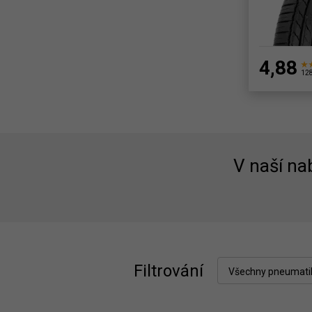
4,88
128
V naší n
Filtrování
Všechny pneumati