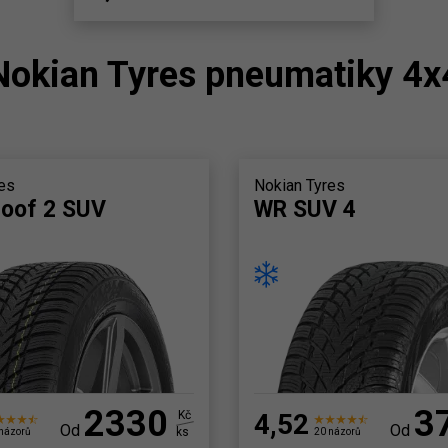
Nokian Tyres pneumatiky 4x
es
Nokian Tyres
oof 2 SUV
WR SUV 4
2330
3
Kč
4,52
Od
Od
ks
názorů
20 názorů