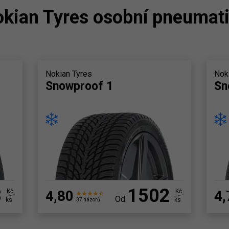
kian Tyres osobní pneumat
Nokian Tyres
Nok
Snowproof 1
Sn
8
1502
Kč
4,80
Kč
4,
Od
ks
ks
37 názorů