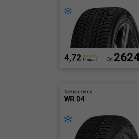
262
4,72
Od
51 názorů
Nokian Tyres
WR D4