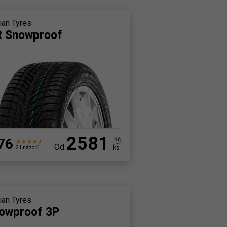
ian Tyres
 Snowproof
2581
76
Kč
Od
ks
21 názorů
ian Tyres
owproof 3P