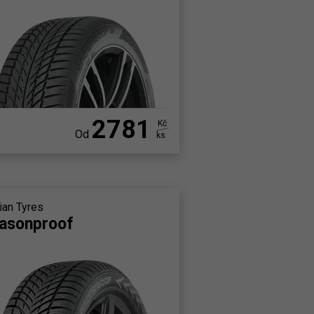
2781
Kč
Od
ks
ian Tyres
asonproof