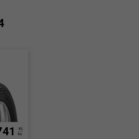
4
741
Kč
ks