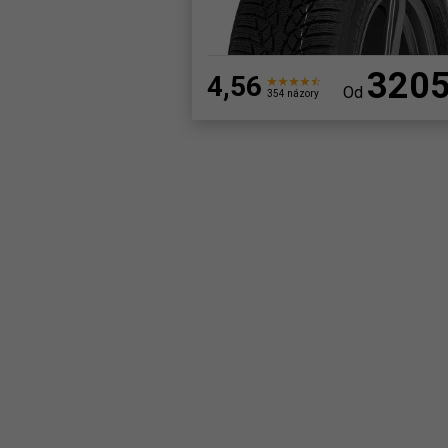
320
4,56
Od
354 názory