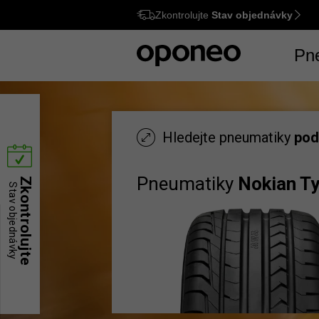
Zkontrolujte
Stav objednávky
Ctrl
M
Pn
Hledejte pneumatiky
pod
Pneumatiky
Nokian T
Zkontrolujte
Stav objednávky