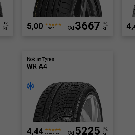
5
3667
Kč
5,00
Kč
4,
Od
ks
ks
1 názor
Nokian Tyres
WR A4
5225
4,44
Kč
Od
ks
47 názorů