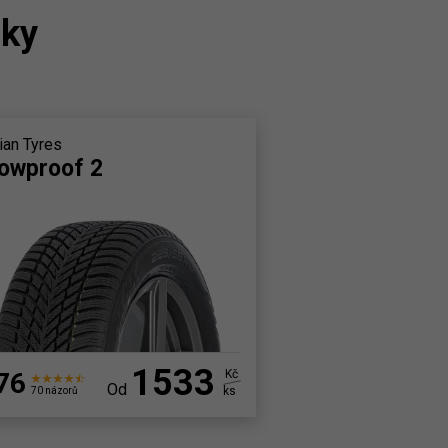
iky
ian Tyres
owproof 2
1533
76
Kč
Od
ks
70 názorů