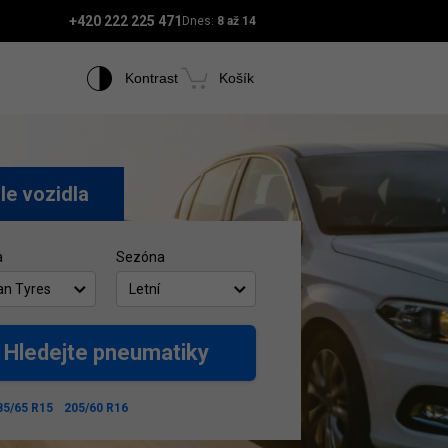
+420 222 225 471
Dnes:
8 až 14
Kontrast
Košík
le vozidla
a
Sezóna
an Tyres
Letní
Hledejte pneumatiky
85/65 R15
205/60 R16