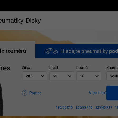
eumatiky
Disky
le rozměru
Hledejte pneumatiky
pod
yres
Šířka
Profil
Průměr
Značk
Noki
Více filtrů
Pomoc
195/65 R15
205/55 R16
225/45 R17
1