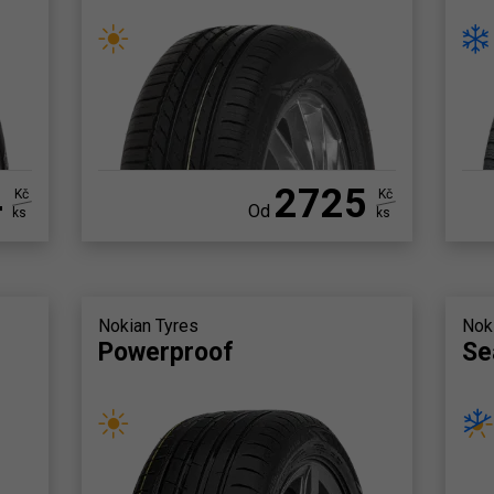
4
2725
Kč
Kč
Od
ks
ks
Nokian Tyres
Nok
Powerproof
Se