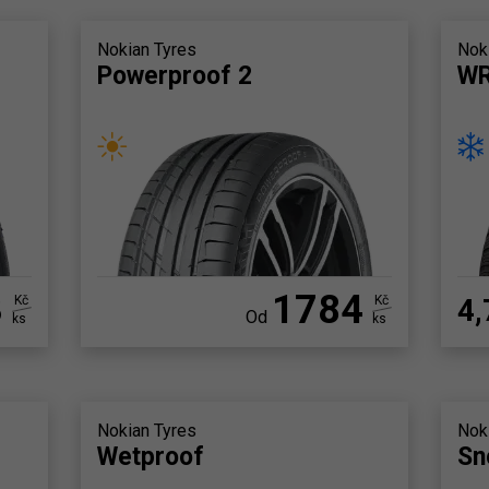
Nokian Tyres
Nok
Powerproof 2
WR
3
1784
Kč
Kč
4,
Od
ks
ks
Nokian Tyres
Nok
Wetproof
Sn