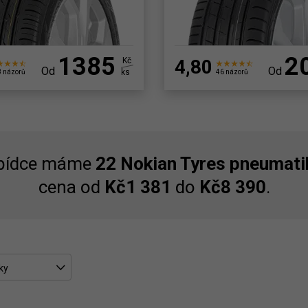
1385
2
Kč
4,80
Od
Od
ks
 názorů
46 názorů
abídce máme
22 Nokian Tyres pneumati
cena od
Kč1 381
do
Kč8 390
.
ky