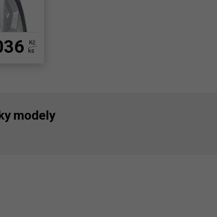
036
Kč
ks
ky modely