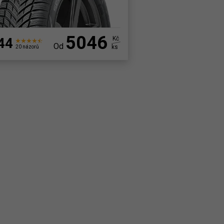
5046
44
Kč
Od
ks
20 názorů