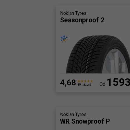
Nokian Tyres
Seasonproof 2
159
4,68
Od
19 názorů
Nokian Tyres
WR Snowproof P