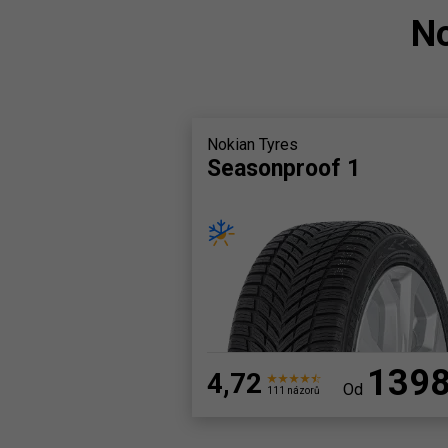
No
Nokian Tyres
Seasonproof 1
139
4,72
Od
111 názorů