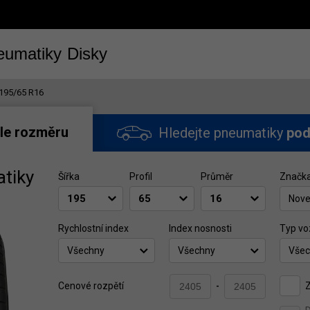
eumatiky
Disky
195/65 R16
le rozměru
Hledejte pneumatiky
pod
tiky
Šířka
Profil
Průměr
Značk
Nov
Rychlostní index
Index nosnosti
Typ vo
Všechny
Všechny
Všec
Z
Cenové rozpětí
-