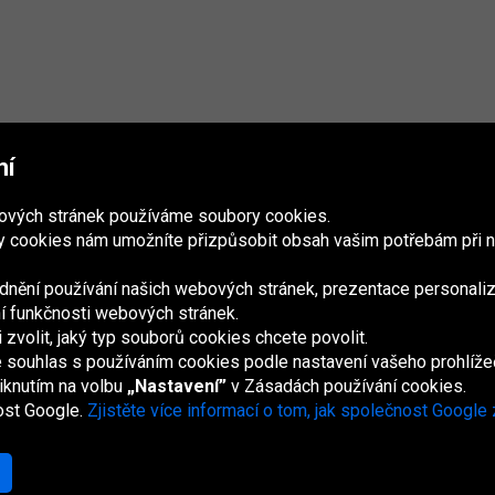
mí
bových stránek používáme soubory cookies.
 cookies nám umožníte přizpůsobit obsah vašim potřebám při n
nění používání našich webových stránek, prezentace personaliz
ání funkčnosti webových stránek.
volit, jaký typ souborů cookies chcete povolit.
France
Italia
Magyarország
Nederland
Österreich
Polska
Slovenská
U
republika
K
e souhlas s používáním cookies podle nastavení vašeho prohlíže
iknutím na volbu
„Nastavení”
v Zásadách používání cookies.
ost Google.
Zjistěte více informací o tom, jak společnost Google
Mapa webu