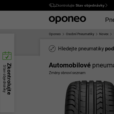
Zkontrolujte
Stav objednávky
Ctrl
M
Pn
Oponeo
Osobní Pneumatiky
Novex
Hledejte pneumatiky
pod
Automobilové
pneuma
Zkontrolujte
Stav objednávky
Změny obnoví seznam