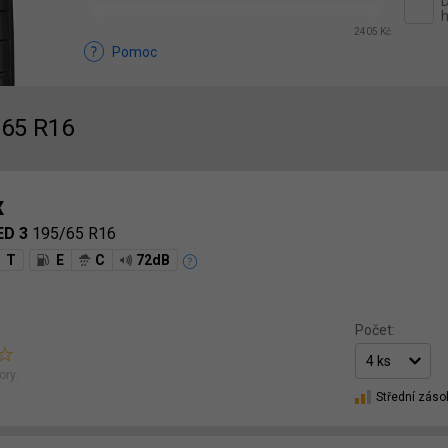
D
h
2405 Kč
Pomoc
/65 R16
x
ED 3
195/65 R16
T
E
C
72dB
Počet:
ory.
Střední záso