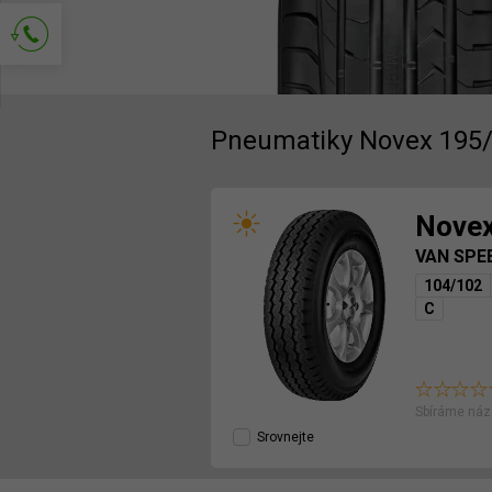
Požádejte o kontakt
Pneumatiky Novex 195
Nove
VAN SPE
104/102
C
Sbíráme náz
Srovnejte