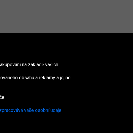
akupování na základě vašich
ovaného obsahu a reklamy a jejího
nited
ingdom
če.
 zpracovává vaše osobní údaje.