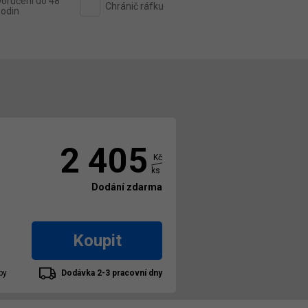
oručení do 48
Chránič ráfku
odin
2 405
Kč
ks
Dodání zdarma
Koupit
by
Dodávka 2-3 pracovní dny