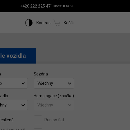
+420 222 225 471
Dnes:
8 až 20
Kontrast
Košík
le vozidla
a
Sezóna
ex
Všechny
zidla
Homologace (značka)
hny
Všechny
esílená
Run on flat