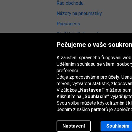
Řád obchodu
Názory na pneumatiky
Pneuservis
Digitální přístupnost
Pečujeme o vaše soukro
K zajištění správného fungování we
Udělením souhlasu se všemi soubory
Skupina Oponeo
preferencí.
Údaje zpracováváme pro účely: Usnad
měření, vytváření statistik, zlepšov
V záložce
„Nastavení”
můžete sami z
Belgique
Deutschland
Éire
España
Kliknutím na
„Souhlasím”
vyjadřujet
Svou volbu můžete kdykoli změnit kl
Jedním z našich partnerů je společn
Nastavení
Souhlasím