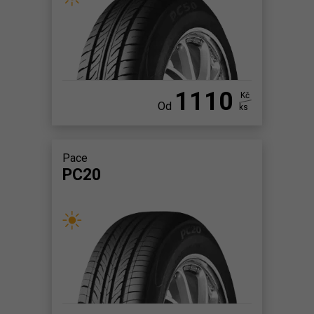
1110
Kč
Od
ks
Pace
PC20