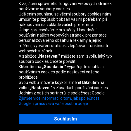
K zajištění správného fungování webových stránek
používáme soubory cookies.
Udělením souhlasu se všemi soubory cookies nám
Skupina Oponeo
umožníte přizpůsobit obsah vašim potřebám při
nakupování na základě vašich preferencí.
Údaje zpracováváme pro účely: Usnadnění
používání našich webových stránek, prezentace
personalizovaného obsahu a reklamy a jejího
Belgique
Deutschland
Éire
España
měření, vytváření statistik, zlepšování funkčnosti
webových stránek.
V záložce
„Nastavení”
můžete sami zvolit, jaký typ
souborů cookies chcete povolit.
Kliknutím na
„Souhlasím”
vyjadřujete souhlas s
France
Italia
Magyarország
Nederland
používáním cookies podle nastavení vašeho
prohlížeče.
Svou volbu můžete kdykoli změnit kliknutím na
volbu
„Nastavení”
v Zásadách používání cookies.
Jedním z našich partnerů je společnost Google.
Österreich
Polska
Slovenská
United
Zjistěte více informací o tom, jak společnost
republika
Kingdom
Google zpracovává vaše osobní údaje.
Souhlasím
Mapa webu