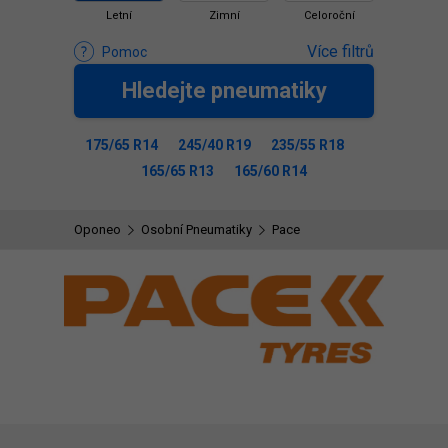
Letní
Zimní
Celoroční
Více filtrů
Pomoc
Hledejte pneumatiky
175/65 R14
245/40 R19
235/55 R18
165/65 R13
165/60 R14
Oponeo
Osobní Pneumatiky
Pace