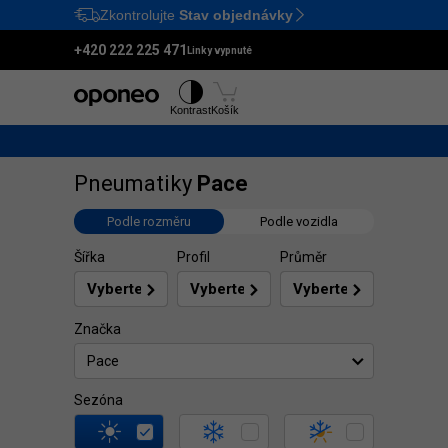
Zkontrolujte
Stav objednávky
Ctrl
M
+420 222 225 471
Linky vypnuté
Pneumatiky
Disky
Kontrast
Košík
Pneumatiky
Pace
Podle rozměru
Podle vozidla
Šířka
Profil
Průměr
Značka
Pace
Sezóna