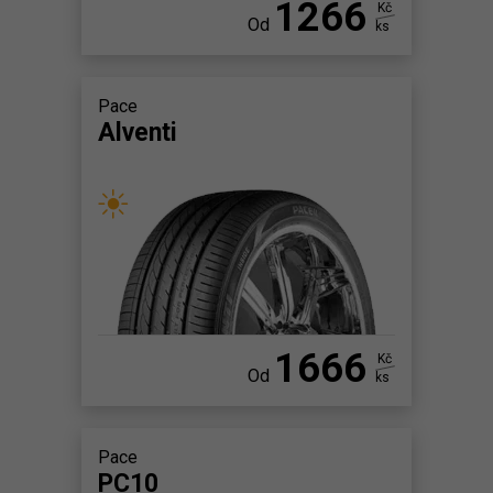
1266
Kč
Od
ks
Pace
Alventi
1666
Kč
Od
ks
Pace
PC10