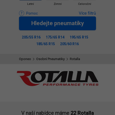
Letní
Zimní
Celoroční
Více filtrů
Pomoc
Hledejte pneumatiky
205/55 R16
175/65 R14
195/65 R15
185/65 R15
205/60 R16
Oponeo
Osobní Pneumatiky
Rotalla
V naší nabídce máme
22 Rotalla