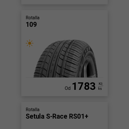
Rotalla
109
1783
Kč
Od
ks
Rotalla
Setula S-Race RS01+