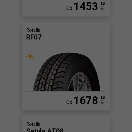
1453
Kč
Od
ks
Rotalla
RF07
1678
Kč
Od
ks
Rotalla
Setula AT08