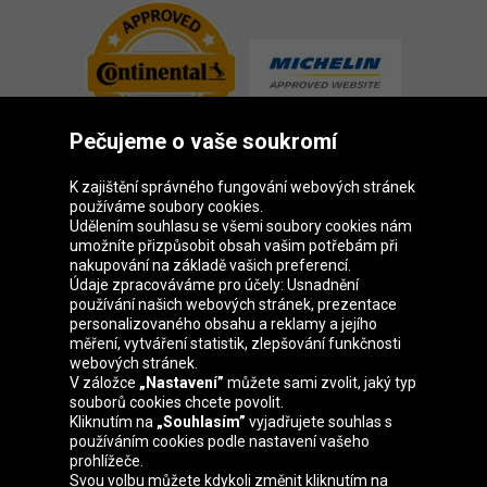
Pečujeme o vaše soukromí
K zajištění správného fungování webových stránek
používáme soubory cookies.
Udělením souhlasu se všemi soubory cookies nám
Skupina Oponeo
umožníte přizpůsobit obsah vašim potřebám při
nakupování na základě vašich preferencí.
Údaje zpracováváme pro účely: Usnadnění
používání našich webových stránek, prezentace
personalizovaného obsahu a reklamy a jejího
Belgique
Deutschland
Éire
España
měření, vytváření statistik, zlepšování funkčnosti
webových stránek.
V záložce
„Nastavení”
můžete sami zvolit, jaký typ
souborů cookies chcete povolit.
Kliknutím na
„Souhlasím”
vyjadřujete souhlas s
France
Italia
Magyarország
Nederland
používáním cookies podle nastavení vašeho
prohlížeče.
Svou volbu můžete kdykoli změnit kliknutím na