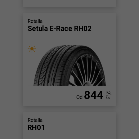
Rotalla
Setula E-Race RH02
844
Kč
Od
ks
Rotalla
RH01