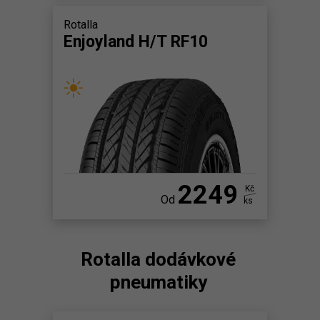
Rotalla
Enjoyland H/T RF10
2249
Kč
Od
ks
Rotalla dodávkové
pneumatiky