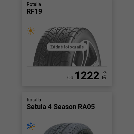
Rotalla
RF19
Žádné fotografie
1222
Kč
Od
ks
Rotalla
Setula 4 Season RA05