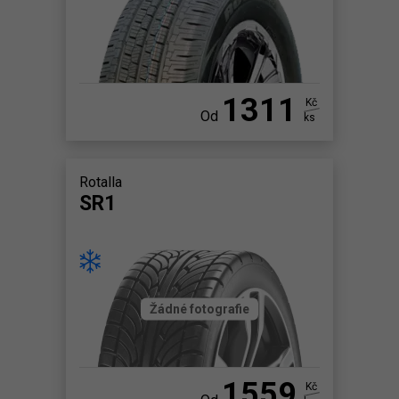
1311
Kč
Od
ks
Rotalla
SR1
Žádné fotografie
1559
Kč