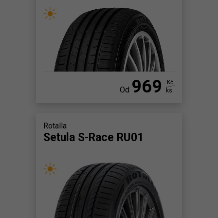
969
Kč
Od
ks
Rotalla
Setula S-Race RU01