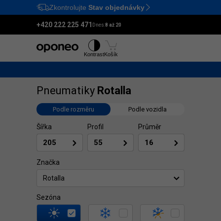
Zkontrolujte
Stav objednávky
Ctrl
M
+420 222 225 471
Dnes:
8 až 20
Pneumatiky
Disky
Kontrast
Košík
Pneumatiky
Rotalla
Podle rozměru
Podle vozidla
Šířka
Profil
Průměr
Značka
Rotalla
Sezóna