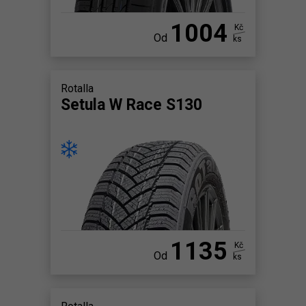
1004
Kč
Od
ks
Rotalla
Setula W Race S130
1135
Kč
Od
ks