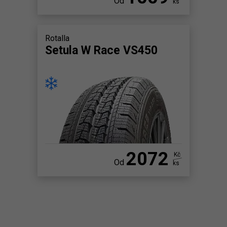
Od
ks
Rotalla
Setula W Race VS450
2072
Kč
Od
ks