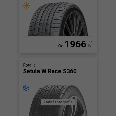
1966
Kč
Od
ks
Rotalla
Setula W Race S360
Žádné fotografie