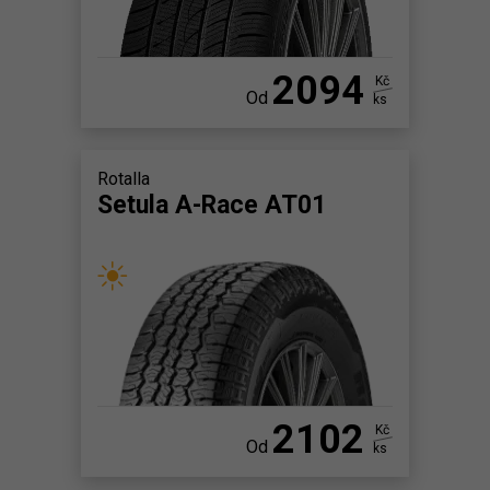
2094
Kč
Od
ks
Rotalla
Setula A-Race AT01
2102
Kč
Od
ks