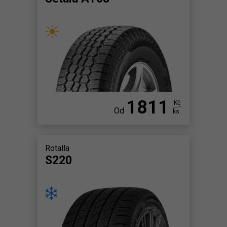
1811
Kč
Od
ks
Rotalla
S220