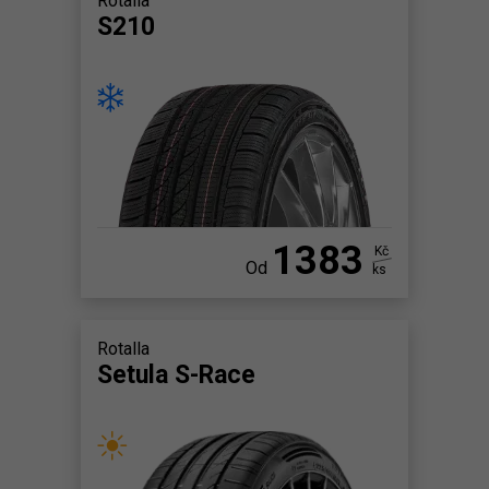
Rotalla
S210
1383
Kč
Od
ks
Rotalla
Setula S-Race