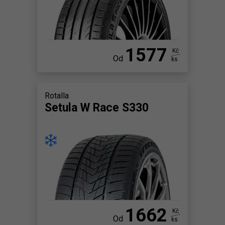
1577
Kč
Od
ks
Rotalla
Setula W Race S330
1662
Kč
Od
ks