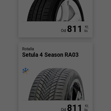
811
Kč
Od
ks
Rotalla
Setula 4 Season RA03
811
Kč
Od
ks