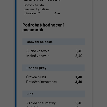
Nissan X-Trail SUV II 2.0 dCi
Doporučíte tyto
pneumatiky dalším
uživatelům?:
Ano
Podrobné hodnocení
pneumatik
Chování na cestě
Suchá vozovka
3,40
Mokrá vozovka
3,40
Pohodlí jízdy
Úroveň hluku
3,40
Potlačení nerovností
3,40
Jíné
Vzhled pneumatiky
3,40