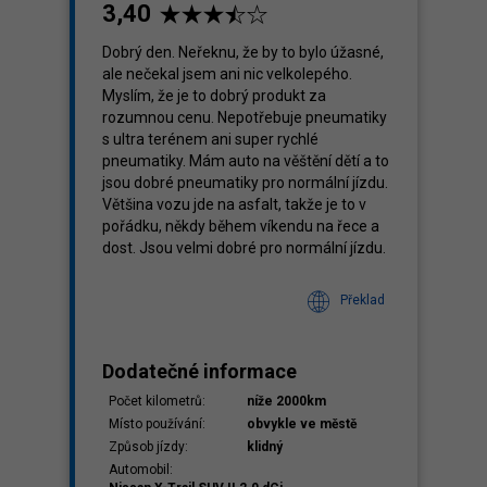
3,40
Dobrý den. Neřeknu, že by to bylo úžasné,
ale nečekal jsem ani nic velkolepého.
klady
Myslím, že je to dobrý produkt za
,40
rozumnou cenu. Nepotřebuje pneumatiky
s ultra terénem ani super rychlé
pneumatiky. Mám auto na věštění dětí a to
jsou dobré pneumatiky pro normální jízdu.
Většina vozu jde na asfalt, takže je to v
pořádku, někdy během víkendu na řece a
dost. Jsou velmi dobré pro normální jízdu.
Překlad
Dodatečné informace
Počet kilometrů:
níže 2000km
Místo používání:
obvykle ve městě
Způsob jízdy:
klidný
Automobil: