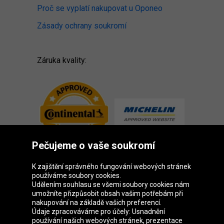
Proč se vyplatí nakupovat u Oponeo
Zásady ochrany soukromí
Záruka kvality:
Pečujeme o vaše soukromí
K zajištění správného fungování webových stránek
používáme soubory cookies.
Udělením souhlasu se všemi soubory cookies nám
Skupina Oponeo
umožníte přizpůsobit obsah vašim potřebám při
nakupování na základě vašich preferencí.
Údaje zpracováváme pro účely: Usnadnění
používání našich webových stránek, prezentace