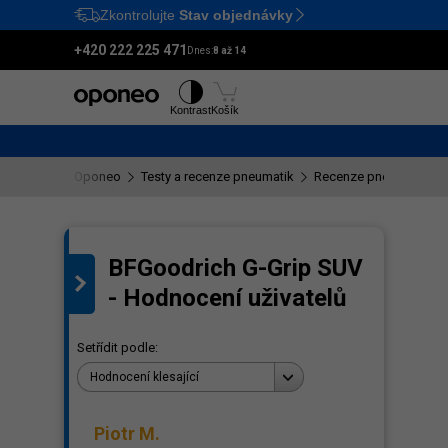
Zkontrolujte
Stav objednávky
Ctrl
M
+420 222 225 471
Dnes:
8 až 14
Pneumatiky
Disky
Kontrast
Košík
Oponeo
Testy a recenze pneumatik
Recenze pneumatik BF
BFGoodrich G-Grip SUV
ení
- Hodnocení uživatelů
Setřídit podle:
Hodnocení klesající
Piotr M.