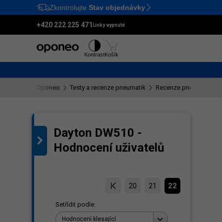
Zkontrolujte
Stav objednávky
Ctrl
M
+420 222 225 471
Linky vypnuté
Pneumatiky
Disky
Kontrast
Košík
Oponeo
Testy a recenze pneumatik
Recenze pneumatik D
Dayton DW510 -
ení
Hodnocení uživatelů
20
21
22
Setřídit podle:
Hodnocení klesající