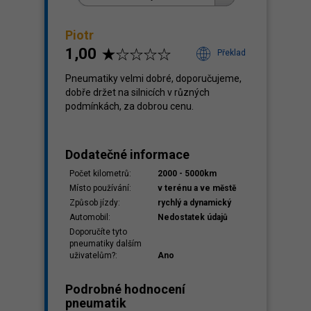
Piotr
1,00
Překlad
klady
,04
Pneumatiky velmi dobré, doporučujeme,
dobře držet na silnicích v různých
podmínkách, za dobrou cenu.
Dodatečné informace
Počet kilometrů:
2000 - 5000km
Místo používání:
v terénu a ve městě
Způsob jízdy:
rychlý a dynamický
Automobil:
Nedostatek údajů
Doporučíte tyto
pneumatiky dalším
uživatelům?:
Ano
Podrobné hodnocení
pneumatik