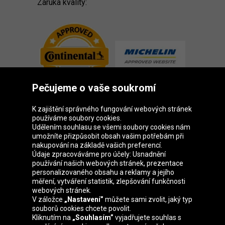
Záruka kvality:
Pečujeme o vaše soukromí
K zajištění správného fungování webových stránek
používáme soubory cookies.
Udělením souhlasu se všemi soubory cookies nám
Skupina Oponeo
umožníte přizpůsobit obsah vašim potřebám při
nakupování na základě vašich preferencí.
Údaje zpracováváme pro účely: Usnadnění
používání našich webových stránek, prezentace
personalizovaného obsahu a reklamy a jejího
Belgique
Deutschland
Éire
España
měření, vytváření statistik, zlepšování funkčnosti
webových stránek.
V záložce
„Nastavení”
můžete sami zvolit, jaký typ
souborů cookies chcete povolit.
Kliknutím na
„Souhlasím”
vyjadřujete souhlas s
France
Italia
Magyarország
Nederland