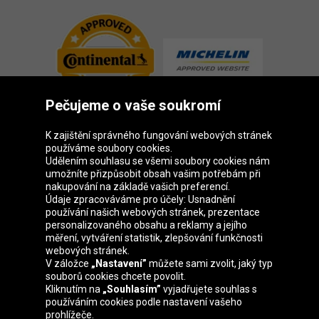
Pečujeme o vaše soukromí
K zajištění správného fungování webových stránek
používáme soubory cookies.
Udělením souhlasu se všemi soubory cookies nám
Skupina Oponeo
umožníte přizpůsobit obsah vašim potřebám při
nakupování na základě vašich preferencí.
Údaje zpracováváme pro účely: Usnadnění
používání našich webových stránek, prezentace
personalizovaného obsahu a reklamy a jejího
Belgique
Deutschland
Éire
España
měření, vytváření statistik, zlepšování funkčnosti
webových stránek.
V záložce
„Nastavení”
můžete sami zvolit, jaký typ
souborů cookies chcete povolit.
Kliknutím na
„Souhlasím”
vyjadřujete souhlas s
France
Italia
Magyarország
Nederland
používáním cookies podle nastavení vašeho
prohlížeče.