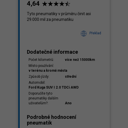
4,64
Tyto pneumatiky v průměru činit asi
29.000 mil za pneumatiku
klady
,00
Překlad
Dodatečné informace
Počet kilometrů:
více než 15000km
Místo používání:
v terénu a kromě města
Způsob jízdy:
střední
Automobil:
Ford Kuga SUV I 2.0 TDCi AWD
Doporučíte tyto
pneumatiky dalším
uživatelům?:
Ano
Podrobné hodnocení
pneumatik