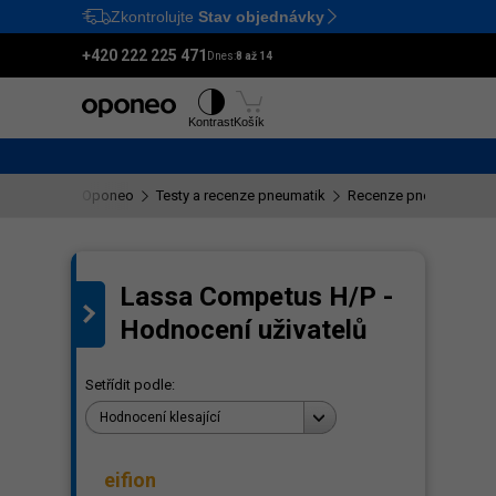
Zkontrolujte
Stav objednávky
Ctrl
M
+420 222 225 471
Dnes:
8 až 14
Pneumatiky
Disky
Kontrast
Košík
Oponeo
Testy a recenze pneumatik
Recenze pneumatik La
Lassa Competus H/P -
ení
Hodnocení uživatelů
Setřídit podle:
Hodnocení klesající
eifion