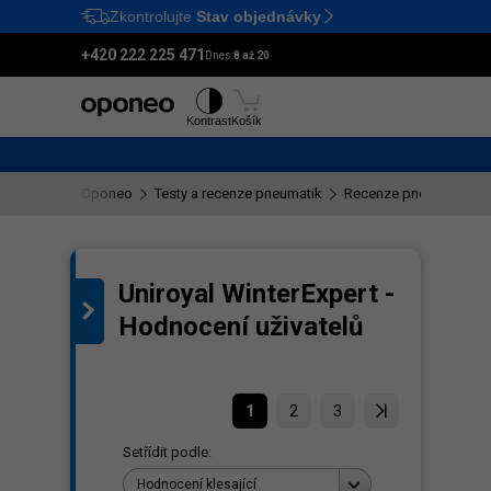
Zkontrolujte
Stav objednávky
Ctrl
M
+420 222 225 471
Dnes:
8 až 20
Pneumatiky
Disky
Kontrast
Košík
Oponeo
Testy a recenze pneumatik
Recenze pneumatik Uni
Uniroyal WinterExpert -
ení
Hodnocení uživatelů
1
2
3
Setřídit podle:
Hodnocení klesající