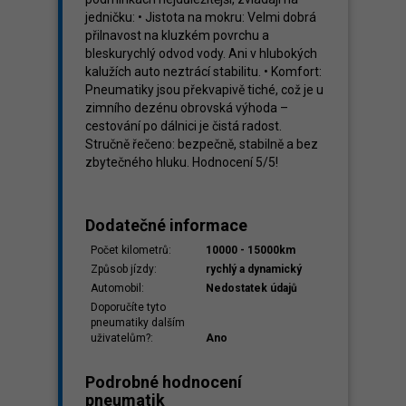
jedničku: • Jistota na mokru: Velmi dobrá
přilnavost na kluzkém povrchu a
bleskurychlý odvod vody. Ani v hlubokých
kalužích auto neztrácí stabilitu. • Komfort:
Pneumatiky jsou překvapivě tiché, což je u
zimního dezénu obrovská výhoda –
cestování po dálnici je čistá radost.
Stručně řečeno: bezpečně, stabilně a bez
zbytečného hluku. Hodnocení 5/5!
Dodatečné informace
Počet kilometrů:
10000 - 15000km
Způsob jízdy:
rychlý a dynamický
Automobil:
Nedostatek údajů
Doporučíte tyto
pneumatiky dalším
uživatelům?:
Ano
Podrobné hodnocení
pneumatik