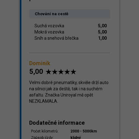
Chování na cestě
Suchá vozovka
5,00
Mokrá vozovka
5,00
Sníh a snehová břečka
1,00
Dominik
5,00
Velmi dobré pneumatiky, skvěle drží auto
na silnici jak za deště, tak i na suchém
asfaltu. Značka Uniroyal mě opět
NEZKLAMALA.
Dodatečné informace
Počet kilometrů:
2000 - 5000km
Způsob jízdy:
klidný