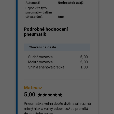
Automobil:
Nedostatek údajů
Doporučíte tyto
pneumatiky dalším
uživatelům?:
Ano
Podrobné hodnocení
pneumatik
Chování na cestě
Suchá vozovka
5,00
Mokrá vozovka
5,00
Sníh a snehová břečka
1,00
Mateusz
5,00
Pneumatika velmi dobře drží na silnici, má
mírný hluk a valivý odpor, což se promítá
do spotřeby paliva.