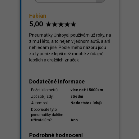
Fabian
5,00
klady
,00
Pneumatiky Uniroyal používám už roky, na
zimu i léto, a to nejen v jednom autě, a ani
nehledám jiné. Podle mého názoru jsou
za ty peníze lepší než mnohé z údajně
lepších a dražších značek
Dodatečné informace
Počet kilometrů:
více než 15000km
Způsob jízdy:
střední
Automobil:
Nedostatek údajů
Doporučíte tyto
pneumatiky dalším
uživatelům?:
Ano
Podrobné hodnocení