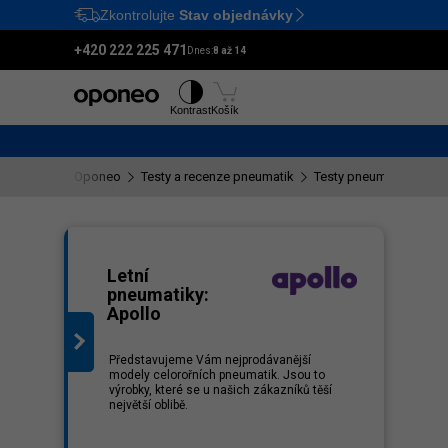
Zkontrolujte
Stav objednávky
Ctrl
M
+420 222 225 471
Dnes:
8 až 14
Pneumatiky
Disky
Kontrast
Košík
Oponeo
Testy a recenze pneumatik
Testy pneumatik Apoll
eznam
Letní
pneumatiky:
Apollo
Představujeme Vám nejprodávanější
modely celorořních pneumatik. Jsou to
výrobky, které se u našich zákazníků těší
největší oblibě.