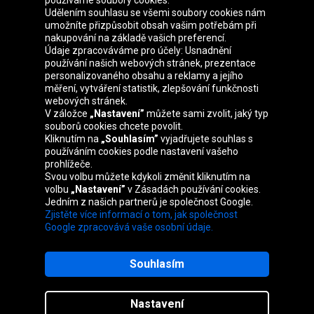
používáme soubory cookies.
Udělením souhlasu se všemi soubory cookies nám
Skupina Oponeo
umožníte přizpůsobit obsah vašim potřebám při
nakupování na základě vašich preferencí.
Údaje zpracováváme pro účely: Usnadnění
používání našich webových stránek, prezentace
personalizovaného obsahu a reklamy a jejího
Belgique
Deutschland
Éire
España
měření, vytváření statistik, zlepšování funkčnosti
webových stránek.
V záložce
„Nastavení”
můžete sami zvolit, jaký typ
souborů cookies chcete povolit.
Kliknutím na
„Souhlasím”
vyjadřujete souhlas s
France
Italia
Magyarország
Nederland
používáním cookies podle nastavení vašeho
prohlížeče.
Svou volbu můžete kdykoli změnit kliknutím na
volbu
„Nastavení”
v Zásadách používání cookies.
Jedním z našich partnerů je společnost Google.
Österreich
Polska
Slovenská
United
Zjistěte více informací o tom, jak společnost
republika
Kingdom
Google zpracovává vaše osobní údaje.
Souhlasím
Mapa webu
Nastavení