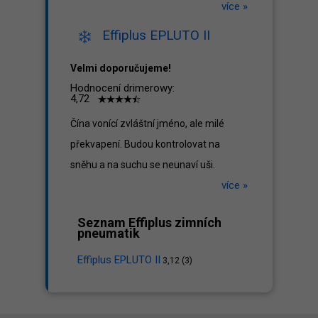
více »
Effiplus EPLUTO II
Velmi doporučujeme!
Hodnocení drimerowy:
4,72
Čína vonící zvláštní jméno, ale milé
překvapení. Budou kontrolovat na
sněhu a na suchu se neunaví uši.
více »
Seznam Effiplus zimních
pneumatik
Effiplus EPLUTO II
3,12 (3)