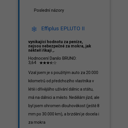
Poslední názory
Effiplus EPLUTO II
vynikající hodnotu za peníze,
nejsou nebezpečné za mokra, jak
někteří říkají ,.
Hodnocení Danilo BRUNO:
3,64
Vzal jsem je s použitým auto za 20.000
kilometrů od předchozího vlastníka v
létě i dřívějšího užívání dálnic a státu,
má na dálnici a město. Nedělám jízd, ale
byl jsem ohromen dlouhověkost (ještě 8
mm po 30.000 km), a brzdění je docela i
za mokra