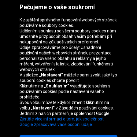
Pečujeme o vaše soukromí
K zajištění správného fungování webových stránek
používáme soubory cookies.
Udělením souhlasu se všemi soubory cookies nám
Skupina Oponeo
umožníte přizpůsobit obsah vašim potřebám při
nakupování na základě vašich preferencí.
Údaje zpracováváme pro účely: Usnadnění
používání našich webových stránek, prezentace
personalizovaného obsahu a reklamy a jejího
Belgique
Deutschland
Éire
España
měření, vytváření statistik, zlepšování funkčnosti
webových stránek.
V záložce
„Nastavení”
můžete sami zvolit, jaký typ
souborů cookies chcete povolit.
Kliknutím na
„Souhlasím”
vyjadřujete souhlas s
France
Italia
Magyarország
Nederland
používáním cookies podle nastavení vašeho
prohlížeče.
Svou volbu můžete kdykoli změnit kliknutím na
volbu
„Nastavení”
v Zásadách používání cookies.
Jedním z našich partnerů je společnost Google.
Österreich
Polska
Slovenská
United
Zjistěte více informací o tom, jak společnost
republika
Kingdom
Google zpracovává vaše osobní údaje.