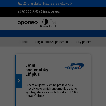
Zkontrolujte
Stav objednávky
Ctrl
M
+420 222 225 471
Linky vypnuté
Pneumatiky
Disky
Kontrast
Košík
Oponeo
Testy a recenze pneumatik
Testy pneumatik Effipl
eznam
Letní
pneumatiky:
Effiplus
Představujeme Vám nejprodávanější
modely celorořních pneumatik. Jsou to
výrobky, které se u našich zákazníků těší
největší oblibě.