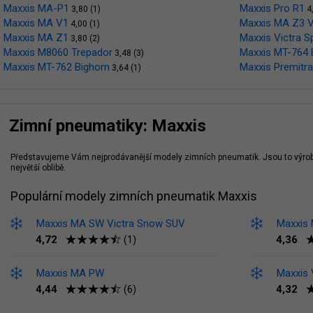
Maxxis MA-P1
Maxxis Pro R1
3,80 (1)
4,
Maxxis MA V1
Maxxis MA Z3 V
4,00 (1)
Maxxis MA Z1
Maxxis Victra S
3,80 (2)
Maxxis M8060 Trepador
Maxxis MT-764 
3,48 (3)
Maxxis MT-762 Bighorn
Maxxis Premitr
3,64 (1)
Zimní pneumatiky: Maxxis
Představujeme Vám nejprodávanější modely zimních pneumatik. Jsou to výrobky
největší oblibě.
Populární modely zimních pneumatik Maxxis
Maxxis MA SW Victra Snow SUV
Maxxis
4,72
4,36
(1)
Maxxis MA PW
Maxxis
4,44
4,32
(6)