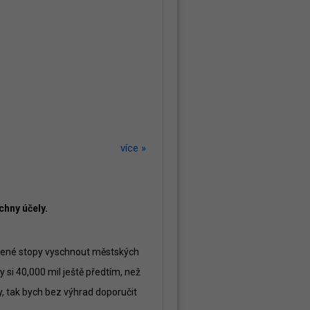
více »
chny účely.
žené stopy vyschnout městských
y si 40,000 mil ještě předtím, než
ky, tak bych bez výhrad doporučit