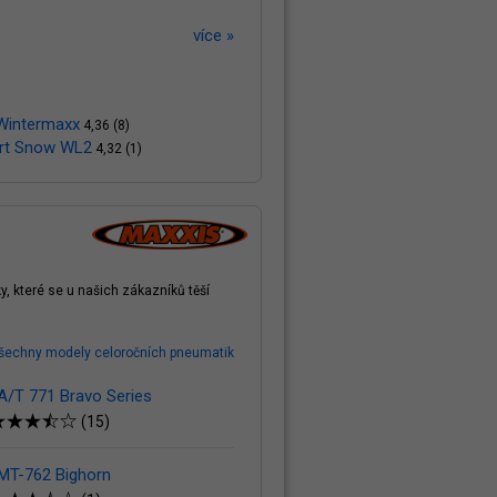
více »
Wintermaxx
4,36 (8)
rt Snow WL2
4,32 (1)
, které se u našich zákazníků těší
šechny modely celoročních pneumatik
A/T 771 Bravo Series
(15)
MT-762 Bighorn