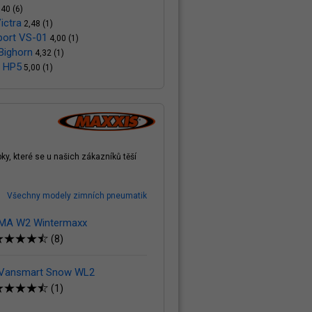
40 (6)
ictra
2,48 (1)
port VS-01
4,00 (1)
Bighorn
4,32 (1)
a HP5
5,00 (1)
, které se u našich zákazníků těší
Všechny modely zimních pneumatik
 MA W2 Wintermaxx
(8)
 Vansmart Snow WL2
(1)