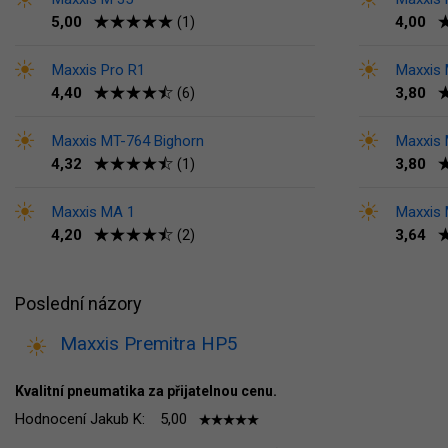
5,00
4,00
(1)
Maxxis Pro R1
Maxxis
4,40
3,80
(6)
Maxxis MT-764 Bighorn
Maxxis
4,32
3,80
(1)
Maxxis MA 1
Maxxis 
4,20
3,64
(2)
Poslední názory
Maxxis Premitra HP5
Kvalitní pneumatika za přijatelnou cenu.
Hodnocení Jakub K:
5,00