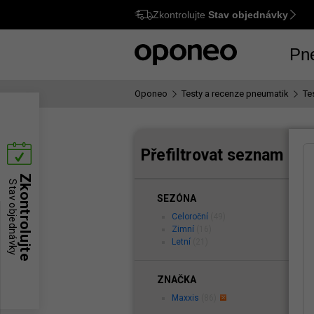
Zkontrolujte
Stav objednávky
Ctrl
M
Pn
Oponeo
Testy a recenze pneumatik
Te
Přefiltrovat seznam
Zkontrolujte
Stav objednávky
SEZÓNA
Celoroční
(49)
Zimní
(16)
Letní
(21)
ZNAČKA
Maxxis
(86)