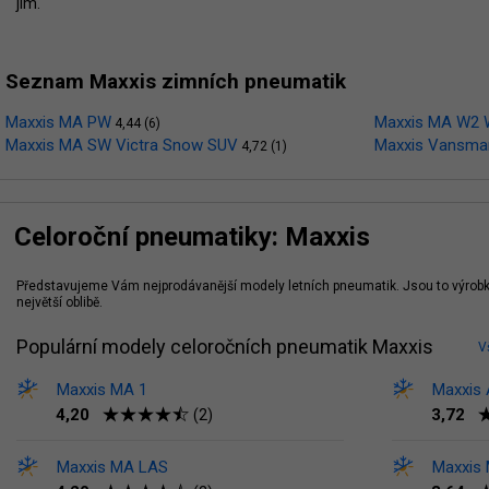
jim.
Seznam Maxxis zimních pneumatik
Maxxis MA PW
Maxxis MA W2 
4,44 (6)
Maxxis MA SW Victra Snow SUV
Maxxis Vansma
4,72 (1)
Celoroční pneumatiky: Maxxis
Představujeme Vám nejprodávanější modely letních pneumatik. Jsou to výrobky
největší oblibě.
Populární modely celoročních pneumatik Maxxis
V
Maxxis MA 1
Maxxis 
4,20
3,72
(2)
Maxxis MA LAS
Maxxis 