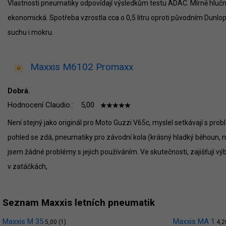
Vlastnosti pneumatiky odpovídají výsledkům testu ADAC. Mírně hlučn
ekonomická. Spotřeba vzrostla cca o 0,5 litru oproti původním Dunlop
suchu i mokru.
Maxxis M6102 Promaxx
Dobrá.
Hodnocení Claudio.:
5,00
Není stejný jako originál pro Moto Guzzi V65c, myslel setkávají s problé
pohled se zdá, pneumatiky pro závodní kola (krásný hladký běhoun, na
jsem žádné problémy s jejich používáním. Ve skutečnosti, zajišťují v
v zatáčkách,
Seznam Maxxis letních pneumatik
Maxxis M 35
Maxxis MA 1
5,00 (1)
4,2