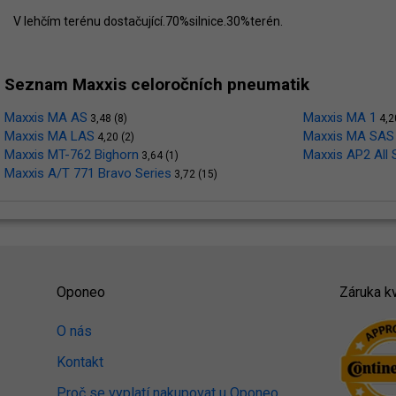
V lehčím terénu dostačující.70%silnice.30%terén.
Seznam Maxxis celoročních pneumatik
Maxxis MA AS
Maxxis MA 1
3,48 (8)
4,2
Maxxis MA LAS
Maxxis MA SAS
4,20 (2)
Maxxis MT-762 Bighorn
Maxxis AP2 All
3,64 (1)
Maxxis A/T 771 Bravo Series
3,72 (15)
Oponeo
Záruka kv
O nás
Kontakt
Proč se vyplatí nakupovat u Oponeo