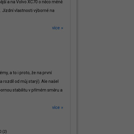
ější a na Volvo XC70 o něco méně
. Jízdní vlastnosti výborné na
více »
my, a to i proto, že na první
 rozdíl od můj starý). Ale našel
ýbornou stabilitu v přímém směru a
více »
0 (2)