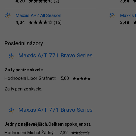
4,20
3,64
(2)
Maxxis AP2 All Season
Maxxis
4,04
3,48
(15)
Poslední názory
Maxxis A/T 771 Bravo Series
Za ty penize skvele.
Hodnocení Libor Grafnetr:
5,00
Za ty penize skvele.
Maxxis A/T 771 Bravo Series
Jedny z nejlevnějších.Celkem spokojenost.
Hodnocení Michal Žádný.:
2,32