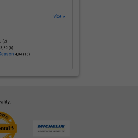
více »
0 (2)
3,80 (6)
 Season
4,04 (15)
ality: