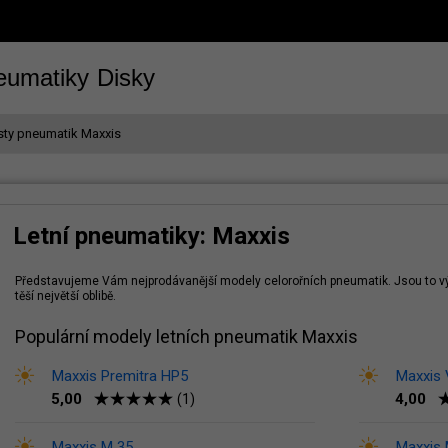
eumatiky
Disky
sty pneumatik Maxxis
Letní pneumatiky: Maxxis
Představujeme Vám nejprodávanější modely celorořních pneumatik. Jsou to vý
těší největší oblibě.
Populární modely letních pneumatik Maxxis
Maxxis Premitra HP5
Maxxis 
5,00
4,00
(1)
Maxxis M 35
Maxxis