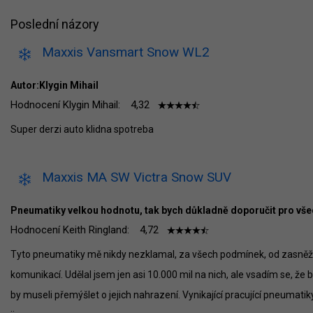
Poslední názory
Maxxis Vansmart Snow WL2
Autor:Klygin Mihail
Hodnocení Klygin Mihail:
4,32
Super derzi auto klidna spotreba
Maxxis MA SW Victra Snow SUV
Pneumatiky velkou hodnotu, tak bych důkladně doporučit pro vše
Hodnocení Keith Ringland:
4,72
Tyto pneumatiky mě nikdy nezklamal, za všech podmínek, od zasně
komunikací. Udělal jsem jen asi 10.000 mil na nich, ale vsadím se, že b
by museli přemýšlet o jejich nahrazení. Vynikající pracující pneumati