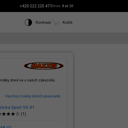
+420 222 225 471
Dnes:
8 až 20
Kontrast
Košík
robky, které se u našich zákazníků
Všechny modely letních pneumatik
Victra Sport VS-01
(1)
 MA V1