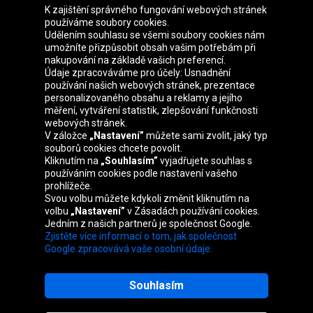
K zajištění správného fungování webových stránek
používáme soubory cookies.
Udělením souhlasu se všemi soubory cookies nám
Skupina Oponeo
umožníte přizpůsobit obsah vašim potřebám při
nakupování na základě vašich preferencí.
Údaje zpracováváme pro účely: Usnadnění
používání našich webových stránek, prezentace
personalizovaného obsahu a reklamy a jejího
Belgique
Deutschland
Éire
España
měření, vytváření statistik, zlepšování funkčnosti
webových stránek.
V záložce
„Nastavení”
můžete sami zvolit, jaký typ
souborů cookies chcete povolit.
Kliknutím na
„Souhlasím”
vyjadřujete souhlas s
France
Italia
Magyarország
Nederland
používáním cookies podle nastavení vašeho
prohlížeče.
Svou volbu můžete kdykoli změnit kliknutím na
volbu
„Nastavení”
v Zásadách používání cookies.
Jedním z našich partnerů je společnost Google.
Österreich
Polska
Slovenská
United
Zjistěte více informací o tom, jak společnost
republika
Kingdom
Google zpracovává vaše osobní údaje.
Souhlasím
Mapa webu