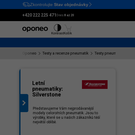
Zkontrolujte
Stav objednávky
Ctrl
M
+420 222 225 471
Dnes:
8 až 20
Pneumatiky
Disky
Kontrast
Košík
Oponeo
Testy a recenze pneumatik
Testy pneumatik Silver
eznam
Letní
pneumatiky:
Silverstone
Představujeme Vám nejprodávanější
modely celorořních pneumatik. Jsou to
výrobky, které se u našich zákazníků těší
největší oblibě.