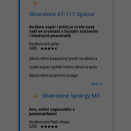
Silverstone AT-117 Special
dodáno super rychlý je zcela nový
svět ve srovnání s hustým sněžením
/ hliněných pneumatik
Hodnocení john:
4,80
dává velmi bezpečný pocit na silnici a
vydal super rychlé mimo silnici a auto
dává velmi pozitivní image.
více »
Silverstone Synergy M5
Ano, velmi zapůsobilo s
pneumatikami
Hodnocení Neil shaw:
5,00