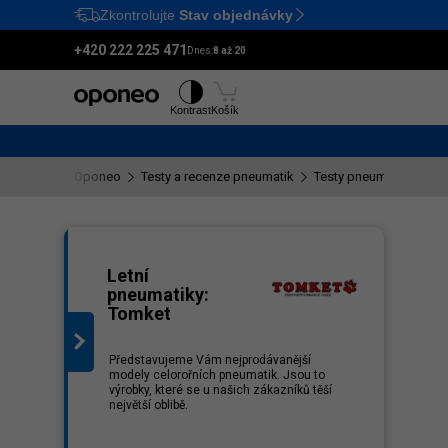
Zkontrolujte
Stav objednávky
Ctrl
M
+420 222 225 471
Dnes:
8 až 20
Pneumatiky
Disky
Kontrast
Košík
Oponeo
Testy a recenze pneumatik
Testy pneumatik Tomke
eznam
Letní
pneumatiky:
Tomket
Představujeme Vám nejprodávanější
modely celorořních pneumatik. Jsou to
výrobky, které se u našich zákazníků těší
největší oblibě.