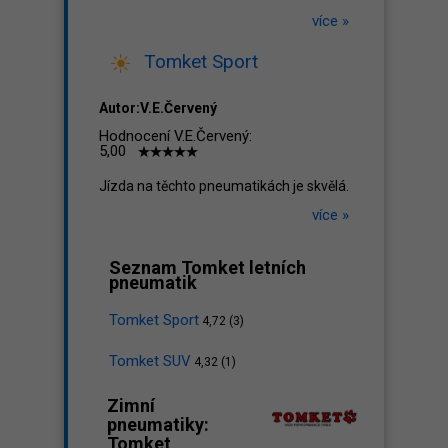
více »
Tomket Sport
Autor:V.E.Červený
Hodnocení V.E.Červený:
5,00
Jízda na těchto pneumatikách je skvělá.
více »
Seznam Tomket letních
pneumatik
Tomket Sport
4,72 (3)
Tomket SUV
4,32 (1)
Zimní
pneumatiky:
Tomket