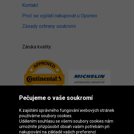
Kontakt
Proč se vyplatí nakupovat u Oponeo
Zásady ochrany soukromí
Záruka kvality:
Pečujeme o vaše soukromí
K zajištění správného fungování webových stránek
používáme soubory cookies.
Udělením souhlasu se všemi soubory cookies nám
Skupina Oponeo
umožníte přizpůsobit obsah vašim potřebám při
nakupování na základě vašich preferencí.