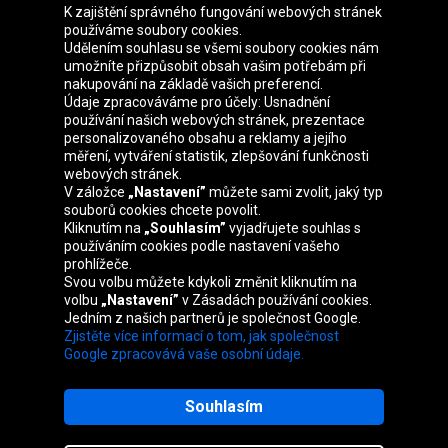
K zajištění správného fungování webových stránek
používáme soubory cookies.
Udělením souhlasu se všemi soubory cookies nám
Skupina Oponeo
umožníte přizpůsobit obsah vašim potřebám při
nakupování na základě vašich preferencí.
Údaje zpracováváme pro účely: Usnadnění
používání našich webových stránek, prezentace
personalizovaného obsahu a reklamy a jejího
Belgique
Deutschland
Éire
España
měření, vytváření statistik, zlepšování funkčnosti
webových stránek.
V záložce
„Nastavení”
můžete sami zvolit, jaký typ
souborů cookies chcete povolit.
Kliknutím na
„Souhlasím”
vyjadřujete souhlas s
France
Italia
Magyarország
Nederland
používáním cookies podle nastavení vašeho
prohlížeče.
Svou volbu můžete kdykoli změnit kliknutím na
volbu
„Nastavení”
v Zásadách používání cookies.
Jedním z našich partnerů je společnost Google.
Österreich
Polska
Slovenská
United
Zjistěte více informací o tom, jak společnost
republika
Kingdom
Google zpracovává vaše osobní údaje.
Souhlasím
Mapa webu