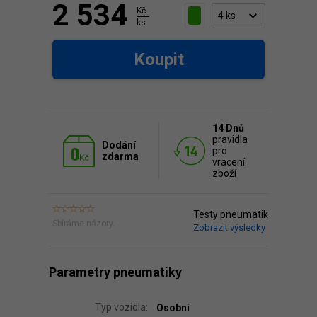
2 534
Kč
ks
Koupit
14 Dnů
pravidla
Dodání
pro
zdarma
vracení
zboží
Testy pneumatik
Sbíráme názory.
Zobrazit výsledky
Parametry pneumatiky
Typ vozidla:
Osobní