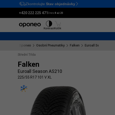
Zkontrolujte
Stav objednávky
Ctrl
M
+420 222 225 471
Dnes:
8 až 20
Pneumatiky
Disky
Kontrast
Košík
Oponeo
Osobní Pneumatiky
Falken
Euroall Season AS2
Střední Třída
Falken
Euroall Season AS210
225/55 R17 101 V XL