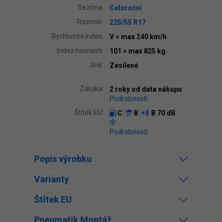
Sezóna:
Celoroční
Rozměr:
225/55 R17
Rychlostní index:
V
= max 240 km/h
Index nosnosti:
101
= max 825 kg
Jíné:
Zesílené
Záruka:
2 roky od data nákupu
Podrobnosti
Štítek EU:
C
B
B
70 dB
Podrobnosti
Popis výrobku
Varianty
Štítek EU
Pneumatik Montáž