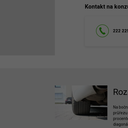
Kontakt na konz
222 22
Roz
Na bočni
průřezu 
procente
diagonál