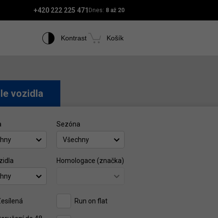
+420 222 225 471
Dnes:
8 až 20
Kontrast
Košík
le vozidla
a
Sezóna
hny
Všechny
zidla
Homologace (značka)
hny
esílená
Run on flat