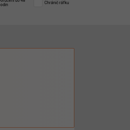
oručení do 48
Chránič ráfku
odin