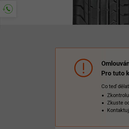
Požádejte o kontakt
Omlouvám
Pro tuto 
Co teď děla
Zkontrolu
Zkuste ods
Kontaktuj