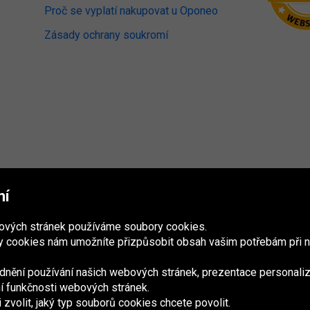
Proč se vyplatí nakupovat u Oponeo
Zásady ochrany soukromí
mí
bových stránek používáme soubory cookies.
 cookies nám umožníte přizpůsobit obsah vašim potřebám při n
nění používání našich webových stránek, prezentace personaliz
ání funkčnosti webových stránek.
volit, jaký typ souborů cookies chcete povolit.
France
Italia
Magyarország
Nederland
Österreich
Polska
Slovenská
U