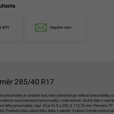
ultanta
5 471
Napište nám
měr 285/40 R17
ci pneumatiky je umístěn text, který představuje velikost pneumatiky, nap
měřená mezi bočnicemi pneumatiky v milimetrech. Druhé číslo v rozměru
m šířky pneumatiky, např. 55 je 55 % z 205, tj. 112,75 mm. Písmeno "R" o
ní). Poslední číslo udává šířku disku v palcích. Znalost rozměru pneumat