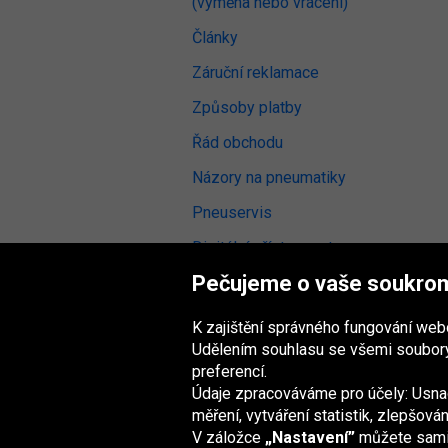
(výměna nebo vrácení)
Články
Záruční reklamace
Způsoby platby
Řád obchodu
Názory na pneumatiky
Pneuservis
Digitální přístupnost
Pečujeme o vaše soukro
K zajištění správného fungování we
Udělením souhlasu se všemi soubory
Skupina Oponeo
preferencí.
Údaje zpracováváme pro účely: Usnad
měření, vytváření statistik, zlepšov
V záložce
„Nastavení”
můžete sami z
Belgique
Deutschland
Éire
España