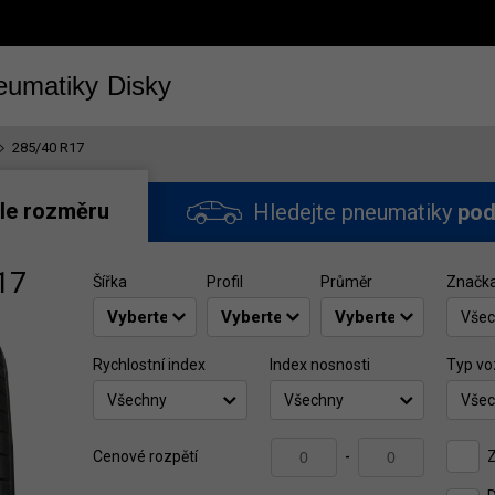
eumatiky
Disky
285/40 R17
le rozměru
Hledejte pneumatiky
pod
17
Šířka
Profil
Průměr
Značk
Všec
Rychlostní index
Index nosnosti
Typ vo
Všechny
Všechny
Všec
Z
Cenové rozpětí
-