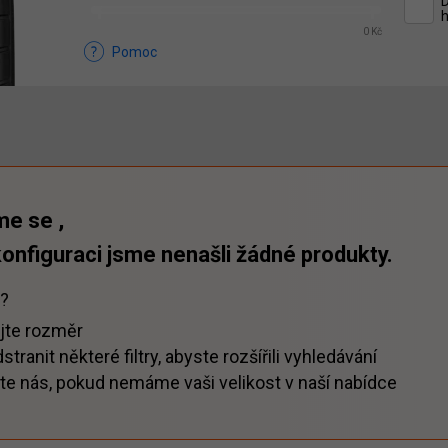
D
h
0 Kč
Pomoc
e se ,
konfiguraci jsme nenašli žádné produkty.
t?
jte rozměr
tranit některé filtry, abyste rozšířili vyhledávání
te nás, pokud nemáme vaši velikost v naší nabídce