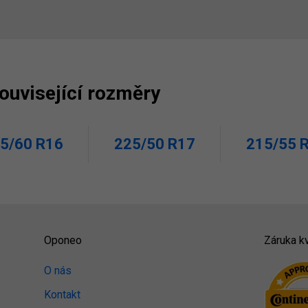
související rozměry
5/60 R16
225/50 R17
215/55 
Oponeo
Záruka kv
O nás
Kontakt