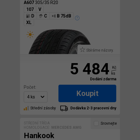
A607
305/35 R20
107
V
D
C
B 75dB
XL
Sbíráme názory.
5 484
Kč
ks
Dodání zdarma
Počet:
Koupit
Střední zásoby
Dodávka 2-3 pracovní dny
STŘEDNÍ TŘÍDA
Srovnejte
HOMOLOGACE:
MERCEDES AMG
Hankook