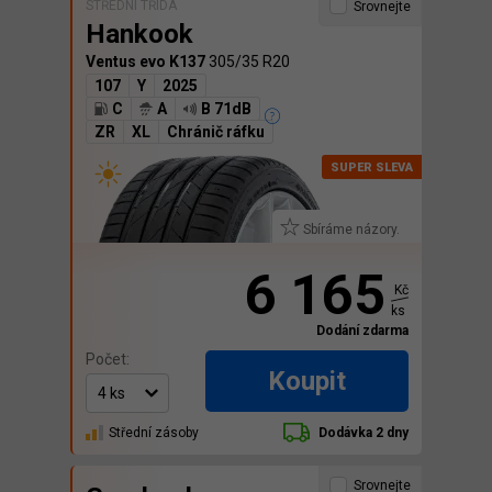
STŘEDNÍ TŘÍDA
Srovnejte
Hankook
Ventus evo K137
305/35 R20
107
Y
2025
C
A
B 71dB
ZR
XL
Chránič ráfku
Sbíráme názory.
6 165
Kč
ks
Dodání zdarma
Počet:
Koupit
Střední zásoby
Dodávka 2 dny
Srovnejte