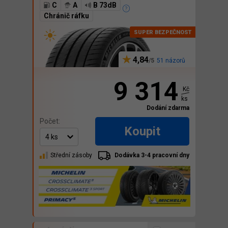
C
A
B 73dB
Chránič ráfku
4,84
51 názorů
9 314
Kč
ks
Dodání zdarma
Počet:
Koupit
Střední zásoby
Dodávka 3-4 pracovní dny