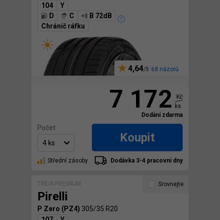
104
Y
D
C
B 72dB
Chránič ráfku
4,64
68 názorů
7 172
Kč
ks
Dodání zdarma
Počet:
Koupit
Střední zásoby
Dodávka 3-4 pracovní dny
TŘÍDA PREMIUM
Srovnejte
Pirelli
P Zero (PZ4)
305/35 R20
107
Y