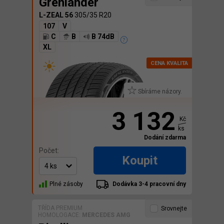
Grenlander
L-ZEAL 56
305/35 R20
107
V
C
B
B 74dB
XL
Sbíráme názory.
3 132
Kč
ks
Dodání zdarma
Počet:
Koupit
Plné zásoby
Dodávka 3-4 pracovní dny
TŘÍDA PREMIUM
Srovnejte
HOMOLOGACE:
MERCEDES AMG