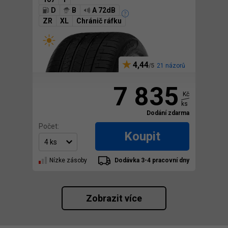
D
B
A 72dB
ZR
XL
Chránič ráfku
4,44
21 názorů
7 835
Kč
ks
Dodání zdarma
Počet:
Koupit
Nízke zásoby
Dodávka 3-4 pracovní dny
Zobrazit více