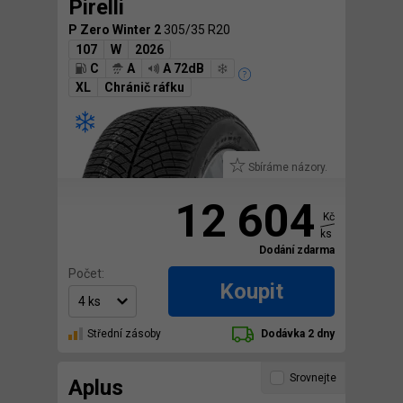
Pirelli
P Zero Winter 2
305/35 R20
107
W
2026
C
A
A 72dB
XL
Chránič ráfku
Sbíráme názory.
12 604
Kč
ks
Dodání zdarma
Počet:
Koupit
Střední zásoby
Dodávka 2 dny
Srovnejte
Aplus