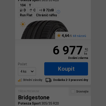
104
Y
D
C
B 72dB
Run Flat
Chránič ráfku
4,64
68 názorů
6 977
Kč
ks
Dodání zdarma
Počet:
Koupit
Střední zásoby
Dodávka 2-3 pracovní dny
TŘÍDA PREMIUM
Srovnejte
Bridgestone
Potenza Sport
305/35 R20