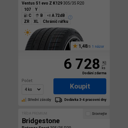
Ventus S1 evo Z K129
305/35 R20
107
Y
C
B
A 72dB
ZR
XL
Chránič ráfku
1,48
1 názor
6 728
Kč
ks
Dodání zdarma
Počet:
Koupit
Střední zásoby
Dodávka 3-4 pracovní dny
TŘÍDA PREMIUM
Srovnejte
Bridgestone
Potenza Sport
305/35 R20