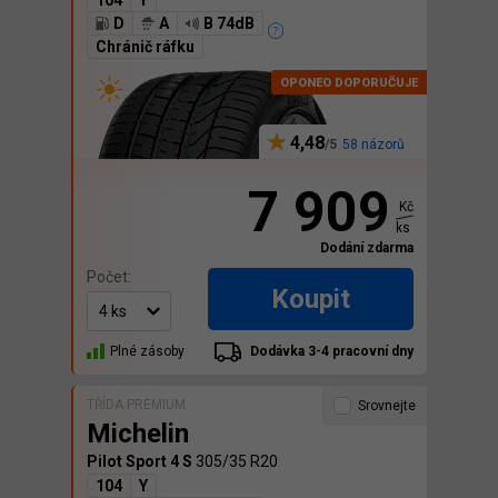
104
Y
D
A
B 74dB
Chránič ráfku
4,48
58 názorů
7 909
Kč
ks
Dodání zdarma
Počet:
Koupit
Plné zásoby
Dodávka 3-4 pracovní dny
TŘÍDA PREMIUM
Srovnejte
Michelin
Pilot Sport 4 S
305/35 R20
104
Y