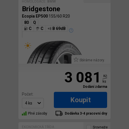
HOMOLOGACE:
BMW
Bridgestone
Ecopia EP500
155/60 R20
80
Q
C
C
B 69dB
Sbíráme názory.
3 081
Kč
ks
Dodání zdarma
Počet:
Koupit
Plné zásoby
Dodávka 3-4 pracovní dny
EKONOMICKÁ TŘÍDA
Srovnejte