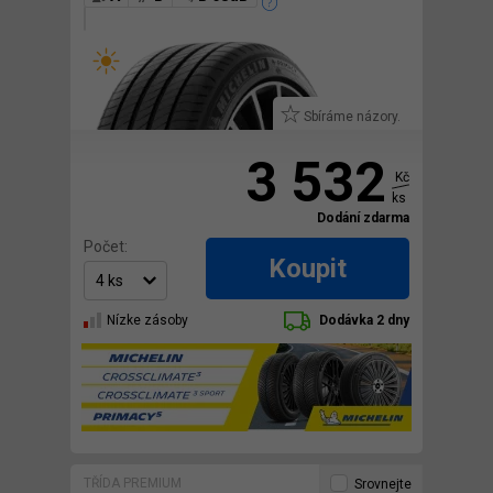
Sbíráme názory.
3 532
Kč
ks
Dodání zdarma
Počet:
Koupit
Nízke zásoby
Dodávka 2 dny
TŘÍDA PREMIUM
Srovnejte