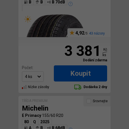
B
B
B 70dB
4,92
43 názory
3 381
Kč
ks
Dodání zdarma
Počet:
Koupit
Nízke zásoby
Dodávka 2 dny
TŘÍDA PREMIUM
Srovnejte
Michelin
E Primacy
155/60 R20
80
Q
2025
A
B
B 68dB