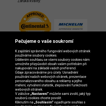
Záruka kvality:
Pečujeme o vaše soukromí
K zajištění správného fungování webových stránek
používáme soubory cookies.
Udělením souhlasu se všemi soubory cookies nám
Skupina Oponeo
umožníte přizpůsobit obsah vašim potřebám při
nakupování na základě vašich preferencí.
Údaje zpracováváme pro účely: Usnadnění
používání našich webových stránek, prezentace
personalizovaného obsahu a reklamy a jejího
Belgique
Deutschland
Éire
España
měření, vytváření statistik, zlepšování funkčnosti
webových stránek.
V záložce
„Nastavení”
můžete sami zvolit, jaký typ
souborů cookies chcete povolit.
Kliknutím na
„Souhlasím”
vyjadřujete souhlas s
France
Italia
Magyarország
Nederland