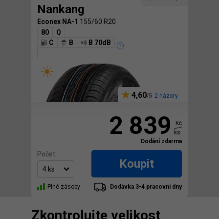
Nankang
Econex NA-1
155/60 R20
80
Q
C
B
B 70dB
4,60
2 názory
2 839
Kč
ks
Dodání zdarma
Počet:
Koupit
Plné zásoby
Dodávka 3-4 pracovní dny
Zkontrolujte velikost