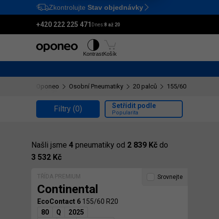
Zkontrolujte
Stav objednávky
Ctrl
M
+420 222 225 471
Dnes:
8 až 20
Pneumatiky
Disky
Kontrast
Košík
Oponeo
Osobní Pneumatiky
20 palců
155/60 R20
Setřídit podle
Filtry
(0)
Popularita
Našli jsme
4
pneumatiky od
2 839 Kč
do
3 532 Kč
TŘÍDA PREMIUM
Srovnejte
Continental
EcoContact 6
155/60 R20
80
Q
2025