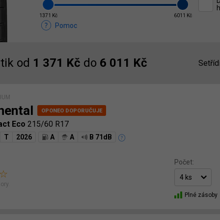
D
h
1371 Kč
6011 Kč
Pomoc
ik od
1 371 Kč
do
6 011 Kč
Setříd
MIUM
nental
act Eco
215/60 R17
T
2026
A
A
B 71dB
Počet:
ory.
Plné zásoby