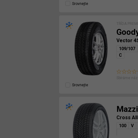
Srovnejte
TŘÍDA PREM
Good
Vector 
109/107
C
Sbíráme náz
Srovnejte
Mazzi
Cross Al
100
V