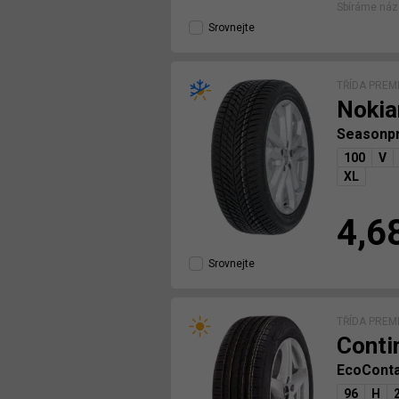
Sbíráme náz
Srovnejte
TŘÍDA PREM
Nokia
Seasonp
100
V
XL
4,6
Srovnejte
TŘÍDA PREM
Conti
EcoConta
96
H