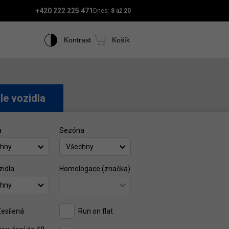
+420 222 225 471
Dnes:
8 až 20
Kontrast
Košík
le vozidla
a
Sezóna
hny
Všechny
zidla
Homologace (značka)
hny
esílená
Run on flat