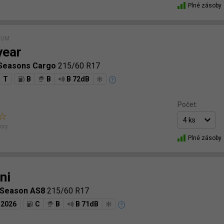
Plné zásoby
IUM
year
4Seasons Cargo
215/60 R17
T
B
B
B 72dB
Počet:
ory.
Plné zásoby
ni
lSeason AS8
215/60 R17
2026
C
B
B 71dB