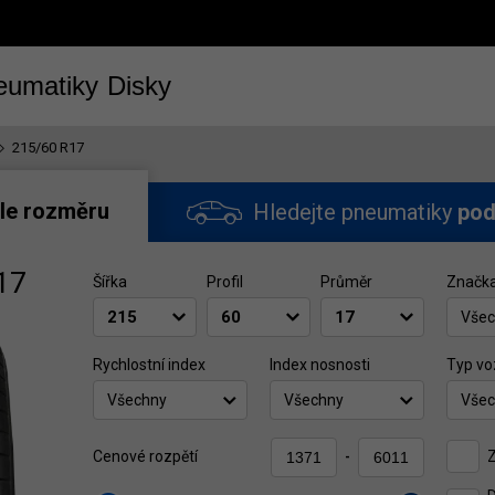
eumatiky
Disky
215/60 R17
le rozměru
Hledejte pneumatiky
pod
17
Šířka
Profil
Průměr
Značk
Všec
Rychlostní index
Index nosnosti
Typ vo
Všechny
Všechny
Všec
Z
Cenové rozpětí
-