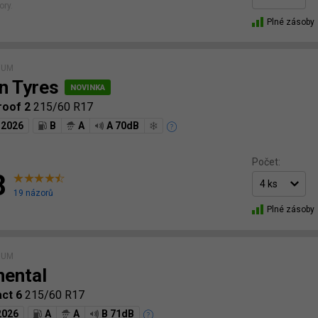
ory.
Plné zásoby
IUM
n Tyres
roof 2
215/60 R17
2026
B
A
A 70dB
Počet:
8
19 názorů
Plné zásoby
IUM
nental
ct 6
215/60 R17
2026
A
A
B 71dB