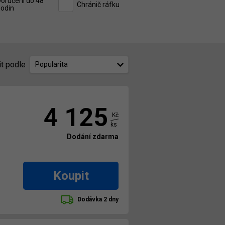
oručení do 48
Chránič ráfku
odin
it podle
Popularita
4 125
Kč
ks
Dodání zdarma
Koupit
Dodávka 2 dny