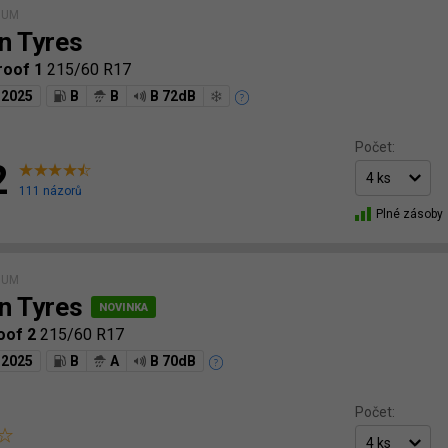
IUM
n Tyres
roof 1
215/60 R17
2025
B
B
B 72dB
Počet:
2
111 názorů
Plné zásoby
IUM
n Tyres
oof 2
215/60 R17
2025
B
A
B 70dB
Počet: