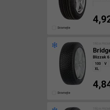
4,9
Srovnejte
TŘÍDA PREM
Bridg
Blizzak 
100
V
XL
4,8
Srovnejte
TŘÍDA PREM