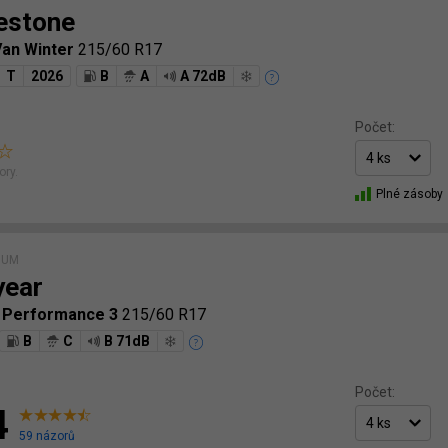
estone
Van Winter
215/60 R17
T
2026
B
A
A 72dB
Počet:
ory.
Plné zásoby
IUM
year
p Performance 3
215/60 R17
B
C
B 71dB
Počet:
4
59 názorů