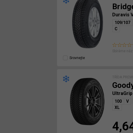
Bridg
Duravis 
109/107
C
Sbíráme náz
Srovnejte
TŘÍDA PREM
Good
UltraGri
100
V
XL
4,6