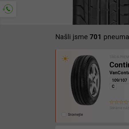
Požádejte o kontakt
Našli jsme
701
pneumat
TŘÍDA PRE
Conti
VanCont
109/107
C
Sbíráme náz
Srovnejte