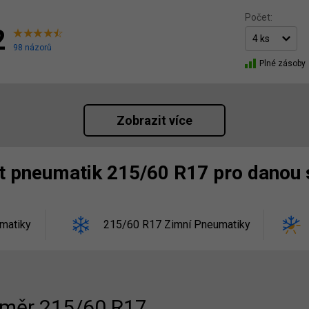
Počet:
2
98 názorů
Plné zásoby
Zobrazit více
st pneumatik 215/60 R17 pro danou
matiky
215/60 R17 Zimní Pneumatiky
měr 215/60 R17