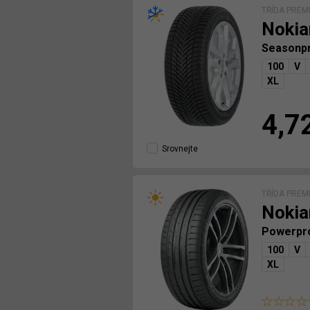
TŘÍDA PREM
Nokia
Seasonp
100
V
XL
4,7
Srovnejte
TŘÍDA PREM
Nokia
Powerpr
100
V
XL