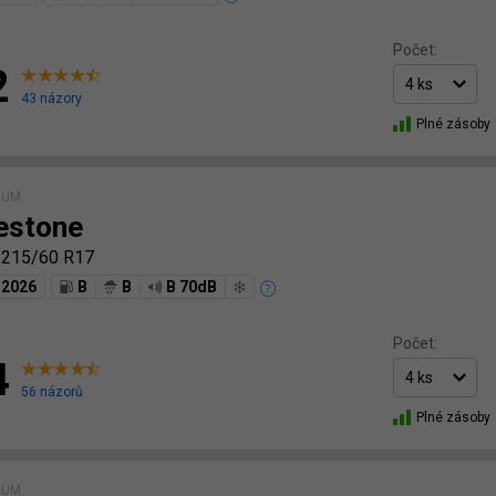
Počet:
2
43 názory
Plné zásoby
IUM
estone
6
215/60 R17
2026
B
B
B 70dB
Počet:
4
56 názorů
Plné zásoby
IUM