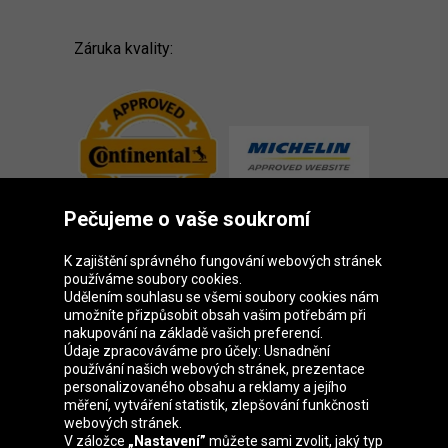
Záruka kvality:
Pečujeme o vaše soukromí
K zajištění správného fungování webových stránek
používáme soubory cookies.
Udělením souhlasu se všemi soubory cookies nám
Skupina Oponeo
umožníte přizpůsobit obsah vašim potřebám při
nakupování na základě vašich preferencí.
Údaje zpracováváme pro účely: Usnadnění
používání našich webových stránek, prezentace
personalizovaného obsahu a reklamy a jejího
Belgique
Deutschland
Éire
España
měření, vytváření statistik, zlepšování funkčnosti
webových stránek.
V záložce
„Nastavení”
můžete sami zvolit, jaký typ