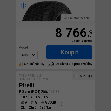
Sbíráme názory.
8 766
Kč
ks
Dodání zdarma
Počet:
Koupit
Střední zásoby
Dodávka 3-4 pracovní dny
TŘÍDA PREMIUM
Srovnejte
HOMOLOGACE:
BMW
Pirelli
P Zero (PZ4)
255/45 R22
107
Y
EV
EV
A
A
A 70dB
XL
Chránič ráfku