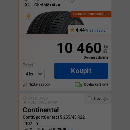
XL
Chránič ráfku
4,44
21 názorů
10 460
Kč
ks
Dodání zdarma
Počet:
Koupit
Nízke zásoby
Dodávka 2 dny
TŘÍDA PREMIUM
Srovnejte
HOMOLOGACE:
BMW
Continental
ContiSportContact 5
255/45 R22
107
Y
C
A
B 73dB