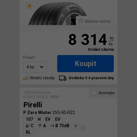
Sbíráme názory.
8 314
Kč
ks
Dodání zdarma
Počet:
Koupit
Střední zásoby
Dodávka 3-4 pracovní dny
TŘÍDA PREMIUM
Srovnejte
HOMOLOGACE:
BMW
Pirelli
P Zero Winter
255/45 R22
107
H
EV
EV
C
A
B 73dB
XL