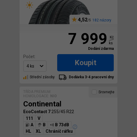
4,52
182 názory
7 999
Kč
ks
Dodání zdarma
Počet:
Koupit
Střední zásoby
Dodávka 3-4 pracovní dny
TŘÍDA PREMIUM
Srovnejte
HOMOLOGACE:
NIO
Continental
EcoContact 7
255/45 R22
111
V
A
B
B 73dB
HL
XL
Chránič ráfku