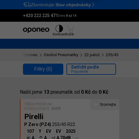
Zkontrolujte
Stav objednávky
Ctrl
M
+420 222 225 471
Dnes:
8 až 14
Pneumatiky
Disky
Kontrast
Košík
Oponeo
Osobní Pneumatiky
22 palců
255/45 R22
Setřídit podle
Filtry
(0)
Popularita
Našli jsme
13
pneumatik od
0 Kč
do
0 Kč
TŘÍDA PREMIUM
Srovnejte
HOMOLOGACE:
BMW
Pirelli
P Zero (PZ4)
255/45 R22
107
Y
EV
EV
2025
A
A
A 70dB