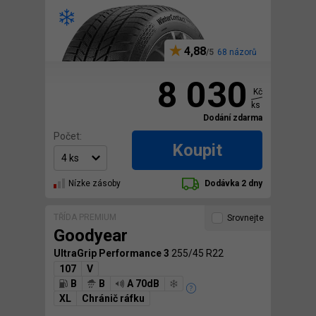
4,88
68 názorů
8 030
Kč
ks
Dodání zdarma
Počet:
Koupit
Nízke zásoby
Dodávka 2 dny
TŘÍDA PREMIUM
Srovnejte
Goodyear
UltraGrip Performance 3
255/45 R22
107
V
B
B
A 70dB
XL
Chránič ráfku