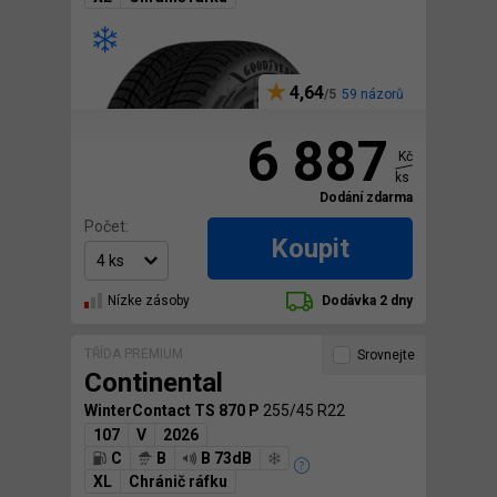
4,64
59 názorů
6 887
Kč
ks
Dodání zdarma
Počet:
Koupit
Nízke zásoby
Dodávka 2 dny
TŘÍDA PREMIUM
Srovnejte
Continental
WinterContact TS 870 P
255/45 R22
107
V
2026
C
B
B 73dB
XL
Chránič ráfku