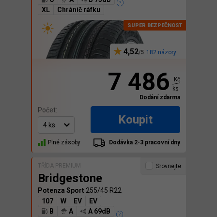
XL
Chránič ráfku
4,52
182 názory
7 486
Kč
ks
Dodání zdarma
Počet:
Koupit
Plné zásoby
Dodávka 2-3 pracovní dny
TŘÍDA PREMIUM
Srovnejte
Bridgestone
Potenza Sport
255/45 R22
107
W
EV
EV
B
A
A 69dB