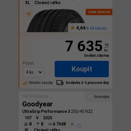
XL
Chránič ráfku
4,64
68 názorů
7 635
Kč
ks
Dodání zdarma
Počet:
Koupit
Střední zásoby
Dodávka 2-3 pracovní dny
TŘÍDA PREMIUM
Srovnejte
Goodyear
UltraGrip Performance 3
255/45 R22
107
V
2025
B
B
A 70dB
XL
Chránič ráfku