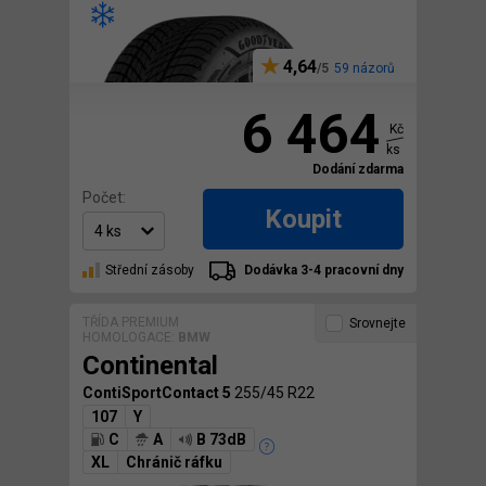
4,64
59 názorů
6 464
Kč
ks
Dodání zdarma
Počet:
Koupit
Střední zásoby
Dodávka 3-4 pracovní dny
TŘÍDA PREMIUM
Srovnejte
HOMOLOGACE:
BMW
Continental
ContiSportContact 5
255/45 R22
107
Y
C
A
B 73dB
XL
Chránič ráfku