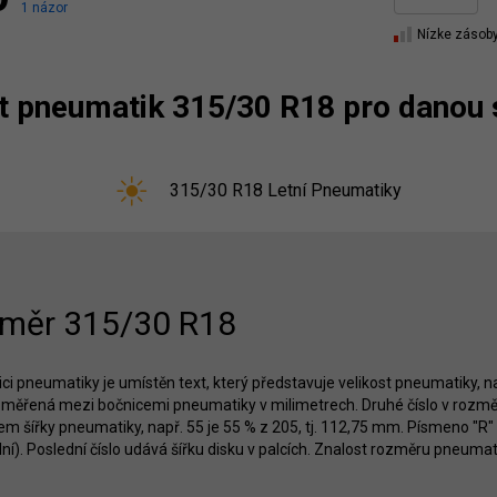
1 názor
Nízke zásob
st pneumatik 315/30 R18 pro danou
315/30 R18 Letní Pneumatiky
měr 315/30 R18
ci pneumatiky je umístěn text, který představuje velikost pneumatiky, nap
měřená mezi bočnicemi pneumatiky v milimetrech. Druhé číslo v rozměru
m šířky pneumatiky, např. 55 je 55 % z 205, tj. 112,75 mm. Písmeno "R" o
ní). Poslední číslo udává šířku disku v palcích. Znalost rozměru pneumat