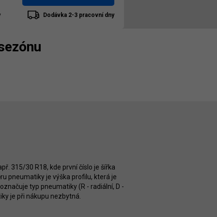
y
Dodávka 2-3 pracovní dny
 sezónu
ř. 315/30 R18, kde první číslo je šířka
 pneumatiky je výška profilu, která je
značuje typ pneumatiky (R - radiální, D -
iky je při nákupu nezbytná.