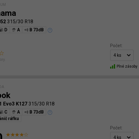
IUM
hama
052
315/30 R18
D
A
B 73dB
Počet:
ory.
Plné zásoby
ÍDA
ook
1 Evo3 K127
315/30 R18
C
A
B 73dB
nič ráfku
Počet:
0