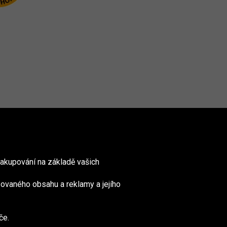
akupování na základě vašich
ovaného obsahu a reklamy a jejího
nited
ingdom
če.