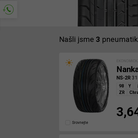
Požádejte o kontakt
Našli jsme
3
pneumatik
EKONOMICKÁ
Nank
NS-2R
31
98
Y
ZR
Chrá
3,6
Srovnejte