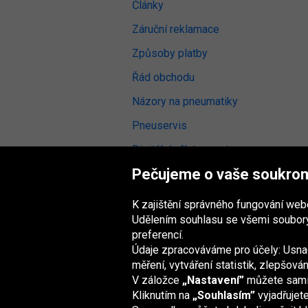
Články
Záruční reklamace
Způsoby platby
Řád obchodu
Názory na pneumatiky
Pneuservis
Digitální přístupnost
Pečujeme o vaše soukro
K zajištění správného fungování we
Udělením souhlasu se všemi soubory
Skupina Oponeo
preferencí.
Údaje zpracováváme pro účely: Usnad
měření, vytváření statistik, zlepšov
V záložce
„Nastavení”
můžete sami z
Belgique
Deutschland
Éire
España
Kliknutím na
„Souhlasím”
vyjadřujet