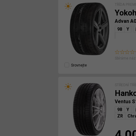
TŘÍDA PREM
Yoko
Advan A
98
Y
Sbíráme náz
Srovnejte
STŘEDNÍ TŘ
Hank
Ventus S
98
Y
ZR
Chrá
4,0