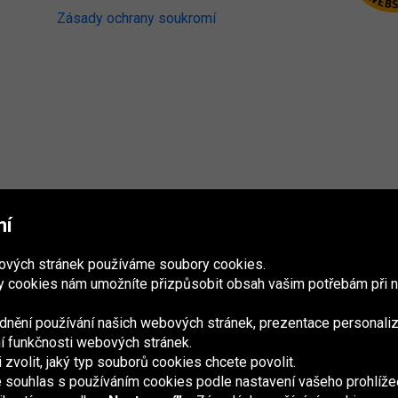
Zásady ochrany soukromí
mí
bových stránek používáme soubory cookies.
 cookies nám umožníte přizpůsobit obsah vašim potřebám při n
nění používání našich webových stránek, prezentace personaliz
ání funkčnosti webových stránek.
volit, jaký typ souborů cookies chcete povolit.
France
Italia
Magyarország
Nederland
Österreich
Polska
Slovenská
U
republika
K
e souhlas s používáním cookies podle nastavení vašeho prohlíže