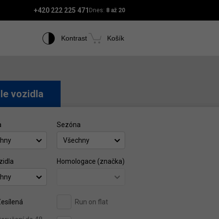
+420 222 225 471
Dnes:
8 až 20
Kontrast
Košík
le vozidla
a
Sezóna
hny
Všechny
zidla
Homologace (značka)
hny
esílená
Run on flat