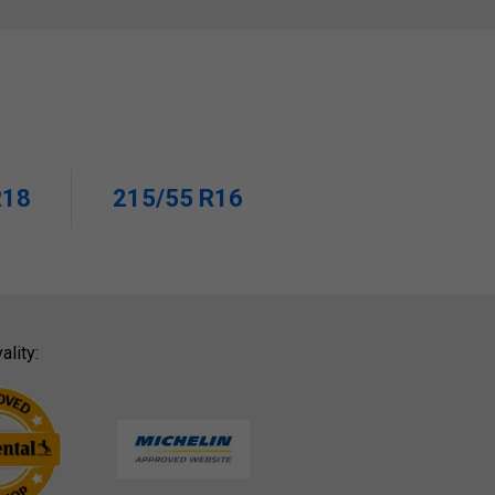
R18
215/55 R16
ality: