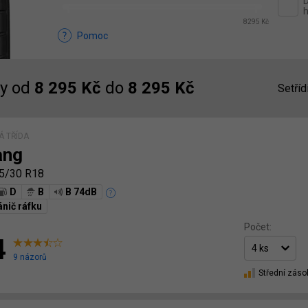
D
h
8295 Kč
Pomoc
y od
8 295 Kč
do
8 295 Kč
Setříd
 TŘÍDA
ang
5/30 R18
D
B
B 74dB
nič ráfku
Počet:
4
9 názorů
Střední záso