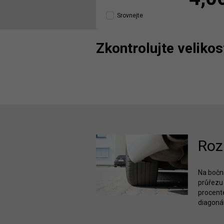
Srovnejte
Zkontrolujte veliko
Roz
Na bočni
průřezu 
procente
diagonál