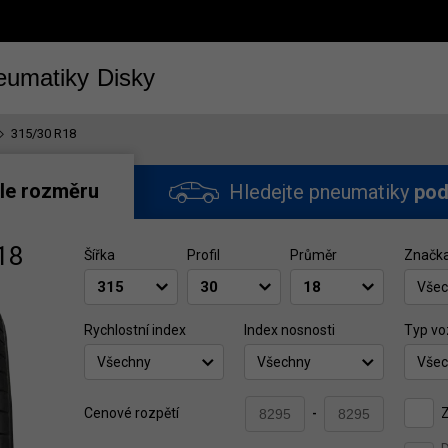
eumatiky
Disky
315/30 R18
le rozměru
Hledejte pneumatiky
pod
18
Šířka
Profil
Průměr
Značk
Všec
Rychlostní index
Index nosnosti
Typ vo
Všechny
Všechny
Všec
Z
Cenové rozpětí
-