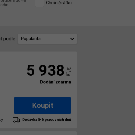
oručení do 48
Chránič ráfku
odin
it podle
Popularita
5 938
Kč
ks
Dodání zdarma
Koupit
by
Dodávka 5-6 pracovních dnů