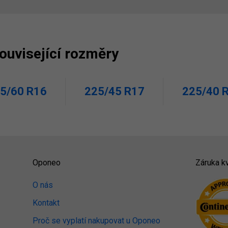
související rozměry
5/60 R16
225/45 R17
225/40 
Oponeo
Záruka kv
O nás
Kontakt
Proč se vyplatí nakupovat u Oponeo