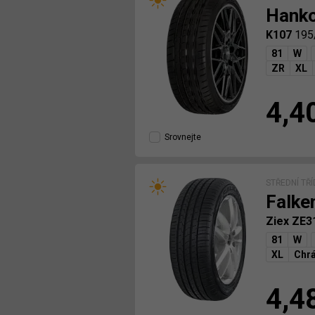
Hank
K107
195
81
W
ZR
XL
4,4
Srovnejte
STŘEDNÍ TŘ
Falke
Ziex ZE3
81
W
XL
Chrá
4,4