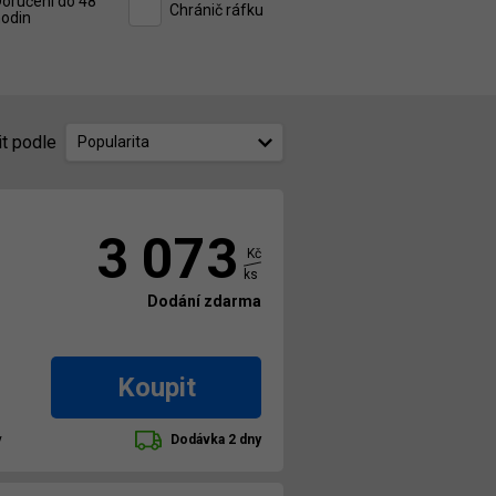
oručení do 48
Chránič ráfku
odin
it podle
Popularita
3 073
Kč
ks
Dodání zdarma
Koupit
y
Dodávka 2 dny