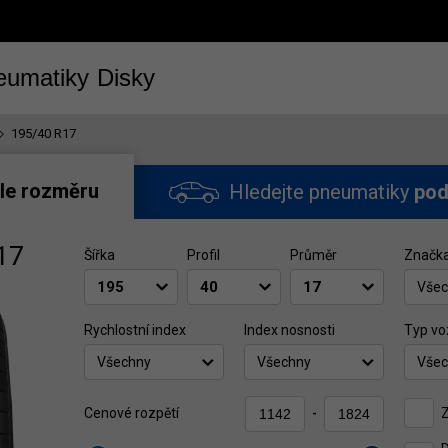
eumatiky
Disky
195/40 R17
le rozměru
Hledejte pneumatiky
pod
17
Šířka
Profil
Průměr
Značk
Všec
Rychlostní index
Index nosnosti
Typ vo
Všechny
Všechny
Všec
Z
Cenové rozpětí
-