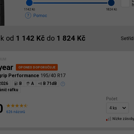
D
h
1142 Kč
1824 Kč
Pomoc
k od
1 142 Kč
do
1 824 Kč
Setříd
MIUM
year
tgrip Performance
195/40 R17
2026
B
A
B 71dB
nič ráfku
Počet:
0
626 názorů
Nízke zásob