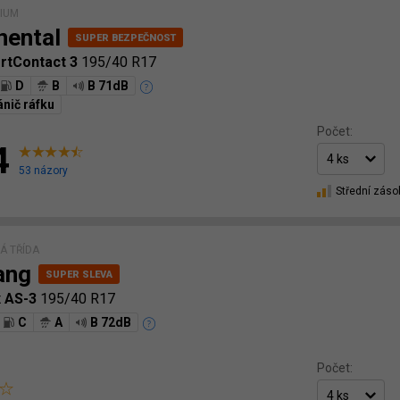
MIUM
nental
rtContact 3
195/40 R17
D
B
B 71dB
nič ráfku
Počet:
4
53 názory
Střední záso
Á TŘÍDA
ang
x AS-3
195/40 R17
C
A
B 72dB
Počet: