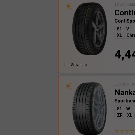
TŘÍDA PRE
Conti
ContiSpo
81
V
XL
Chrá
4,4
Srovnejte
EKONOMICK
Nank
Sportne
81
W
ZR
XL