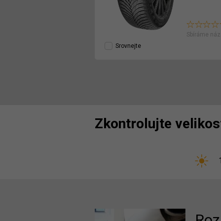
Sbíráme náz
Srovnejte
Zkontrolujte veliko
Roz