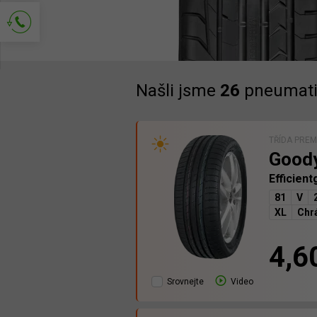
Požádejte o kontakt
Našli jsme
26
pneumati
TŘÍDA PRE
Good
Efficien
81
V
XL
Chrá
4,6
Srovnejte
Video