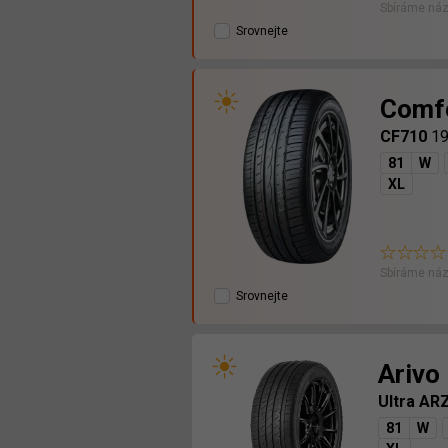
Sbíráme náz
Srovnejte
Comf
CF710
19
81
W
XL
Sbíráme náz
Srovnejte
Arivo
Ultra AR
81
W