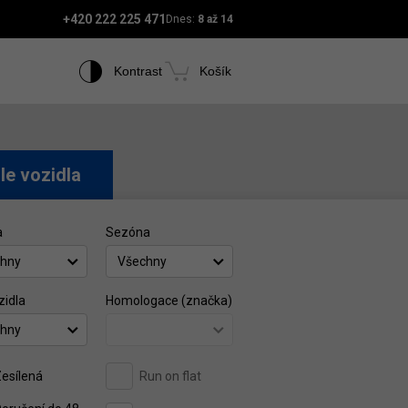
+420 222 225 471
Dnes:
8 až 14
Kontrast
Košík
le vozidla
a
Sezóna
hny
Všechny
zidla
Homologace (značka)
hny
esílená
Run on flat