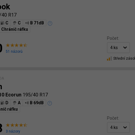
ook
/40 R17
C
C
B 71dB
Chránič ráfku
Počet:
0
51 názorů
Střední záso
ÍDA
n
10 Ecorun
195/40 R17
D
A
B 69dB
nič ráfku
Počet:
8
3 názory