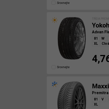
Srovnejte
TŘÍDA PREM
Yoko
Advan Fl
81
W
XL
Chrá
4,7
Srovnejte
Maxxi
Premitr
81
V
XL