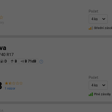
Počet:
ory.
Střední záso
va
/40 R17
D
B
B 71dB
Počet:
8
1 názor
Plné zásoby
ÍDA