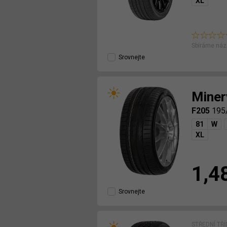
XL
Sbíráme náz
Srovnejte
Miner
F205
195
81
W
XL
1,4
Srovnejte
STŘEDNÍ TŘ