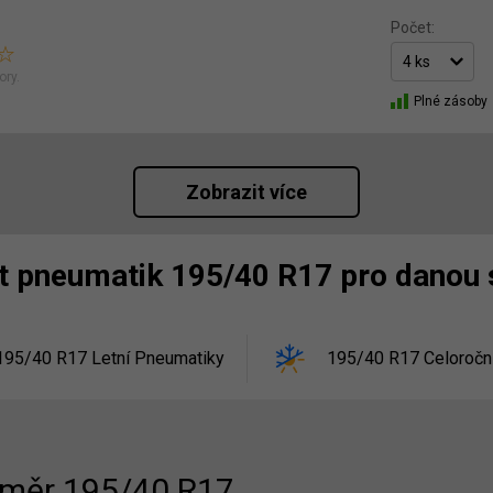
Počet:
ory.
Plné zásoby
Zobrazit více
st pneumatik 195/40 R17 pro danou
195/40 R17 Letní Pneumatiky
195/40 R17 Celoročn
měr 195/40 R17