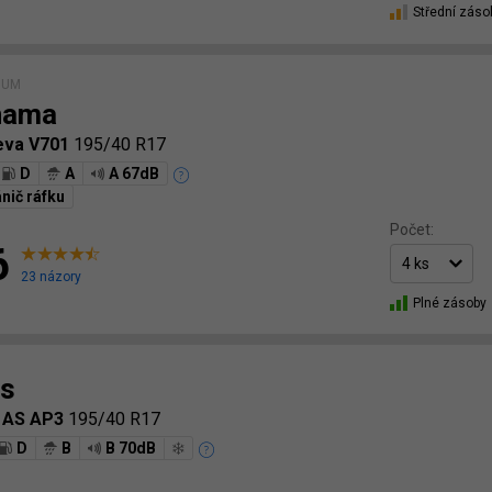
Střední záso
IUM
hama
eva V701
195/40 R17
D
A
A 67dB
nič ráfku
Počet:
6
23 názory
Plné zásoby
s
a AS AP3
195/40 R17
D
B
B 70dB