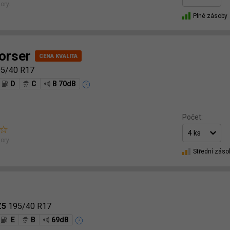
ory.
Plné zásoby
orser
5/40 R17
D
C
B 70dB
Počet:
ory.
Střední záso
Z5
195/40 R17
E
B
69dB