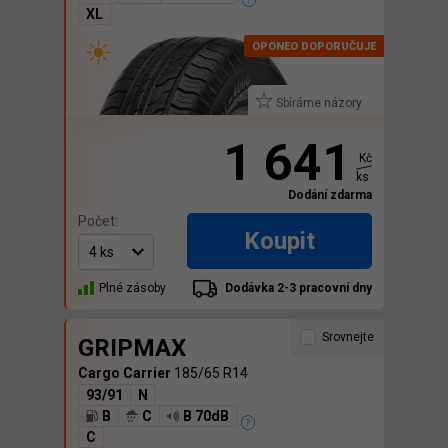
XL
Sbíráme názory.
1 641
Kč
ks
Dodání zdarma
Počet:
Koupit
Plné zásoby
Dodávka 2-3 pracovní dny
Srovnejte
GRIPMAX
Cargo Carrier
185/65 R14
93/91
N
B
C
B 70dB
C