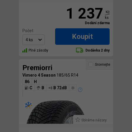
1 237
Kč
ks
Dodání zdarma
Počet:
Koupit
Plné zásoby
Dodávka 2 dny
Srovnejte
Premiorri
Vimero 4 Season
185/65 R14
86
H
C
B
B 72dB
Sbíráme názory.