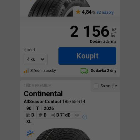
4,84
82 názory
2 156
Kč
ks
Dodání zdarma
Počet:
Koupit
Střední zásoby
Dodávka 2 dny
TŘÍDA PREMIUM
Srovnejte
Continental
AllSeasonContact
185/65 R14
90
T
2026
B
B
B 71dB
XL