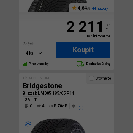
4,84
44 názory
2 211
Kč
ks
Dodání zdarma
Počet:
Koupit
Plné zásoby
Dodávka 2 dny
TŘÍDA PREMIUM
Srovnejte
Bridgestone
Blizzak LM005
185/65 R14
86
T
C
A
B 70dB