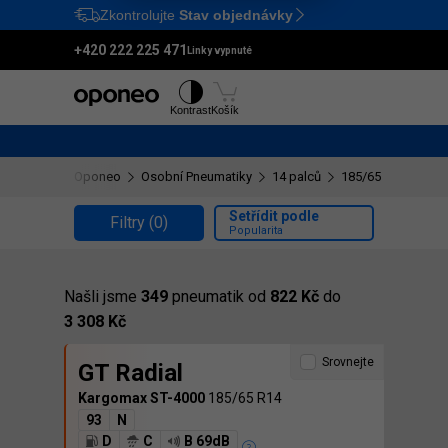
Zkontrolujte
Stav objednávky
Ctrl
M
+420 222 225 471
Linky vypnuté
Pneumatiky
Disky
Kontrast
Košík
Oponeo
Osobní Pneumatiky
14 palců
185/65 R14
Setřídit podle
Filtry
(0)
Popularita
Našli jsme
349
pneumatik od
822 Kč
do
3 308 Kč
Srovnejte
GT Radial
Kargomax ST-4000
185/65 R14
93
N
D
C
B 69dB