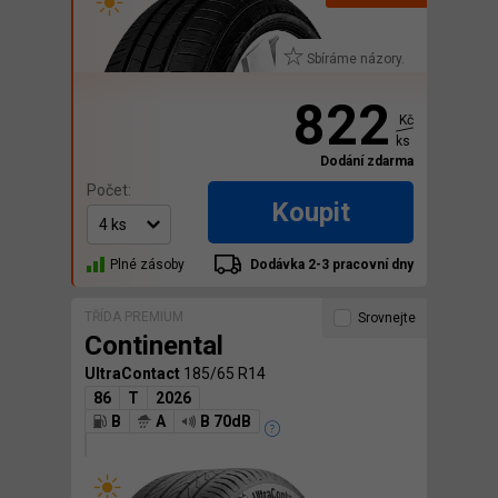
Sbíráme názory.
822
Kč
ks
Dodání zdarma
Počet:
Koupit
Plné zásoby
Dodávka 2-3 pracovní dny
TŘÍDA PREMIUM
Srovnejte
Continental
UltraContact
185/65 R14
86
T
2026
B
A
B 70dB