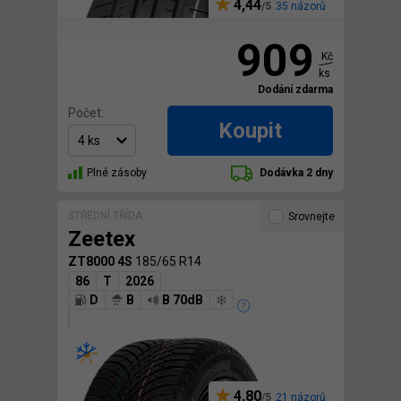
4,44
35 názorů
909
Kč
ks
Dodání zdarma
Počet:
Koupit
Plné zásoby
Dodávka 2 dny
STŘEDNÍ TŘÍDA
Srovnejte
Zeetex
ZT8000 4S
185/65 R14
86
T
2026
D
B
B 70dB
4,80
21 názorů