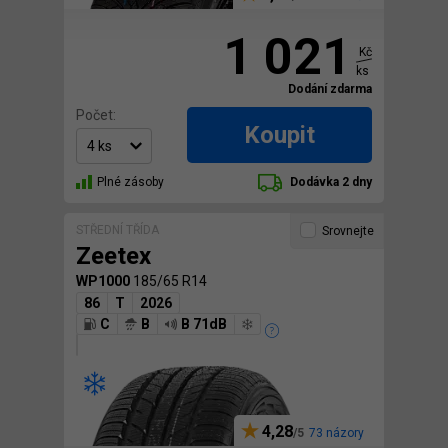
1 021
Kč
ks
Dodání zdarma
Počet:
Koupit
Plné zásoby
Dodávka 2 dny
STŘEDNÍ TŘÍDA
Srovnejte
Zeetex
WP1000
185/65 R14
86
T
2026
C
B
B 71dB
4,28
73 názory