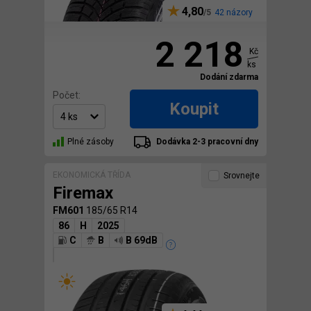
4,80
42 názory
2 218
Kč
ks
Dodání zdarma
Počet:
Koupit
Plné zásoby
Dodávka 2-3 pracovní dny
EKONOMICKÁ TŘÍDA
Srovnejte
Firemax
FM601
185/65 R14
86
H
2025
C
B
B 69dB