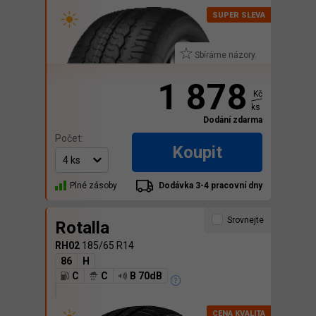
Sbíráme názory.
1 878
Kč
ks
Dodání zdarma
Počet:
Koupit
Plné zásoby
Dodávka 3-4 pracovní dny
Srovnejte
Rotalla
RH02
185/65 R14
86
H
C
C
B 70dB